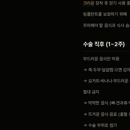
크라운
장착 후 장기 사용 
블로그
임플란트를 보호하기 위해
주의해야 할 음식과 식사 습
비포 애프터
수술 직후 (1~2주)
공지사항
부드러운 음식만 허용
→ 죽·두부·달걀찜·으깬 감
치과 백과사전
→ 요거트·바나나·부드러운
절대 금지
자주 묻는 질문
→ 딱딱한 음식 (뼈·견과류·
→ 뜨거운 음식·음료 (출혈 
회원가입 / 로그인
→ 수술 부위로 씹기