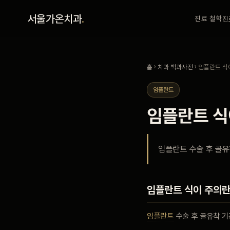
홈
서울가온치과
.
진료 철학
진
진료 철학
홈
›
치과 백과사전
› 임플란트 식
진료 안내
임플란트
임플란트 식
커뮤니티
임플란트 수술 후 골유
의료진
안내
임플란트 식이 주의란
임플란트
수술 후 골유착 
예약 안내