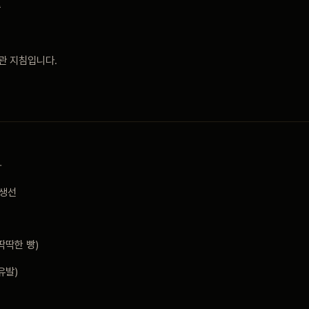
중
관 지침입니다.
자
 생선
딱딱한 빵)
유발)