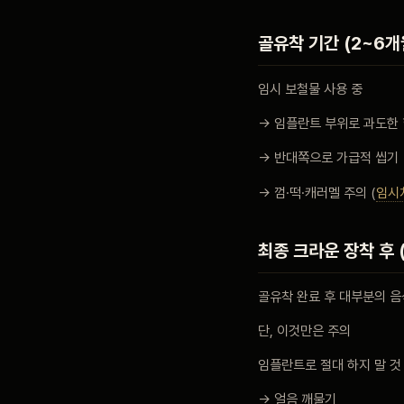
골유착 기간 (2~6개
임시 보철물 사용 중
→ 임플란트 부위로 과도한 
→ 반대쪽으로 가급적 씹기
→ 껌·떡·캐러멜 주의 (
임시
최종 크라운 장착 후 
골유착 완료 후 대부분의 음
단, 이것만은 주의
임플란트로 절대 하지 말 것
→ 얼음 깨물기