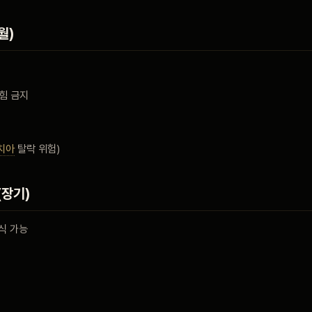
월)
힘 금지
치아
탈락 위험)
(장기)
식 가능