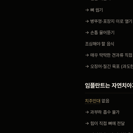
→ 뼈 씹기
→ 병뚜껑·포장지 이로 열기
→ 손톱 물어뜯기
조심해야 할 음식
→ 매우 딱딱한 견과류 직접
→ 오징어·질긴 육포 (과도
임플란트는 자연치아
치주인대
없음
→ 과부하 흡수 불가
→ 힘이 직접 뼈에 전달