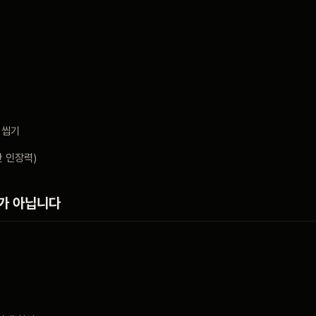
 씹기
한 인장력)
가 아닙니다