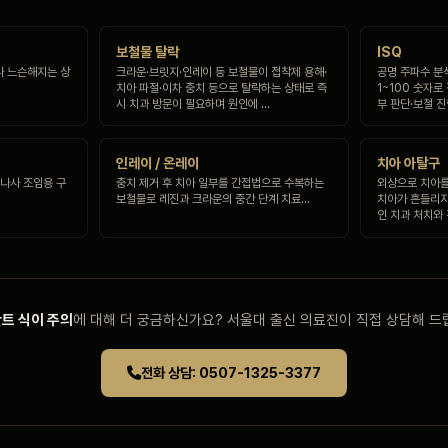
보철물 탈락
ISQ
나 느슨해지는 상
크라운·브릿지·인레이 등 보철물이 접착제 용해·
공명 주파수 분
치아 파절·이차 충치 등으로 탈락하는 상태로 즉
1~100 숫자로
시 치과 방문이 필요하며 원인에 …
부 판단·보철 
인레이 / 온레이
치아 아탈구
 나사 조임용 구
충치 제거 후 치아 일부를 간접법으로 수복하는
외상으로 치아를
보철물로 레진과 크라운의 중간 단계 치료…
치아가 흔들리지
인 치과 처치와
트 식이 주의
에 대해 더 궁금하신가요? 서울대 출신 의료진이 직접 상담해 드
전화 상담: 0507-1325-3377