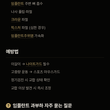
임플란트
주변 뼈 흡수
나사 풀림·파절
크라운
파절
픽스처
파절 (심한 경우)
임플란트주위염
가속화
예방법
이갈이 →
나이트가드
필수
고중량 운동 → 스포츠 마우스가드
정기검진 시 교합 상태 확인
교합 이상 발견 시 즉시 조정
임플란트 과부하 자주 묻는 질문