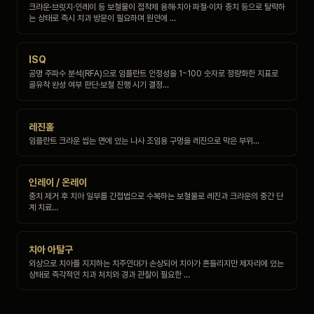
크라운·브릿지·인레이 등 보철물이 접착제 용해·치아 파절·이차 충치 등으로 탈락하
는 상태로 즉시 치과 방문이 필요하며 원인에 …
ISQ
공명 주파수 분석(RFA)으로 임플란트 안정성을 1~100 숫자로 정량화한 지표로
골유착 완성 여부 판단·보철 진행 시기 결정…
레진홀
임플란트 크라운 씹는 면에 있는 나사 조임용 구멍을 레진으로 막은 부위…
인레이 / 온레이
충치 제거 후 치아 일부를 간접법으로 수복하는 보철물로 레진과 크라운의 중간 단
계 치료…
치아 아탈구
외상으로 치아를 지지하는 치주인대가 손상되어 치아가 흔들리지만 제자리에 있는
상태로 즉각적인 치과 처치와 경과 관찰이 필요한 …