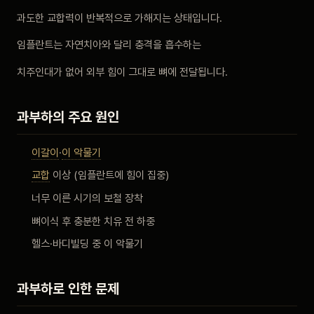
비포 애프터
과도한 교합력이 반복적으로 가해지는 상태입니다.
임플란트는 자연치아와 달리 충격을 흡수하는
공지사항
치주인대가 없어 외부 힘이 그대로 뼈에 전달됩니다.
치과 백과사전
과부하의 주요 원인
자주 묻는 질문
이갈이
·
이 악물기
교합
이상 (임플란트에 힘이 집중)
회원가입 / 로그인
너무 이른 시기의 보철 장착
뼈이식 후 충분한 치유 전 하중
헬스·바디빌딩 중 이 악물기
과부하로 인한 문제