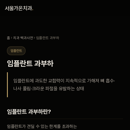
홈
서울가온치과
.
진료 철학
홈
›
치과 백과사전
› 임플란트 과부하
진료 안내
임플란트
커뮤니티
임플란트 과부하
의료진
임플란트에 과도한 교합력이 지속적으로 가해져 뼈 흡수·
나사 풀림·크라운 파절을 유발하는 상태
안내
예약 안내
임플란트 과부하란?
블로그
임플란트가 견딜 수 있는 한계를 초과하는