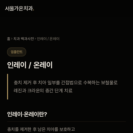
홈
서울가온치과
.
진료 철학
홈
›
치과 백과사전
› 인레이 / 온레이
진료 안내
임플란트
커뮤니티
인레이 / 온레이
의료진
충치 제거 후 치아 일부를 간접법으로 수복하는 보철물로
레진과 크라운의 중간 단계 치료
안내
예약 안내
인레이·온레이란?
블로그
충치를 제거한 후 남은 치아를 보호하고