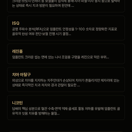
크라운·브릿지·인레이 등 보철물이 접착제 용해·치아 파절·이차 충치 등으로 탈락하
는 상태로 즉시 치과 방문이 필요하며 원인에 …
ISQ
공명 주파수 분석(RFA)으로 임플란트 안정성을 1~100 숫자로 정량화한 지표로
골유착 완성 여부 판단·보철 진행 시기 결정…
레진홀
임플란트 크라운 씹는 면에 있는 나사 조임용 구멍을 레진으로 막은 부위…
치아 아탈구
외상으로 치아를 지지하는 치주인대가 손상되어 치아가 흔들리지만 제자리에 있는
상태로 즉각적인 치과 처치와 경과 관찰이 필요한 …
니코틴
담배의 핵심 성분으로 혈관 수축·면역 억제·골세포 활동 저하를 유발해 임플란트 골
유착과 잇몸 치유를 방해하는 물질…