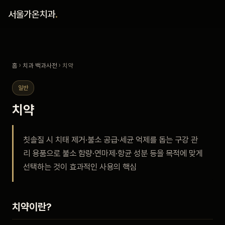
홈
서울가온치과
.
진료 철학
홈
›
치과 백과사전
› 치약
진료 안내
일반
커뮤니티
치약
의료진
칫솔질 시 치태 제거·불소 공급·세균 억제를 돕는 구강 관
리 용품으로 불소 함량·연마제·항균 성분 등을 목적에 맞게
안내
선택하는 것이 효과적인 사용의 핵심
예약 안내
치약이란?
블로그