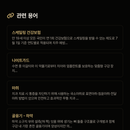
관련 용어
스케일링 건강보험
만 19세 이상 모든 국민이 연 1회 건강보험으로 스케일링을 받을 수 있는 제도로 7
월 1일 기준 연도별로 적용되며 치주 예방…
나이트가드
수면 중 이갈이와 이 악물기로부터 치아와 임플란트를 보호하는 맞춤형 구강 장
치…
마취
치과 치료 시 통증을 차단하기 위해 사용하는 국소마취로 표면마취·침윤마취·전달
마취 방법이 있으며 안전하고 효과적인 무통 치과 …
골융기 - 하악
하악 소구치 부위 설측(혀 쪽) 잇몸 위에 생기는 뼈 돌출 구조물로 구개범과 함께
구강 내 가장 흔한 골융기이며 양성이지만 의…