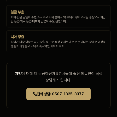
얼굴 부음
치아·잇몸 감염이 주변 조직으로 퍼져 볼이나 턱 부위가 부어오르는 증상으로 치근
단 농양·치주 농양·매복치 감염이 주요 원인이며…
치아 정출
치아가 외상·맞닿는 치아 상실 등으로 정상 위치보다 위로 솟아나온 상태로 외상성
정출과 과맹출로 나뉘며 즉각적인 재위치 처치 …
치약
에 대해 더 궁금하신가요? 서울대 출신 의료진이 직접
상담해 드립니다.
전화 상담: 0507-1325-3377