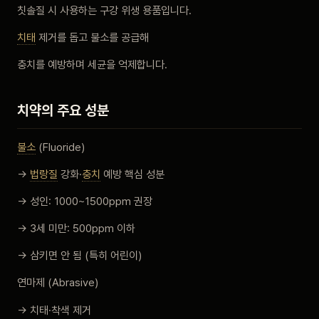
칫솔질 시 사용하는 구강 위생 용품입니다.
비포 애프터
치태
제거를 돕고 불소를 공급해
공지사항
충치를 예방하며 세균을 억제합니다.
치과 백과사전
치약의 주요 성분
자주 묻는 질문
불소
(Fluoride)
→
법랑질
강화·
충치
예방 핵심 성분
회원가입 / 로그인
→ 성인: 1000~1500ppm 권장
→ 3세 미만: 500ppm 이하
→ 삼키면 안 됨 (특히 어린이)
연마제 (Abrasive)
→ 치태·착색 제거