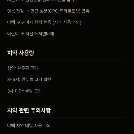
잇몸 건강 → 항균 성분(CPC·트리클로산) 함유
미백 → 연마제 함량 높음 (자주 사용 주의)
어린이 → 저불소·저연마제
치약 사용량
성인: 완두콩 크기
3~6세: 완두콩 크기 절반
3세 미만: 쌀알 크기
치약 관련 주의사항
미백 치약 매일 사용 주의