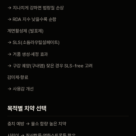
→ 지나치게 강하면 법랑질 손상
→ RDA 지수 낮을수록 순함
계면활성제 (발포제)
→ SLS(소듐라우릴설페이트)
→ 거품 생성·세정 효과
→ 구강 궤양(구내염) 잦은 경우 SLS-free 고려
감미제·향료
→ 사용감 개선
목적별 치약 선택
충치 예방 → 불소 함량 높은 치약
시린이 → 질산칼륨·염화스트론튬 함유