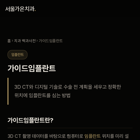
홈
서울가온치과
.
진료 철학
홈
›
치과 백과사전
› 가이드임플란트
진료 안내
임플란트
커뮤니티
가이드임플란트
의료진
3D CT와 디지털 기술로 수술 전 계획을 세우고 정확한
위치에 임플란트를 심는 방법
안내
예약 안내
가이드임플란트란?
블로그
3D CT 촬영 데이터를 바탕으로 컴퓨터로
임플란트
위치를 미리 설