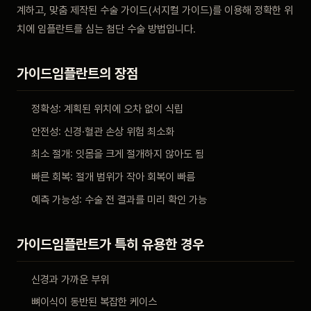
계하고, 맞춤 제작된 수술 가이드(서지컬 가이드)를 이용해 정확한 위
비포 애프터
치에 임플란트를 심는 첨단 수술 방법입니다.
공지사항
가이드임플란트의 장점
치과 백과사전
정확성: 계획된 위치에 오차 없이 식립
안전성: 신경·혈관 손상 위험 최소화
자주 묻는 질문
최소 절개: 잇몸을 크게 절개하지 않아도 됨
회원가입 / 로그인
빠른 회복: 절개 범위가 작아 회복이 빠름
예측 가능성: 수술 전 결과를 미리 확인 가능
가이드임플란트가 특히 유용한 경우
신경과 가까운 부위
뼈이식이 동반된 복잡한 케이스