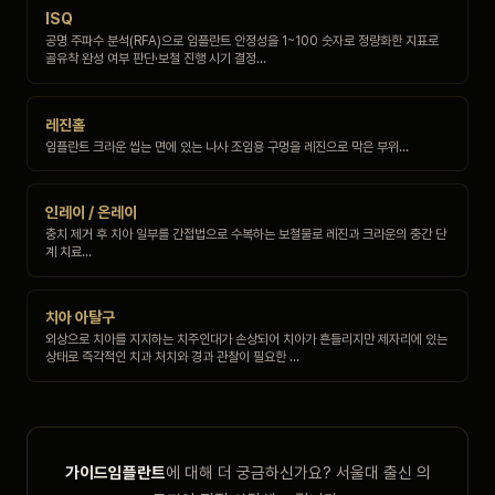
ISQ
공명 주파수 분석(RFA)으로 임플란트 안정성을 1~100 숫자로 정량화한 지표로
골유착 완성 여부 판단·보철 진행 시기 결정…
레진홀
임플란트 크라운 씹는 면에 있는 나사 조임용 구멍을 레진으로 막은 부위…
인레이 / 온레이
충치 제거 후 치아 일부를 간접법으로 수복하는 보철물로 레진과 크라운의 중간 단
계 치료…
치아 아탈구
외상으로 치아를 지지하는 치주인대가 손상되어 치아가 흔들리지만 제자리에 있는
상태로 즉각적인 치과 처치와 경과 관찰이 필요한 …
가이드임플란트
에 대해 더 궁금하신가요? 서울대 출신 의