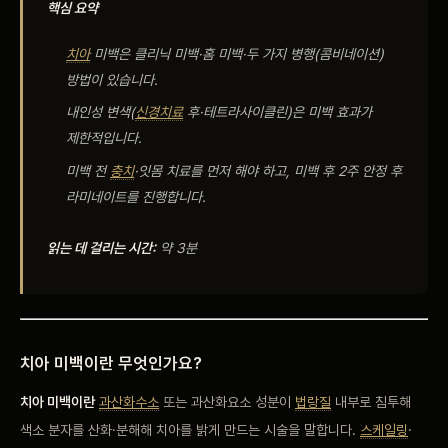
핵심 요약
비포 애프터
치아
미백은
클리닉 미백·홈 미백·두 가지 병행(콤비네이션)
공지사항
방법이 있습니다.
내인성 변색(
신경치료
후·테트라사이클린)은 미백 효과가
치과 백과사전
제한적입니다.
미백 전
충치
·잇몸 치료를 먼저 해야 하고, 미백
후 2주 안정 후
자주 묻는 질문
라미네이트를 진행합니다.
읽는 데 걸리는 시간:
약 3분
회원가입 / 로그인
치아 미백이란
무엇인가요?
치아 미백이란
과산화수소
또는 과산화요소 성분이
법랑질
내부로 침투해
색소 분자를 산화·분해해 치아를 밝게 만드는
시술을 말합니다.
스케일링
·