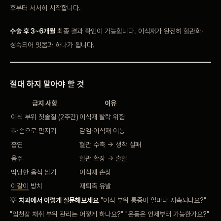
후부터 서서히
시작합니다.
수술 후 3~6개월
최종 결과 확인이 가능합니다.
이식재가 완전히 혈관화·
성숙되어 잇몸과 하나가 됩니다.
절대 하지 말아야 할 것
금지 사항
이유
이식 부위 칫솔질 (2주간)
이식재 탈락 위험
혀·손으로 만지기
감염·이식재 이동
흡연
혈관 수축 →
생착 실패
음주
혈관 확장 → 출혈
딱딩한 음식 씹기
이식재 손상
이갈이
방치
재퇴축 유발
💡
치과에서 이렇게 질문해보세요
"이식 부위 통증이 얼마나
지속되나요?"
"입천장 채취 부위 관리는 어떻게 하나요?" "운동은
언제부터 가능한가요?"