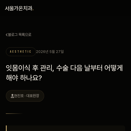
홈
서울가온치과
.
진료 철학
블로그 목록으로
진료 안내
2026년 5월 27일
AESTHETIC
커뮤니티
잇몸이식 후 관리, 수술 다음 날부터 어떻게
의료진
해야 하나요?
안내
현진호 · 대표원장
예약 안내
블로그