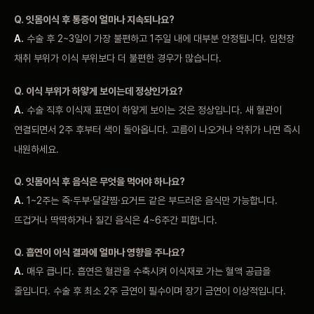
Q. 잇몸이식 후 통증이 얼마나
지속되나요?
A.
수술 후 2~3일이 가장 불편하고 1주일 내에
대부분 안정됩니다. 입천장
채취 부위가 이식 부위보다 더 불편한 경우가
많습니다.
Q. 이식 부위가 하얗게 보이는데 정상인가요?
A.
수술 직후 이식재 표면이 하얗게 보이는 것은 정상입니다.
새 혈관이
연결되면서 2주 후부터 색이 돌아옵니다. 고름이 나오거나
악취가 나면 즉시
내원하세요.
Q. 잇몸이식 후 음식은 무엇을
먹어야 하나요?
A.
1~2주는 죽·두부·달걀찜·요거트 같은
부드러운 음식만 가능합니다.
뜨겁거나 딱딱하거나 질긴 음식은 4~6주간
피합니다.
Q. 흡연이 이식 결과에 얼마나 영향을 주나요?
A.
매우 큽니다. 흡연은 혈관을 수축시켜 이식재로 가는 혈액
공급을
줄입니다. 수술 후 최소 2주 금연이 필수이며 장기 금연이
이상적입니다.