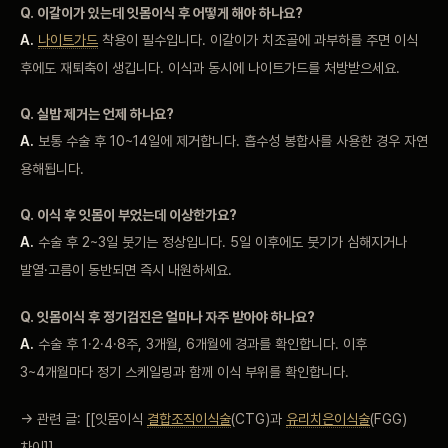
Q. 이갈이가 있는데 잇몸이식 후 어떻게 해야
하나요?
A.
나이트가드
착용이 필수입니다. 이갈이가 치조골에
과부하를 주면 이식
후에도 재퇴축이 생깁니다. 이식과 동시에
나이트가드를 처방받으세요.
Q. 실밥 제거는 언제 하나요?
A.
보통 수술 후 10~14일에 제거합니다. 흡수성 봉합사를
사용한 경우 자연
용해됩니다.
Q. 이식 후 잇몸이 부었는데
이상한가요?
A.
수술 후 2~3일 붓기는 정상입니다. 5일
이후에도 붓기가 심해지거나
발열·고름이 동반되면 즉시 내원하세요.
Q. 잇몸이식 후 정기검진은 얼마나 자주 받아야 하나요?
A.
수술 후 1·2·4·8주, 3개월, 6개월에 경과를
확인합니다. 이후
3~4개월마다 정기 스케일링과 함께 이식 부위를
확인합니다.
→ 관련 글:
[[잇몸이식
결합조직이식술
(CTG)과
유리치은이식술
(FGG)
차이]]