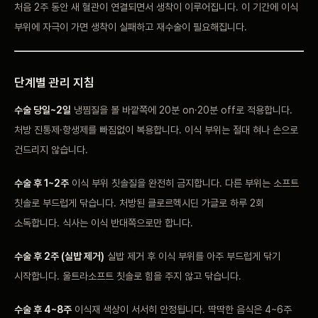
처음 2주 동안 새 혈관이
연결되면서 생착이 이루어집니다. 이 기간에 이식
부위에 자극이 가면
생착이 실패하고 재수술이 필요해집니다.
단계별 관리
지침
수술 당일~2일
냉찜질을 볼 바깥쪽에 20분 on·20분
off로 적용합니다.
처방 진통제·항생제를 빠짐없이 복용합니다. 이식
부위는 절대 혀나 손으로
건드리지 않습니다.
수술 후 1~2주
이식 부위 칫솔질을 완전히 금지합니다. 다른 부위는 소프트
칫솔로
부드럽게 닦습니다. 처방된 클로르헥시딘 가글로 하루 2회
소독합니다.
식사는 이식 반대쪽으로만 합니다.
수술 후 2주 (실밥 제거)
실밥 제거 후 이식 부위를 아주 부드럽게 닦기
시작합니다. 울트라소프트
칫솔로 힘을 주지 않고 닦습니다.
수술 후 4~8주
이식재
색상이 서서히 안정됩니다. 딱딱한 음식은 4~6주