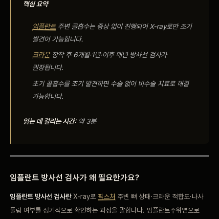
핵심 요약
비포 애프터
임플란트
주변 골흡수는 증상 없이 진행되어 X-ray로만 조기
공지사항
발견이 가능합니다.
크라운
장착 후 6개월·1년·이후 매년 방사선 검사가
치과 백과사전
권장됩니다.
초기 골흡수를 조기 발견하면 수술 없이 비수술 치료로 해결
자주 묻는 질문
가능합니다.
읽는 데 걸리는 시간:
약 3분
회원가입 / 로그인
임플란트 방사선 검사가 왜 필요한가요?
임플란트 방사선 검사란
X-ray로
픽스처
주변 뼈 상태·크라운 적합도·나사
풀림 여부를 정기적으로 확인하는 과정을 말합니다. 임플란트주위염으로