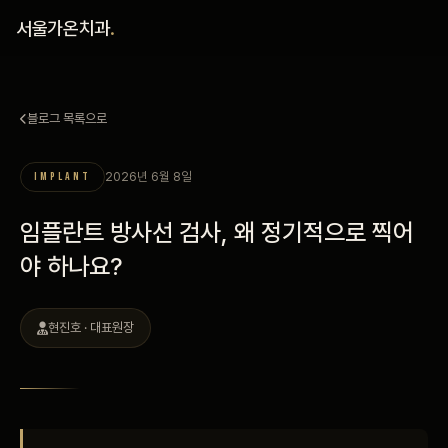
홈
서울가온치과
.
진료 철학
블로그 목록으로
진료 안내
2026년 6월 8일
IMPLANT
커뮤니티
임플란트 방사선 검사, 왜 정기적으로 찍어
의료진
야 하나요?
안내
현진호 · 대표원장
예약 안내
블로그