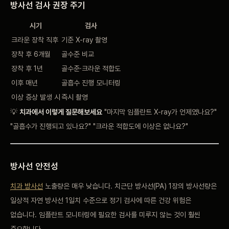
방사선 검사 권장 주기
시기
검사
크라운 장착 직후
기준 X-ray 촬영
장착 후 6개월
골수준 비교
장착 후 1년
골수준·크라운 적합도
이후 매년
골흡수 진행 모니터링
이상 증상 발생 시
즉시 촬영
💡
치과에서 이렇게 질문해보세요
"마지막 임플란트 X-ray가 언제였나요?"
"골흡수가 진행되고 있나요?" "크라운 적합도에 이상은 없나요?"
방사선 안전성
치과 방사선
노출량은 매우 낮습니다. 치근단 방사선(PA) 1장의 방사선량은
일상적 자연 방사선 1일치 수준으로 정기 검사에 따른 건강 위험은
없습니다. 임플란트 모니터링에 필요한 검사를 미루지 않는 것이 훨씬