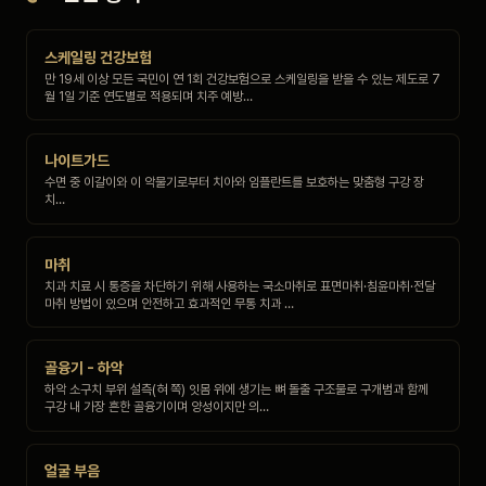
스케일링 건강보험
만 19세 이상 모든 국민이 연 1회 건강보험으로 스케일링을 받을 수 있는 제도로 7
월 1일 기준 연도별로 적용되며 치주 예방…
나이트가드
수면 중 이갈이와 이 악물기로부터 치아와 임플란트를 보호하는 맞춤형 구강 장
치…
마취
치과 치료 시 통증을 차단하기 위해 사용하는 국소마취로 표면마취·침윤마취·전달
마취 방법이 있으며 안전하고 효과적인 무통 치과 …
골융기 - 하악
하악 소구치 부위 설측(혀 쪽) 잇몸 위에 생기는 뼈 돌출 구조물로 구개범과 함께
구강 내 가장 흔한 골융기이며 양성이지만 의…
얼굴 부음