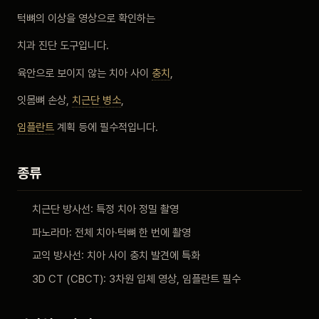
비포 애프터
턱뼈의 이상을 영상으로 확인하는
치과 진단 도구입니다.
공지사항
육안으로 보이지 않는 치아 사이
충치
,
치과 백과사전
잇몸뼈 손상,
치근단 병소
,
임플란트
계획 등에 필수적입니다.
자주 묻는 질문
종류
회원가입 / 로그인
치근단 방사선: 특정 치아 정밀 촬영
파노라마: 전체 치아·턱뼈 한 번에 촬영
교익 방사선: 치아 사이 충치 발견에 특화
3D CT (CBCT): 3차원 입체 영상, 임플란트 필수