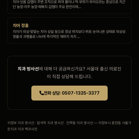
치아·잇몸 감염이 주변 조직으로 퍼져 볼이나 턱 부위가 부어오르는 증상으로 치근
단 농양·치주 농양·매복치 감염이 주요 원인이며…
치아 정출
치아가 외상·맞닿는 치아 상실 등으로 정상 위치보다 위로 솟아나온 상태로 외상성
정출과 과맹출로 나뉘며 즉각적인 재위치 처치 …
치과 방사선
에 대해 더 궁금하신가요? 서울대 출신 의료진
이 직접 상담해 드립니다.
전화 상담: 0507-1325-3377
의정부 치과 방사선 · 탑석역 치과 방사선 · 민락동 치과 방사선 — 의정부시 용현동 서울가
온치과 치과 백과사전