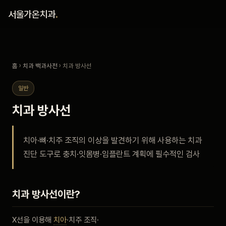
홈
서울가온치과
.
진료 철학
홈
›
치과 백과사전
› 치과 방사선
진료 안내
일반
커뮤니티
치과 방사선
의료진
치아·뼈·치주 조직의 이상을 발견하기 위해 사용하는 치과
진단 도구로 충치·잇몸병·임플란트 계획에 필수적인 검사
안내
예약 안내
치과 방사선이란?
블로그
X선을 이용해
치아
·치주 조직·