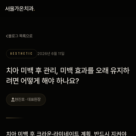
홈
서울가온치과
.
진료 철학
블로그 목록으로
진료 안내
2026년 6월 11일
AESTHETIC
커뮤니티
치아 미백 후 관리, 미백 효과를 오래 유지하
의료진
려면 어떻게 해야 하나요?
안내
현진호 · 대표원장
예약 안내
블로그
치아 미백 후 크라운·라미네이트 계획, 반드시 지켜야