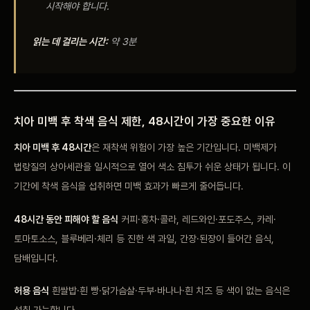
시작해야 합니다.
읽는 데 걸리는 시간:
약 3분
치아 미백 후 착색 음식 제한, 48시간이 가장 중요한 이유
치아 미백 후 48시간
은 재착색 위험이 가장 높은 기간입니다. 미백제가
법랑질의 상아세관을 일시적으로 열어 색소 침투가 쉬운 상태가 됩니다. 이
기간에 착색 음식을 섭취하면 미백 효과가 빠르게 줄어듭니다.
48시간 동안 피해야 할 음식
커피·홍차·콜라, 레드와인·포도주스, 카레·
토마토소스, 블루베리·체리 등 진한 색 과일, 간장·된장이 들어간 음식,
담배입니다.
허용 음식
흰쌀밥·흰 빵·닭가슴살·두부·바나나·흰 치즈 등 색이 없는 음식은
섭취 가능합니다.