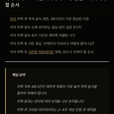
할 순서
비포 애프터
치아
미백 후 착색 음식 제한, 48시간이 가장 중요한 이유
공지사항
치아 미백 효과 오래 유지하는 일상 관리 습관 5가지
치과 백과사전
치아 미백 효과 유지 기간과 재미백 적절한 시기
치아 미백 후 시린 증상, 언제까지 지속되고 어떻게 줄이나요?
자주 묻는 질문
치아 미백 후
크라운
·
라미네이트
계획, 반드시 지켜야 할 순서
회원가입 / 로그인
핵심 요약
미백 직후 48시간이 재착색 위험이 가장 높아 착색 음식을
철저히 피해야 합니다.
미백 효과는 관리에 따라 6개월~2년 유지됩니다.
미백 후 크라운·라미네이트는 2~4주 색상 안정 후 제작을