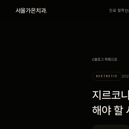
홈
서울가온치과
.
진료 철학
진
진료 철학
진료 안내
블로그 목록으로
커뮤니티
202
AESTHETIC
의료진
지르코니
안내
해야 할
예약 안내