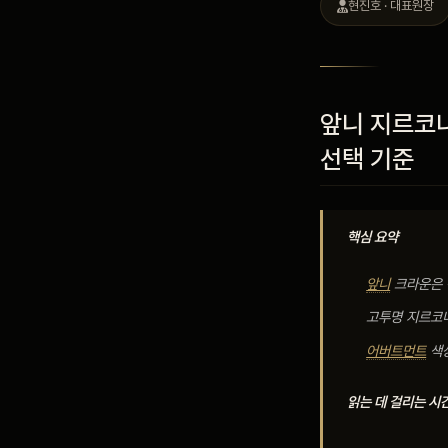
현진호 · 대표원장
블로그
비포 애프터
앞니
지르코니
선택
기준
공지사항
핵심 요약
치과 백과사전
앞니
크라운은 
고투명 지르코
자주 묻는 질문
어버트먼트
색상
회원가입 / 로그인
읽는 데 걸리는 시간