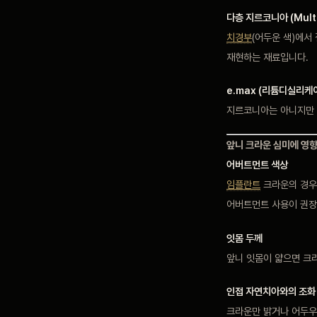
다층 지르코니아 (Multi-
치경부
(어두운 색)에서
재현하는 재료입니다.
e.max (리튬디실리케
지르코니아는 아니지만 
앞니 크라운 심미에 영향
어버트먼트 색상
임플란트
크라운의 경우
어버트먼트 사용이 권장
잇몸 두께
앞니 잇몸이 얇으면 크
인접 자연치아와의 조화
크라운만 밝거나 어두우