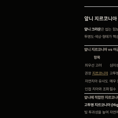
앞니 지르코니아 
앞니 크라운
은 씹는 힘
투명도·색상·형태가 핵
앞니 지르코니아 vs 어
항목
최우선 고려
심미성
권장
지르코니아
고투명
자연치아 유사도
매우 
인접 치아와 조화
필수
앞니에 적합한 지르코니
고투명 지르코니아 (High
빛 투과성을 높여 자연