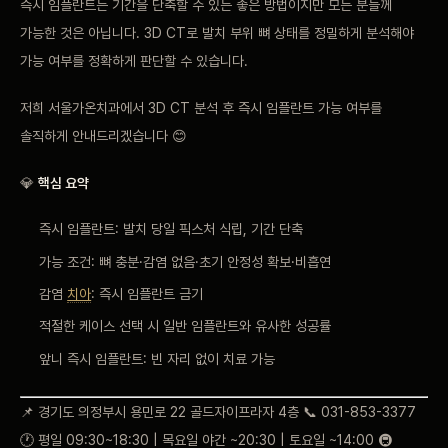
즉시 임플란트는 기간을 단축할 수 있는 좋은 방법이지만 모든 분들께
가능한 것은 아닙니다. 3D CT로 발치 부위 뼈 상태를 정밀하게 분석해야
가능 여부를 정확하게 판단할 수 있습니다.
저희 서울가온치과에서 3D CT 분석 후 즉시 임플란트 가능 여부를
솔직하게 안내드리겠습니다 😊
💎
핵심 요약
즉시 임플란트: 발치 당일 픽스처 식립, 기간 단축
가능 조건: 뼈 충분·감염 없음·초기 안정성 확보·비흡연
감염
치아
: 즉시 임플란트 금기
적절한 케이스 선택 시 일반 임플란트와 유사한 성공률
앞니 즉시 임플란트: 빈 자리 없이 치료 가능
📌 경기도 의정부시 용민로 22 골드자이프라자 4층 📞 031-853-3377
🕐 평일 09:30~18:30 | 목요일 야간 ~20:30 | 토요일 ~14:00 🚇