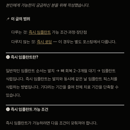
본인에게 가능한지 궁금하신 분을 위해 작성했습니다.
📌
이 글의 범위
다루는 것:
즉시 임플란트
가능 조건·과정·장단점
다루지 않는 것:
즉시 로딩
— 이 경우는 별도 포스팅에서 다룹니다.
🔴 즉시 임플란트란?
일반적인 임플란트 순서는 발치 → 뼈 회복 2~3개월 대기 → 임플란트
식립입니다. 즉시 임플란트는 발치와 동시에 같은 날 임플란트 픽스처를
식립하는 방법입니다. 기다리는 기간을 줄여 전체 치료 기간을 단축할 수
있습니다.
🔴 즉시 임플란트 가능 조건
즉시 임플란트가 가능하려면 다음 조건이 갖춰져야 합니다.