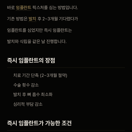
비포 애프터
바로
임플란트
픽스처를 심는 방법입니다.
기존 방법은
발치
후 2~3개월 기다렸다가
공지사항
임플란트를 심었지만 즉시 임플란트는
치과 백과사전
발치와 식립을 같은 날 진행합니다.
자주 묻는 질문
즉시 임플란트의 장점
회원가입 / 로그인
치료 기간 단축 (2~3개월 절약)
수술 횟수 감소
발치 후 뼈 흡수 최소화
심리적 부담 감소
즉시 임플란트가 가능한 조건