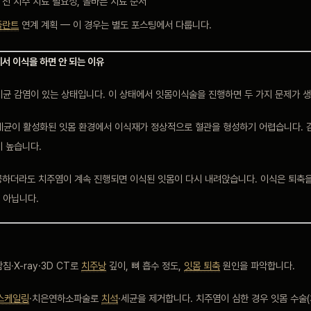
 전 치주 치료 필요성, 올바른 치료 순서
플란트
연계 계획 — 이 경우는 별도 포스팅에서 다룹니다.
에서 이식을 하면 안 되는 이유
세균 감염이 있는 상태입니다. 이 상태에서 잇몸이식술을 진행하면 두 가지 문제가 
균이 활성화된 잇몸 환경에서 이식재가 정상적으로 혈관을 형성하기 어렵습니다. 
이 높습니다.
하더라도 치주염이 계속 진행되면 이식된 잇몸이 다시 내려앉습니다. 이식은 퇴축
 아닙니다.
침·X-ray·3D CT로
치주낭
깊이, 뼈 흡수 정도,
잇몸 퇴축
원인을 파악합니다.
스케일링
·치은연하소파술로
치석
·세균을 제거합니다. 치주염이 심한 경우 잇몸 수술