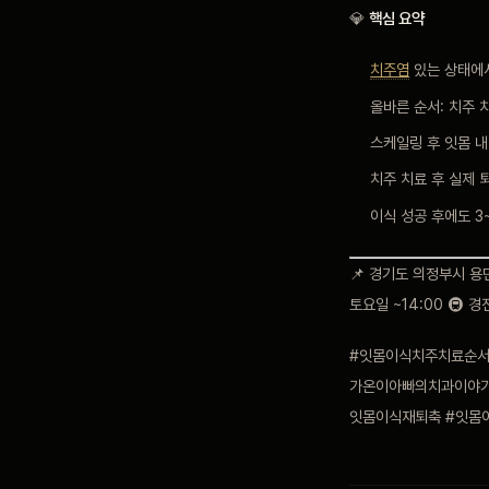
💎
핵심 요약
치주염
있는 상태에서
올바른 순서: 치주 
스케일링 후 잇몸 내
치주 치료 후 실제 
이식 성공 후에도 3
📌 경기도 의정부시 용민로
토요일 ~14:00 🚇 
#잇몸이식치주치료순서
가온이아빠의치과이야기
잇몸이식재퇴축 #잇몸