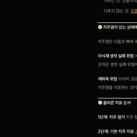
다루는 것: 잇몸이식
다루지 않는 것:
임
🔴 치주염이 있는 상태
치주염은 잇몸과 뼈에 
이식재 생착 실패 위험
세
조직은 생착 실패 위험
재퇴축 위험
이식이 성공
치주염을 치료하는 것이
🔴 올바른 치료 순서
1단계: 치주 평가
치주 탐
2단계: 기본 치주 치료