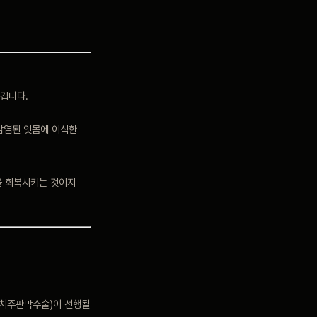
생깁니다.
감염된 잇몸에 이식한
을 회복시키는 것이지
(치주판막수술)이 선행될