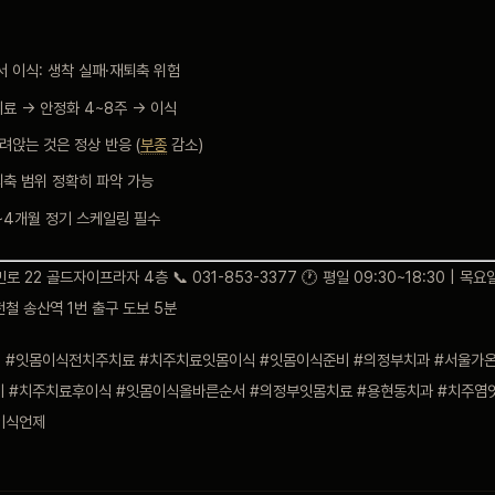
 이식: 생착 실패·재퇴축 위험
치료 → 안정화 4~8주 → 이식
려앉는 것은 정상 반응 (
부종
감소)
퇴축 범위 정확히 파악 가능
~4개월 정기 스케일링 필수
 22 골드자이프라자 4층 📞 031-853-3377 🕐 평일 09:30~18:30 | 목요일
경전철 송산역 1번 출구 도보 5분
 #잇몸이식전치주치료 #치주치료잇몸이식 #잇몸이식준비 #의정부치과 #서울가온
 #치주치료후이식 #잇몸이식올바른순서 #의정부잇몸치료 #용현동치과 #치주염잇
이식언제