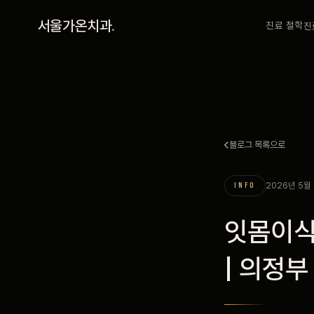
홈
서울가온치과
.
진료 철학
진
진료 철학
진료 안내
블로그 목록으로
커뮤니티
2026년 5월 
INFO
의료진
잇몸이식
안내
| 의정
예약 안내