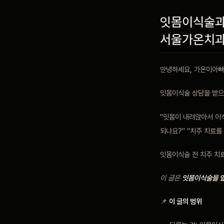
잇몸이식술과 
블로그
서울가온치
비포 애프터
안녕하세요, 가온이아빠
공지사항
잇몸이식술 상담을 받으
"잇몸이 내려앉아서 이식
치과 백과사전
되나요?" "치주 치료를
잇몸이식술 전 치주 치
자주 묻는 질문
이 글은
잇몸이식술을 앞
회원가입 / 로그인
📌
이 글의 범위