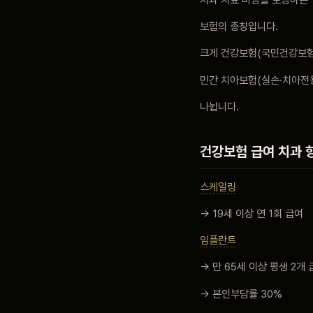
보험의 총칭입니다.
블로그
크게 건강보험(국민건강보험
민간 치아보험(실손·치아전
비포 애프터
나뉩니다.
공지사항
건강보험 급여 치과 
치과 백과사전
스케일링
→ 19세 이상 연 1회 급여
자주 묻는 질문
임플란트
→ 만 65세 이상 평생 2개 
회원가입 / 로그인
→ 본인부담률 30%