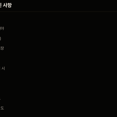
인 사항
해야
)
보장
 시
도
한도