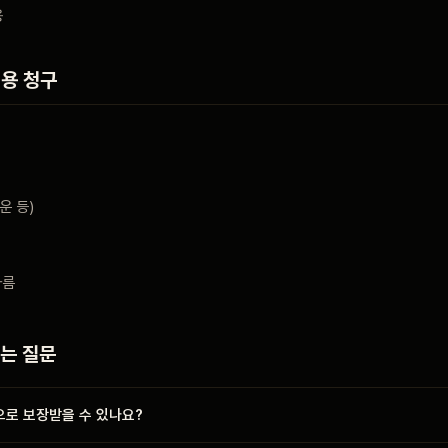
용
용 청구
운 등)
다름
묻는 질문
로 보장받을 수 있나요?