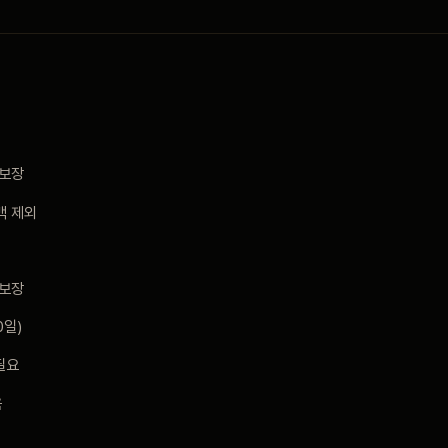
미보장
백 제외
보장
0일)
필요
음