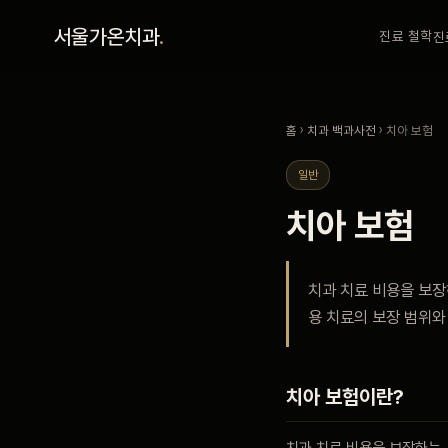
홈
서울가온치과
.
진료 철학
진
진료 철학
홈
›
치과 백과사전
› 치아 보험
진료 안내
일반
치아 보험
커뮤니티
치과 치료 비용을 보
의료진
용 치료의 보장 범위와
안내
치아 보험이란?
예약 안내
치과 치료 비용을 보장하는