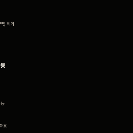
백) 제외
활용
됨
가능
 활용