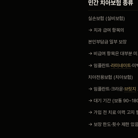
민간 치아보험 종류
실손보험 (실비보험)
→ 치과 급여 항목의
본인부담금 일부 보장
→ 비급여 항목은 대부분 
→ 임플란트·
라미네이트
·미
치아전용보험 (치아보험)
→ 임플란트·크라운·
브릿지
→ 대기 기간 (보통 90~18
→ 가입 전 치료 이력 고지 
→ 보장 한도·횟수 제한 있