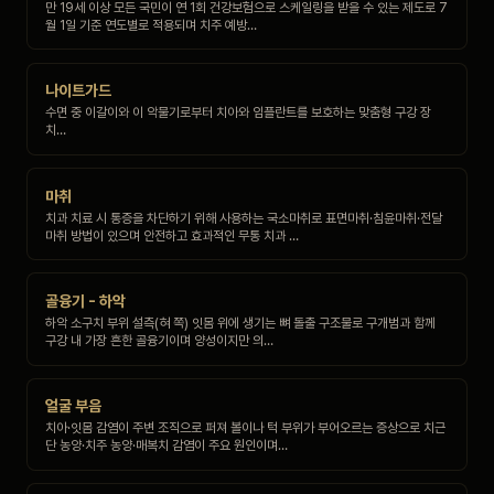
만 19세 이상 모든 국민이 연 1회 건강보험으로 스케일링을 받을 수 있는 제도로 7
월 1일 기준 연도별로 적용되며 치주 예방…
나이트가드
수면 중 이갈이와 이 악물기로부터 치아와 임플란트를 보호하는 맞춤형 구강 장
치…
마취
치과 치료 시 통증을 차단하기 위해 사용하는 국소마취로 표면마취·침윤마취·전달
마취 방법이 있으며 안전하고 효과적인 무통 치과 …
골융기 - 하악
하악 소구치 부위 설측(혀 쪽) 잇몸 위에 생기는 뼈 돌출 구조물로 구개범과 함께
구강 내 가장 흔한 골융기이며 양성이지만 의…
얼굴 부음
치아·잇몸 감염이 주변 조직으로 퍼져 볼이나 턱 부위가 부어오르는 증상으로 치근
단 농양·치주 농양·매복치 감염이 주요 원인이며…