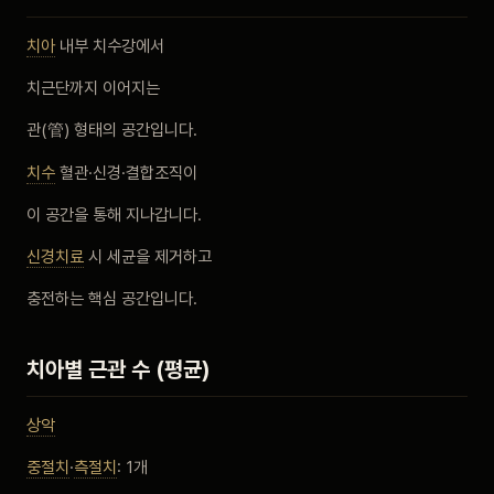
비포 애프터
치아
내부 치수강에서
치근단까지 이어지는
공지사항
관(管) 형태의 공간입니다.
치과 백과사전
치수
혈관·신경·결합조직이
자주 묻는 질문
이 공간을 통해 지나갑니다.
신경치료
시 세균을 제거하고
회원가입 / 로그인
충전하는 핵심 공간입니다.
치아별 근관 수 (평균)
상악
중절치
·
측절치
: 1개