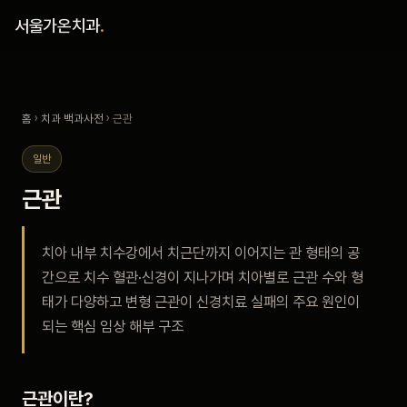
홈
서울가온치과
.
진료 철학
홈
›
치과 백과사전
› 근관
진료 안내
일반
커뮤니티
근관
의료진
치아 내부 치수강에서 치근단까지 이어지는 관 형태의 공
간으로 치수 혈관·신경이 지나가며 치아별로 근관 수와 형
안내
태가 다양하고 변형 근관이 신경치료 실패의 주요 원인이
되는 핵심 임상 해부 구조
예약 안내
블로그
근관이란?