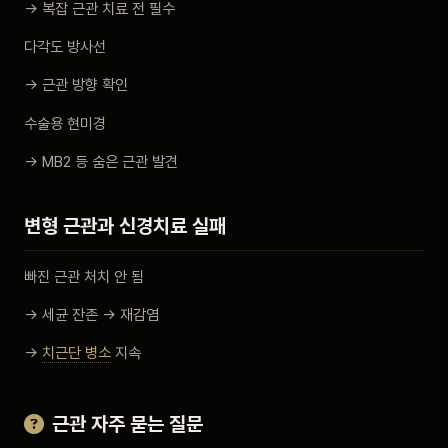
→ 복잡 근관 치료 전 필수
다각도 방사선
→ 근관 방향 확인
수술용 현미경
→ MB2 등 숨은 근관 발견
변형 근관과 신경치료 실패
빠진 근관 처치 안 됨
→ 세균 잔존 → 재감염
→
치근단 병소
지속
근관 자주 묻는 질문