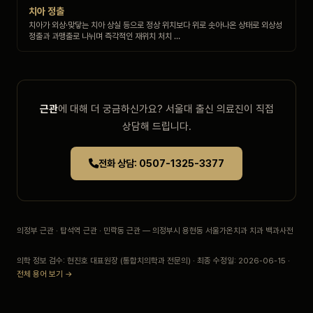
치아 정출
치아가 외상·맞닿는 치아 상실 등으로 정상 위치보다 위로 솟아나온 상태로 외상성
정출과 과맹출로 나뉘며 즉각적인 재위치 처치 …
근관
에 대해 더 궁금하신가요? 서울대 출신 의료진이 직접
상담해 드립니다.
전화 상담: 0507-1325-3377
의정부 근관 · 탑석역 근관 · 민락동 근관 — 의정부시 용현동 서울가온치과 치과 백과사전
의학 정보 검수: 현진호 대표원장 (통합치의학과 전문의) · 최종 수정일: 2026-06-15 ·
전체 용어 보기 →