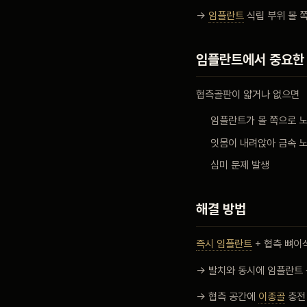
→
임플란트
식립 부위 볼 쪽
임플란트에서 중요한
협측골판이 얇거나 없으면
임플란트가 볼 쪽으로 
잇몸이 내려앉아 금속 
심미 문제 발생
해결 방법
즉시 임플란트
+ 협측 뼈이
→ 발치와 동시에 임플란트
→ 협측 공간에
이종골
충전