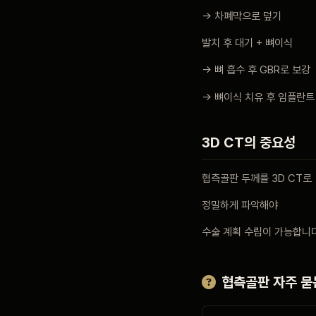
→ 차폐막으로 덮기
발치 후 대기 + 뼈이식
→ 뼈 흡수 후 GBR로 보강
→ 뼈이식 치유 후 임플란트
3D CT의 중요성
협측골판 두께를 3D CT로
정밀하게 파악해야
수술 계획 수립이 가능합니다
협측골판 자주 묻