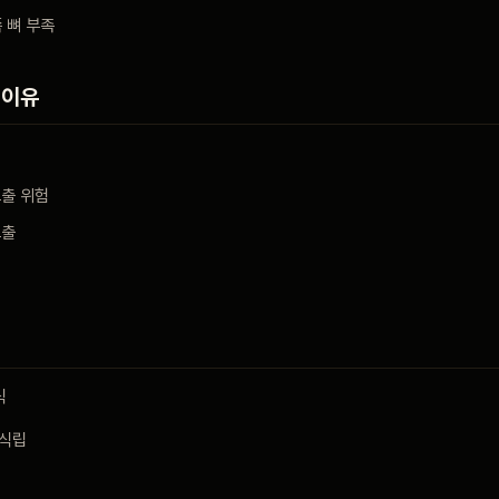
 뼈 부족
 이유
노출 위험
노출
식
 식립