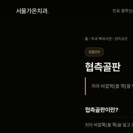
홈
서울가온치과
.
진료 철학
진
진료 철학
홈
›
치과 백과사전
› 협측골판
진료 안내
임플란트
협측골판
커뮤니티
치아 바깥쪽(볼 쪽)을
의료진
안내
협측골판이란?
치아
바깥쪽(볼 쪽)을 덮고
예약 안내