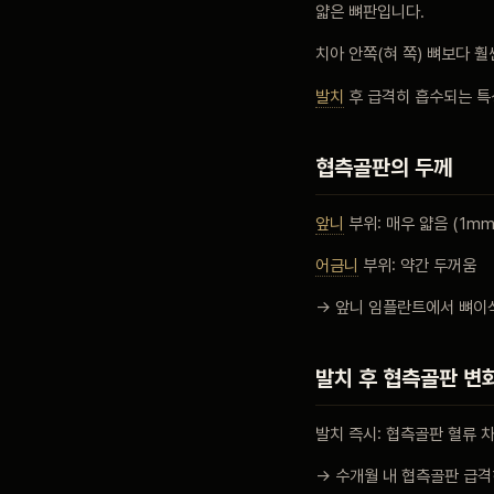
얇은 뼈판입니다.
블로그
치아 안쪽(혀 쪽) 뼈보다 훨
발치
후 급격히 흡수되는 특
비포 애프터
협측골판의 두께
공지사항
앞니
부위: 매우 얇음 (1mm
어금니
부위: 약간 두꺼움
치과 백과사전
→ 앞니 임플란트에서 뼈이
자주 묻는 질문
발치 후 협측골판 변
발치 즉시: 협측골판 혈류 
회원가입 / 로그인
→ 수개월 내 협측골판 급격