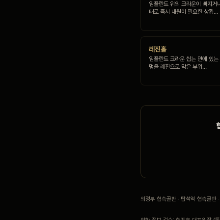
임플란트 위의 크라운이 빠지거
태로 즉시 내원이 필요한 상황…
레진홀
임플란트 크라운 씹는 면에 있는
멍을 레진으로 막은 부위…
의정부 협측골판 · 탑석역 협측골판
의학 정보 검수: 현진호 대표원장 (통합