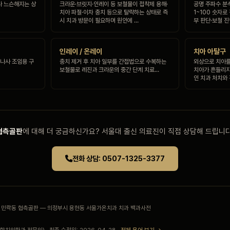
나 느슨해지는 상
크라운·브릿지·인레이 등 보철물이 접착제 용해·
공명 주파수 분
치아 파절·이차 충치 등으로 탈락하는 상태로 즉
1~100 숫자로
시 치과 방문이 필요하며 원인에 …
부 판단·보철 
인레이 / 온레이
치아 아탈구
 나사 조임용 구
충치 제거 후 치아 일부를 간접법으로 수복하는
외상으로 치아를
보철물로 레진과 크라운의 중간 단계 치료…
치아가 흔들리지
인 치과 처치와
협측골판
에 대해 더 궁금하신가요? 서울대 출신 의료진이 직접 상담해 드립니다
전화 상담: 0507-1325-3377
 · 민락동 협측골판 — 의정부시 용현동 서울가온치과 치과 백과사전
치의학과 전문의) · 최종 수정일: 2026-04-28 ·
전체 용어 보기 →