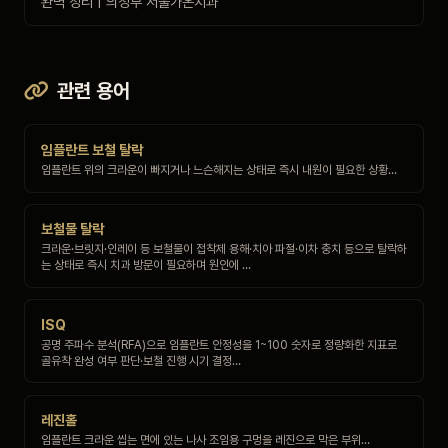
완벽 정리 | 의정부 서울가온치과
관련 용어
임플란트 보철 탈락
임플란트 위의 크라운이 빠지거나 느슨해지는 상태로 즉시 내원이 필요한 상황…
보철물 탈락
크라운·브릿지·인레이 등 보철물이 접착제 용해·치아 파절·이차 충치 등으로 탈락하
는 상태로 즉시 치과 방문이 필요하며 원인에 …
ISQ
공명 주파수 분석(RFA)으로 임플란트 안정성을 1~100 숫자로 정량화한 지표로
골유착 완성 여부 판단·보철 진행 시기 결정…
레진홀
임플란트 크라운 씹는 면에 있는 나사 조임용 구멍을 레진으로 막은 부위…