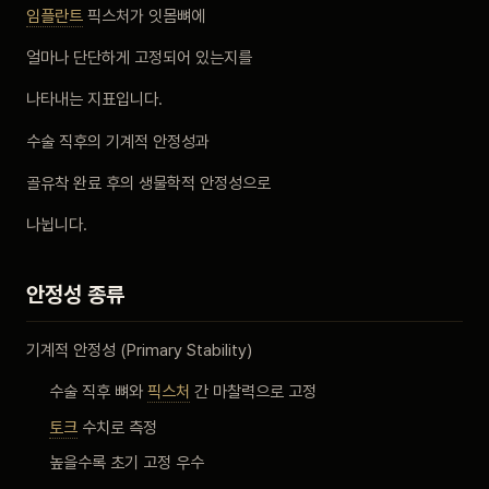
임플란트
픽스처가 잇몸뼈에
비포 애프터
얼마나 단단하게 고정되어 있는지를
공지사항
나타내는 지표입니다.
수술 직후의 기계적 안정성과
치과 백과사전
골유착 완료 후의 생물학적 안정성으로
자주 묻는 질문
나뉩니다.
회원가입 / 로그인
안정성 종류
기계적 안정성 (Primary Stability)
수술 직후 뼈와
픽스처
간 마찰력으로 고정
토크
수치로 측정
높을수록 초기 고정 우수