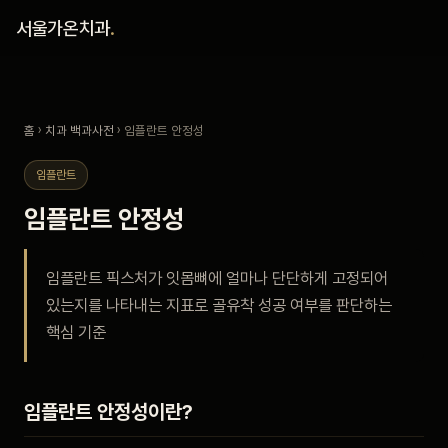
홈
서울가온치과
.
진료 철학
홈
›
치과 백과사전
› 임플란트 안정성
진료 안내
임플란트
커뮤니티
임플란트 안정성
의료진
임플란트 픽스처가 잇몸뼈에 얼마나 단단하게 고정되어
있는지를 나타내는 지표로 골유착 성공 여부를 판단하는
안내
핵심 기준
예약 안내
임플란트 안정성이란?
블로그