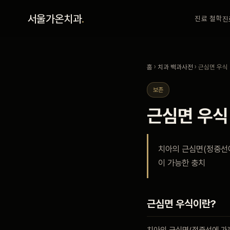
홈
서울가온치과
.
진료 철학
진
진료 철학
홈
›
치과 백과사전
› 근심면 우식
진료 안내
보존
근심면 우식
커뮤니티
치아의 근심면(정중선에
의료진
이 가능한 충치
안내
근심면 우식이란?
예약 안내
치아의 근심면(정중선에 가