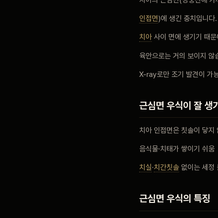
인접면
)에 생긴 충치입니다.
블로그
치아
사이 면에 생기기 때문
육안으로는 거의 보이지 않
비포 애프터
X-ray로만 조기 발견이 가
공지사항
근심면 우식이 잘 생
치과 백과사전
치아 인접면은 칫솔이 닿지 
음식물·치태가 쌓이기 쉬움
자주 묻는 질문
치실
·
치간칫솔
없이는 세정
회원가입 / 로그인
근심면 우식의 특징