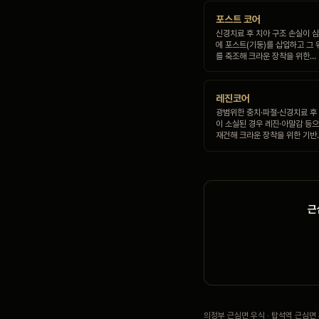
포스트 코어
신경치료 후 치아 구조 손실이 심
에 포스트(기둥)를 삽입하고 그 
를 축조해 크라운 장착을 위한…
레진코어
광범위한 충치·파절·신경치료 후
이 소실된 경우 레진·아말감 등
재건해 크라운 장착을 위한 기반
근
의정부 근심면 우식 · 탑석역 근심면