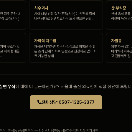
치수괴사
산 부식증
한 경우 근관 내
치아 내부 신경·혈관 조직(치수)이 완전히 죽어
산성 음식·음료
위에 코어(기반)
버린 상태로 신경치료가 반드시 필요한 상황…
랑질이 녹아 손
가역적 치수염
자발통
 치아 구조가 많
자극을 제거하면 치수가 정상으로 회복될 수 있
외부 자극 없이
으로 치아 형태를
는 초기 단계의 치수 염증으로 신경치료 없이 치
비가역적 치수염
…
료 가능한 상태…
고 진통제로 잘
심면 우식
에 대해 더 궁금하신가요? 서울대 출신 의료진이 직접 상담해 드립니
전화 상담: 0507-1325-3377
 우식 · 민락동 근심면 우식 — 의정부시 용현동 서울가온치과 치과 백과사전