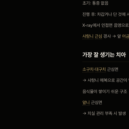
초기: 통증 없음
진행 후: 차갑거나 단 것에 
X-ray에서 인접면 음영으로
사랑니
근심
경사 → 앞
어
가장 잘 생기는 치아
소구치
·
대구치
근심면
→ 사랑니 매복으로 공간이
음식물이 쌓이기 쉬운 구조
앞니
근심면
→ 치실 관리 부족 시 발생