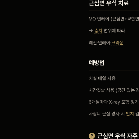
근심면 우식 치료
MO 인레이 (근심면+교합면
→
충치
범위에 따라
레진·인레이·
크라운
예방법
치실 매일 사용
치간칫솔 사용 (공간 있는 
6개월마다 X-ray 포함 정
사랑니 근심 경사 시
발치
검
근심면 우식 자주