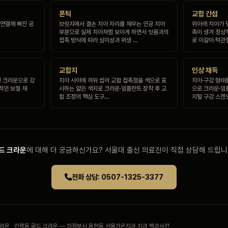
폰틱
교합 간섭
 연결해 빠진 공
브릿지에서 결손 치아 자리를 채우는 인공 치아
위아래 치아가 
부분으로 실제 치아처럼 보이게 하면서 잇몸과의
촉이 생겨 정상
접촉 방식에 따라 심미성과 위생 …
로 이갈이·턱관절
교합지
인상 채득
힌 크라운으로 강
치아 사이에 끼워 씹어 교합 접촉점을 색으로 표
치아·구강 형태
적인 보철 재
시하는 얇은 색지로 크라운·임플란트 장착 후 교
으로 크라운·임
합 조정의 핵심 도구…
지털 구강 스캔
드 크라운
에 대해 더 궁금하신가요? 서울대 출신 의료진이 직접 상담해 드립니
전화 상담: 0507-1325-3377
크라운 · 민락동 골드 크라운 — 의정부시 용현동 서울가온치과 치과 백과사전