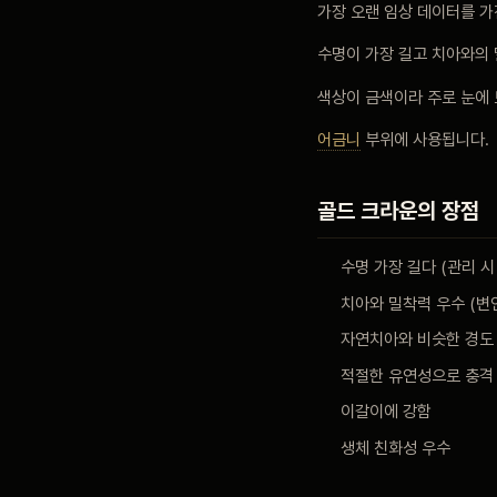
가장 오랜 임상 데이터를 가
블로그
수명이 가장 길고 치아와의
색상이 금색이라 주로 눈에
비포 애프터
어금니
부위에 사용됩니다.
공지사항
골드 크라운의 장점
수명 가장 길다 (관리 시
치과 백과사전
치아와 밀착력 우수 (변
자연치아와 비슷한 경도
자주 묻는 질문
적절한 유연성으로 충격
이갈이에 강함
회원가입 / 로그인
생체 친화성 우수