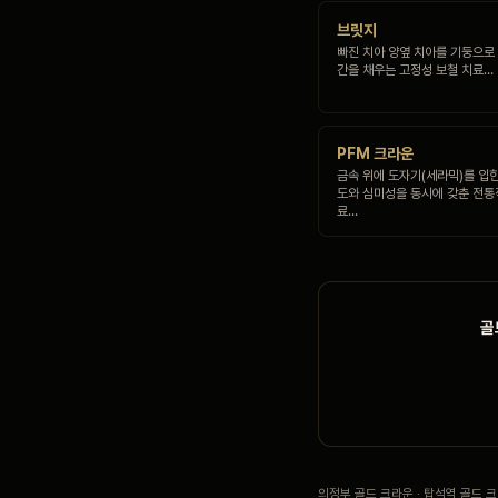
브릿지
빠진 치아 양옆 치아를 기둥으로
간을 채우는 고정성 보철 치료…
PFM 크라운
금속 위에 도자기(세라믹)를 입
도와 심미성을 동시에 갖춘 전통
료…
골
의정부 골드 크라운 · 탑석역 골드 