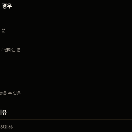
 경우
니
 분
로 원하는 분
높을 수 있음
이유
 친화성·