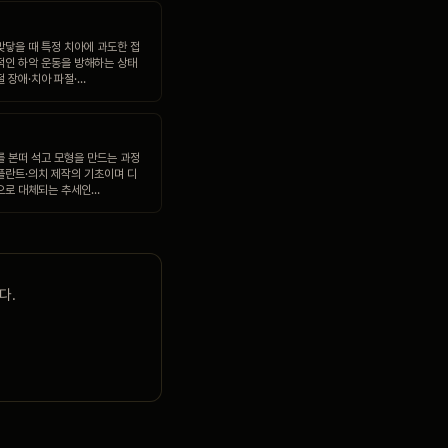
맞닿을 때 특정 치아에 과도한 접
적인 하악 운동을 방해하는 상태
 장애·치아 파절·…
를 본떠 석고 모형을 만드는 과정
플란트·의치 제작의 기초이며 디
으로 대체되는 추세인…
다.