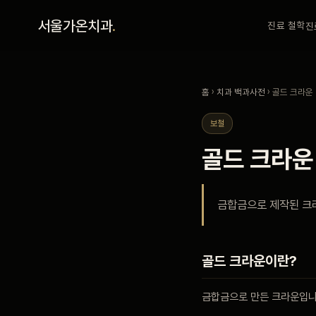
홈
서울가온치과
.
진료 철학
진
진료 철학
홈
›
치과 백과사전
› 골드 크라운
진료 안내
보철
골드 크라운
커뮤니티
금합금으로 제작된 크라
의료진
안내
골드 크라운이란?
금합금으로 만든 크라운입니
예약 안내