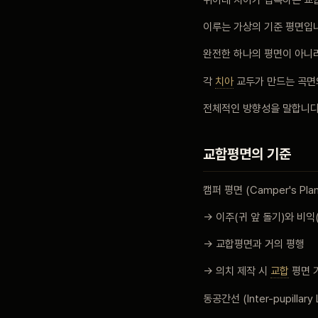
이루는 가상의 기준 평면입
블로그
완전한 하나의 평면이 아니
각
치아
교두가 만드는 곡면
비포 애프터
전체적인 방향성을 말합니다
공지사항
교합평면의 기준
치과 백과사전
캠퍼 평면 (Camper's Plan
→ 이주(귀 앞 돌기)와 비익
자주 묻는 질문
→ 교합평면과 거의 평행
→ 의치 제작 시
교합
평면 
회원가입 / 로그인
동공간선 (Inter-pupillary 