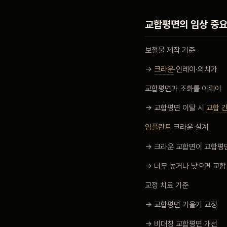
교합평면의 임상 중
보철물 제작 기준
→
크라운
·인레이·의치가
교합평면과 조화를 이뤄야
→ 교합평면 이탈 시
교합 
임플란트
크라운 설계
→ 크라운 교합면이 교합평
→ 너무 높거나 낮으면 교합
교정 치료 기준
→ 교합평면 기울기 교정
→ 비대칭 교합평면 개선