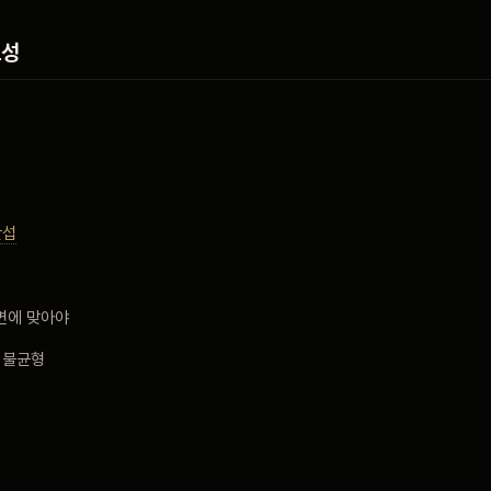
요성
간섭
면에 맞아야
 불균형