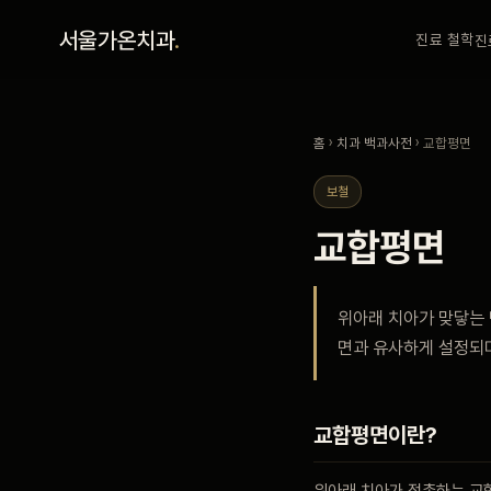
홈
서울가온치과
.
진료 철학
진
진료 철학
홈
›
치과 백과사전
› 교합평면
진료 안내
보철
교합평면
커뮤니티
위아래 치아가 맞닿는 
의료진
면과 유사하게 설정되며
안내
교합평면이란?
예약 안내
위아래 치아가 접촉하는 교