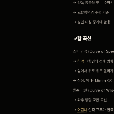
→ 양쪽 동공을 잇는 수평선
→ 교합평면의 수평 기준
→ 정면 대칭 평가에 활용
교합 곡선
스피 만곡 (Curve of Spe
→
하악
교합면의 전후 방향
→ 앞에서 뒤로 위로 올라가
→ 정상: 약 1~1.5mm 깊이
윌슨 곡선 (Curve of Wils
→ 좌우 방향 교합 곡선
→
어금니
설측 교두가 협측