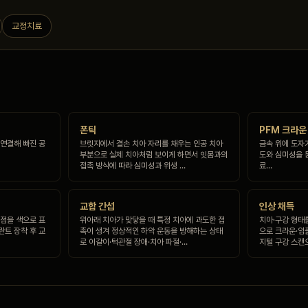
교정치료
폰틱
PFM 크라운
 연결해 빠진 공
브릿지에서 결손 치아 자리를 채우는 인공 치아
금속 위에 도자
부분으로 실제 치아처럼 보이게 하면서 잇몸과의
도와 심미성을 
접촉 방식에 따라 심미성과 위생 …
료…
교합 간섭
인상 채득
촉점을 색으로 표
위아래 치아가 맞닿을 때 특정 치아에 과도한 접
치아·구강 형태
란트 장착 후 교
촉이 생겨 정상적인 하악 운동을 방해하는 상태
으로 크라운·임
로 이갈이·턱관절 장애·치아 파절·…
지털 구강 스캔