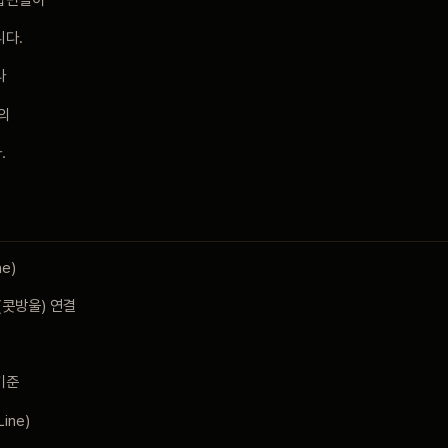
니다.
라
의
.
e)
(콧방울) 연결
기준
Line)