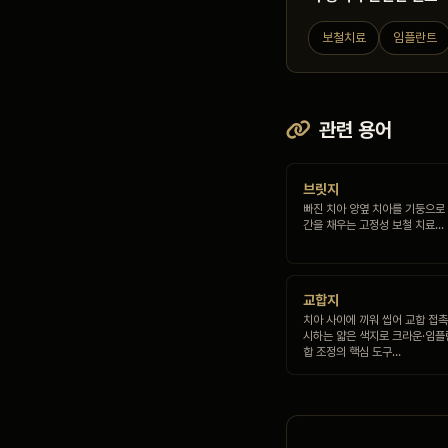
보철치료
임플란트
관련 용어
브릿지
빠진 치아 양옆 치아를 기둥으로
간을 채우는 고정성 보철 치료…
교합지
치아 사이에 끼워 씹어 교합 접
시하는 얇은 색지로 크라운·임플
합 조정의 핵심 도구…