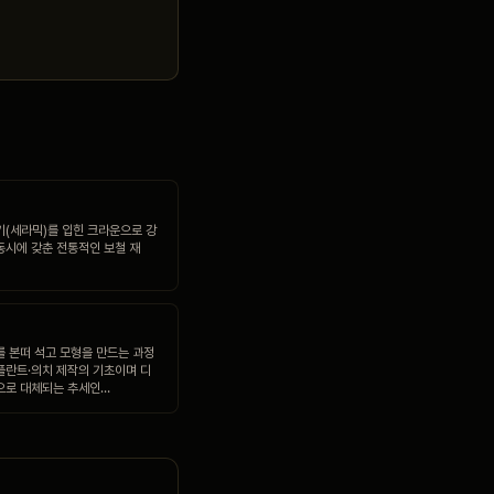
기(세라믹)를 입힌 크라운으로 강
동시에 갖춘 전통적인 보철 재
를 본떠 석고 모형을 만드는 과정
플란트·의치 제작의 기초이며 디
으로 대체되는 추세인…