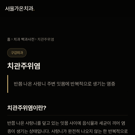
홈
서울가온치과
.
진료 철학
홈
›
치과 백과사전
› 치관주위염
진료 안내
구강외과
커뮤니티
치관주위염
의료진
반쯤 나온 사랑니 주변 잇몸에 반복적으로 생기는 염증
안내
치관주위염이란?
예약 안내
반쯤 나온 사랑니를 덮고 있는 잇몸 사이에 음식물과 세균이 끼어 염
블로그
증이 생기는 상태입니다. 사랑니가 완전히 나오지 않는 한 반복적으로