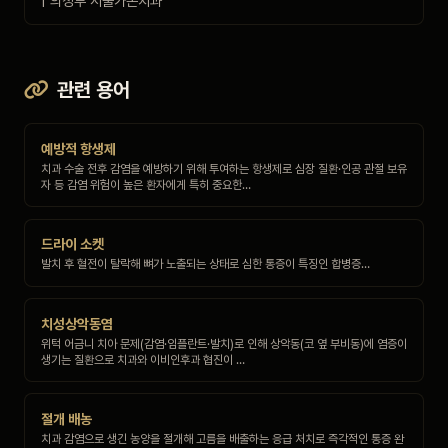
| 의정부 서울가온치과
관련 용어
예방적 항생제
치과 수술 전후 감염을 예방하기 위해 투여하는 항생제로 심장 질환·인공 관절 보유
자 등 감염 위험이 높은 환자에게 특히 중요한…
드라이 소켓
발치 후 혈전이 탈락해 뼈가 노출되는 상태로 심한 통증이 특징인 합병증…
치성상악동염
위턱 어금니 치아 문제(감염·임플란트·발치)로 인해 상악동(코 옆 부비동)에 염증이
생기는 질환으로 치과와 이비인후과 협진이 …
절개 배농
치과 감염으로 생긴 농양을 절개해 고름을 배출하는 응급 처치로 즉각적인 통증 완