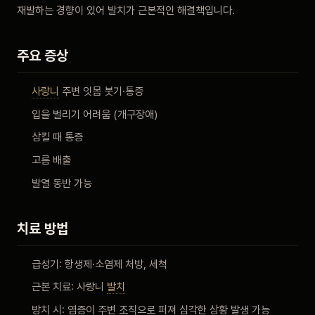
재발하는 경향이 있어 발치가 근본적인 해결책입니다.
비포 애프터
주요 증상
공지사항
사랑니
주변 잇몸 붓기·통증
치과 백과사전
입을 벌리기 어려움 (개구장애)
자주 묻는 질문
삼킬 때 통증
고름 배출
회원가입 / 로그인
발열 동반 가능
치료 방법
급성기: 항생제·소염제 처방, 세척
근본 치료: 사랑니
발치
방치 시: 염증이 주변 조직으로 퍼져 심각한 상황 발생 가능