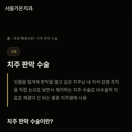
홈
서울가온치과
.
진료 철학
홈
›
치과 백과사전
› 치주 판막 수술
진료 안내
잇몸
커뮤니티
치주 판막 수술
의료진
잇몸을 절개해 판막을 열고 깊은 치주낭 내 치석·감염 조직
을 직접 눈으로 보면서 제거하는 치주 수술로 비수술적 치
안내
료로 해결이 안 되는 중증 치주염에 사용
예약 안내
치주 판막 수술이란?
블로그