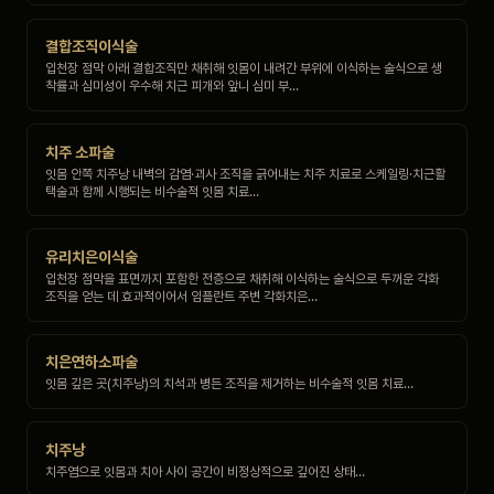
결합조직이식술
입천장 점막 아래 결합조직만 채취해 잇몸이 내려간 부위에 이식하는 술식으로 생
착률과 심미성이 우수해 치근 피개와 앞니 심미 부…
치주 소파술
잇몸 안쪽 치주낭 내벽의 감염·괴사 조직을 긁어내는 치주 치료로 스케일링·치근활
택술과 함께 시행되는 비수술적 잇몸 치료…
유리치은이식술
입천장 점막을 표면까지 포함한 전층으로 채취해 이식하는 술식으로 두꺼운 각화
조직을 얻는 데 효과적이어서 임플란트 주변 각화치은…
치은연하소파술
잇몸 깊은 곳(치주낭)의 치석과 병든 조직을 제거하는 비수술적 잇몸 치료…
치주낭
치주염으로 잇몸과 치아 사이 공간이 비정상적으로 깊어진 상태…