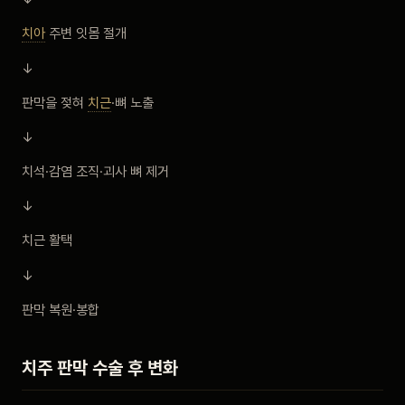
치아
주변 잇몸 절개
↓
판막을 젖혀
치근
·뼈 노출
↓
치석·감염 조직·괴사 뼈 제거
↓
치근 활택
↓
판막 복원·봉합
치주 판막 수술 후 변화