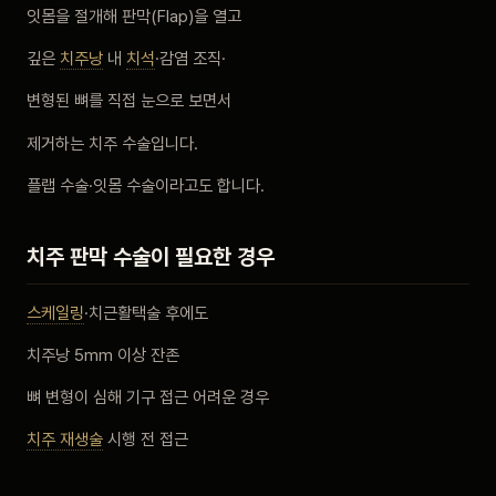
잇몸을 절개해 판막(Flap)을 열고
비포 애프터
깊은
치주낭
내
치석
·감염 조직·
공지사항
변형된 뼈를 직접 눈으로 보면서
제거하는 치주 수술입니다.
치과 백과사전
플랩 수술·잇몸 수술이라고도 합니다.
자주 묻는 질문
치주 판막 수술이 필요한 경우
회원가입 / 로그인
스케일링
·치근활택술 후에도
치주낭 5mm 이상 잔존
뼈 변형이 심해 기구 접근 어려운 경우
치주 재생술
시행 전 접근