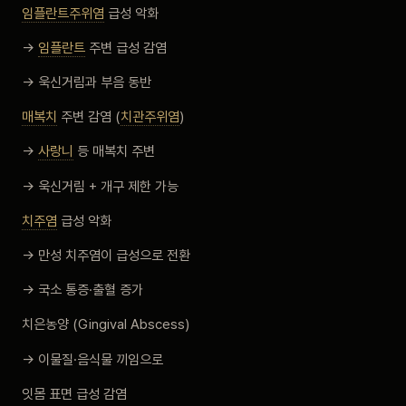
임플란트주위염
급성 악화
→
임플란트
주변 급성 감염
→ 욱신거림과 부음 동반
매복치
주변 감염 (
치관주위염
)
→
사랑니
등 매복치 주변
→ 욱신거림 + 개구 제한 가능
치주염
급성 악화
→ 만성 치주염이 급성으로 전환
→ 국소 통증·출혈 증가
치은농양 (Gingival Abscess)
→ 이물질·음식물 끼임으로
잇몸 표면 급성 감염