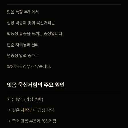
비포 애프터
잇몸 특정 부위에서
심장 박동에 맞춰 욱신거리는
공지사항
박동성 통증을 느끼는 증상입니다.
치과 백과사전
단순 자극통과 달리
자주 묻는 질문
염증성 압력 증가로
발생하는 경우가 많습니다.
회원가입 / 로그인
잇몸 욱신거림의 주요 원인
치주 농양 (가장 흔함)
→ 깊은
치주낭
내 급성 감염
→ 국소 잇몸 부음과 욱신거림