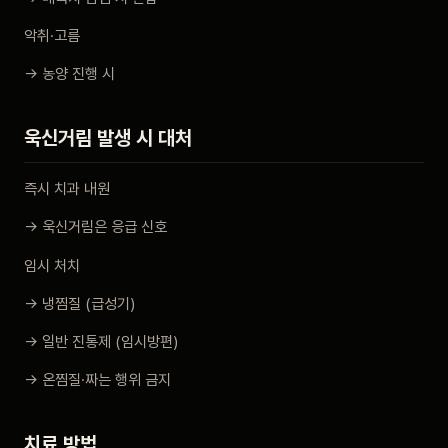
악취·고름
→ 농양 진행 시
욱신거림 발생 시 대처
즉시 치과 내원
→ 욱신거림은 응급 신호
임시 처치
→ 냉찜질 (급성기)
→ 일반 진통제 (임시방편)
→ 온찜질·짜는 행위 금지
치료 방법