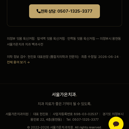
전화 상담: 0507-1325-3377
의정부 잇몸 욱신거림 · 탑석역 잇몸 욱신거림 · 민락동 잇몸 욱신거림 — 의정부시 용현동
서울가온치과 치과 백과사전
의학 정보 검수: 현진호 대표원장 (통합치의학과 전문의) · 최종 수정일: 2026-06-24 ·
전체 용어 보기 →
서울가온치과
.
치과 치료가 좋은 기억이 될 수 있도록.
서울가온치과의원
|
대표 현진호
|
사업자등록번호 898-03-02537
|
경기도 의정부시
용민로 22, 4층(용현동)
|
Tel. 0507-1325-3377
© 2022–2026 서울가온치과의원. All rights reserved.