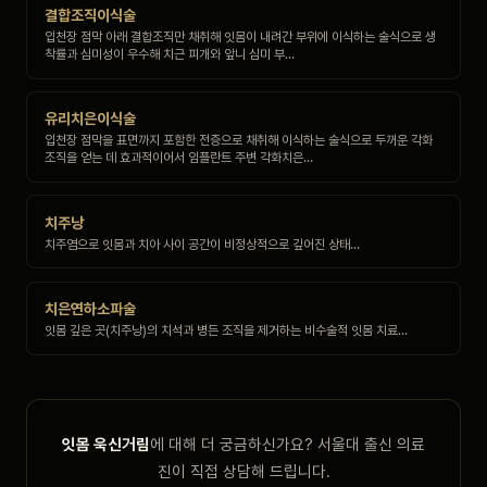
결합조직이식술
입천장 점막 아래 결합조직만 채취해 잇몸이 내려간 부위에 이식하는 술식으로 생
착률과 심미성이 우수해 치근 피개와 앞니 심미 부…
유리치은이식술
입천장 점막을 표면까지 포함한 전층으로 채취해 이식하는 술식으로 두꺼운 각화
조직을 얻는 데 효과적이어서 임플란트 주변 각화치은…
치주낭
치주염으로 잇몸과 치아 사이 공간이 비정상적으로 깊어진 상태…
치은연하소파술
잇몸 깊은 곳(치주낭)의 치석과 병든 조직을 제거하는 비수술적 잇몸 치료…
잇몸 욱신거림
에 대해 더 궁금하신가요? 서울대 출신 의료
진이 직접 상담해 드립니다.