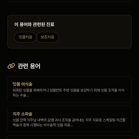
이 용어와 관련된 진료
잇몸치료
보존치료
관련 용어
잇몸 이식술
퇴축된 잇몸을 회복하거나 임플란트 주변 잇몸을 보강하기 위해 잇몸 조직을 이식
하는 수술…
치주 소파술
잇몸 안쪽 치주낭 내벽의 감염·괴사 조직을 긁어내는 치주 치료로 스케일링·치근활
택술과 함께 시행되는 비수술적 잇몸 치료…