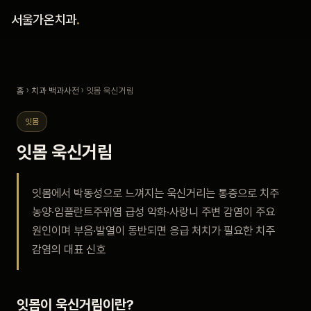
홈
서울가온치과
.
진료 철학
홈
›
치과 백과사전
› 잇몸 욱신거림
진료 안내
잇몸
커뮤니티
잇몸 욱신거림
의료진
잇몸에서 박동성으로 느껴지는 욱신거리는 통증으로 치주
농양·임플란트주위염 급성 악화·사랑니 주변 감염이 주요
안내
원인이며 부음·발열이 동반되면 응급 처치가 필요한 치주
감염의 대표 신호
예약 안내
블로그
잇몸이 욱신거림이란?