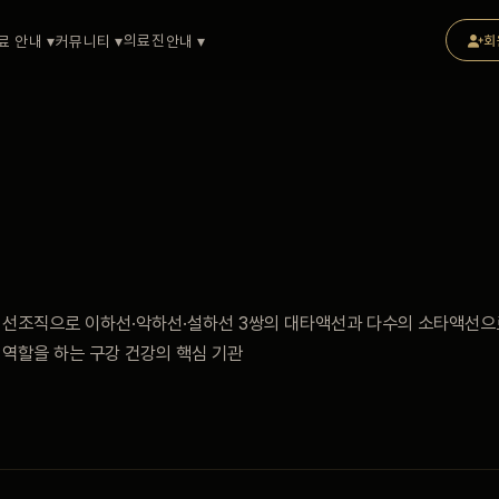
의료진
료 안내 ▾
커뮤니티 ▾
안내 ▾
회
 선조직으로 이하선·악하선·설하선 3쌍의 대타액선과 다수의 소타액선으
 역할을 하는 구강 건강의 핵심 기관