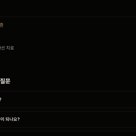
증
사선 치료
 질문
?
움이 되나요?