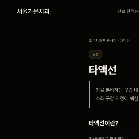
홈
서울가온치과
.
진료 철학
진
진료 철학
홈
›
치과 백과사전
› 타액선
진료 안내
일반
타액선
커뮤니티
침을 분비하는 구강 내
의료진
소화·구강 자정에 핵심
안내
타액선이란?
예약 안내
침(타액)을 분비하는