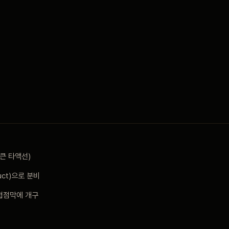
 큰 타액선)
uct)으로 분비
협점막에 개구