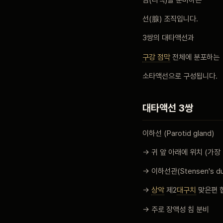
선(腺) 조직입니다.
블로그
3쌍의 대타액선과
구강 점막
전체에 분포하는
비포 애프터
소타액선으로 구성됩니다.
공지사항
대타액선 3쌍
치과 백과사전
이하선 (Parotid gland)
→ 귀 앞 아래에 위치 (가장
자주 묻는 질문
→ 이하선관(Stensen's d
→
상악
제2
대구치
맞은편 
회원가입 / 로그인
→ 주로 장액성 침 분비