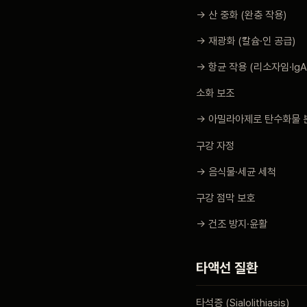
→ 산 중화 (완충 작용)
→ 재광화 (칼슘·인 공급)
→ 항균 작용 (리소자임·IgA
소화 보조
→ 아밀라아제로 탄수화물 
구강 자정
→ 음식물·세균 세척
구강 점막 보호
→ 건조 방지·윤활
타액선 질환
타석증 (Sialolithiasis)