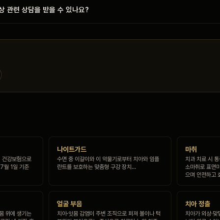
상 관련 상담을 받을 수 있나요?
나이트가드
마취
1회 건강보험으로
수면 중 이갈이와 이 악물기로부터 치아와 임플
치과 치료 시 
7월 1일 기준
란트를 보호하는 맞춤형 구강 장치…
소마취로 표면마
으며 안전하고 
얼굴 부음
치아 정출
잇몸 위에 생기는
치아·잇몸 감염이 주변 조직으로 퍼져 볼이나 턱
치아가 외상·맞