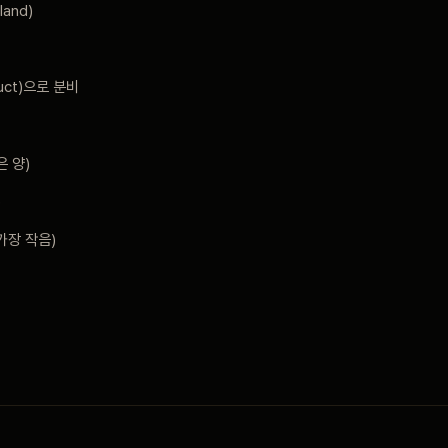
land)
uct)으로 분비
은 양)
)
가장 작음)