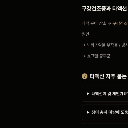
구강건조증과 타액선
타액 분비 감소 →
구강건조
원인
→ 노화 / 약물 부작용 / 방
→ 쇼그렌 증후군
타액선 자주 묻는
타액선이 몇 개인가요
침이 충치 예방에 도