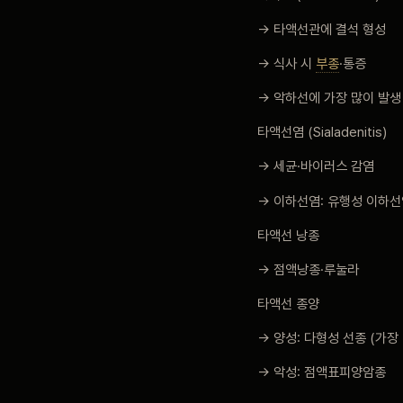
→ 타액선관에 결석 형성
→ 식사 시
부종
·통증
→ 악하선에 가장 많이 발생
타액선염 (Sialadenitis)
→ 세균·바이러스 감염
→ 이하선염: 유행성 이하선
타액선 낭종
→ 점액낭종·루눌라
타액선 종양
→ 양성: 다형성 선종 (가장
→ 악성: 점액표피양암종