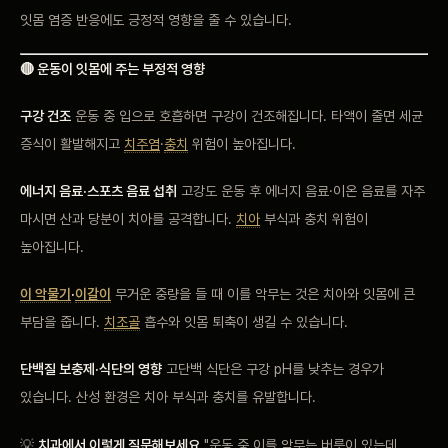
잇몸 염증 반응에도 긍정적 영향을 줄 수 있습니다.
🔴 운동이 잇몸에 주는 부정적 영향
구강 건조
운동 중 입으로 호흡하면 구강이 건조해집니다. 타액이 줄면 세균
증식이 활발해지고
치주염
·
충치
위험이 높아집니다.
에너지 음료·스포츠 음료 섭취
고강도 운동 후 에너지 음료·이온 음료를 자주
마시면 산과 당분이 치아를 공격합니다.
치아
부식과 충치 위험이
높아집니다.
이 악물기
·
이갈이
무거운 중량을 들 때 이를 악무는 것은 치아와 잇몸에 큰
부담을 줍니다.
치조골
흡수와 잇몸 퇴축이 생길 수 있습니다.
단백질 보충제·식단의 영향
고단백 식단은 구강 pH를 낮추는 경우가
있습니다. 산성 환경은 치아 부식과 충치를 유발합니다.
💡
치과에서 이렇게 질문해보세요
"운동 중 이를 악무는 버릇이 있는데