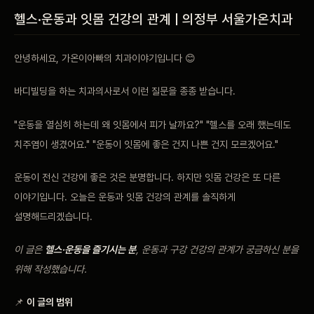
비포 애프터
헬스·운동과 잇몸 건강의 관계 | 의정부 서울가온치과
공지사항
안녕하세요, 가온이아빠의 치과이야기입니다 😊
바디빌딩을 하는 치과의사로서 이런 질문을 종종 받습니다.
치과 백과사전
"운동을 열심히 하는데 왜 잇몸에서 피가 날까요?" "헬스를 오래 했는데도
자주 묻는 질문
치주염이 생겼어요." "운동이 잇몸에 좋은 건지 나쁜 건지 모르겠어요."
회원가입 / 로그인
운동이 전신 건강에 좋은 것은 분명합니다. 하지만 잇몸 건강은 또 다른
이야기입니다. 오늘은 운동과 잇몸 건강의 관계를 솔직하게
설명해드리겠습니다.
이 글은
헬스·운동을 즐기시는 분
, 운동과 구강 건강의 관계가 궁금하신 분을
위해 작성했습니다.
📌
이 글의 범위