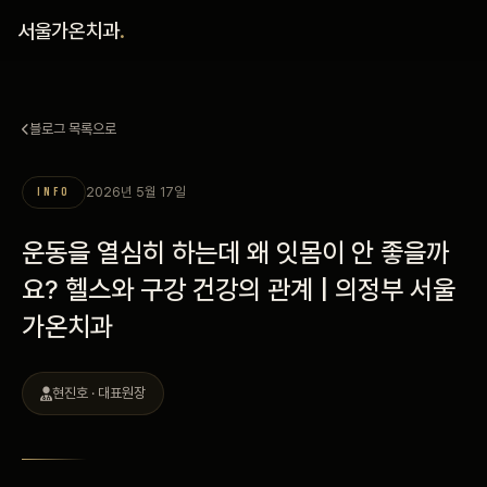
홈
서울가온치과
.
진료 철학
블로그 목록으로
진료 안내
2026년 5월 17일
INFO
커뮤니티
운동을 열심히 하는데 왜 잇몸이 안 좋을까
의료진
요? 헬스와 구강 건강의 관계 | 의정부 서울
가온치과
안내
예약 안내
현진호 · 대표원장
블로그