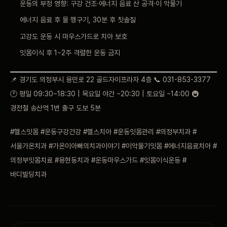
운동의 부정 영향: 구강 건조·에너지 음료 산 공격·이 악물기
에너지 음료 후 물 헹구기, 30분 후 칫솔질
고강도 운동 시 마우스가드로 치아 보호
잇몸이식 후 1~2주 격렬한 운동 금지
📌 경기도 의정부시 용민로 22 골드자이프라자 4층 📞 031-853-3377
🕐 평일 09:30~18:30 | 목요일 야간 ~20:30 | 토요일 ~14:00 🚇
경전철 송산역 1번 출구 도보 5분
#헬스잇몸 #운동구강건강 #헬스치아 #운동잇몸관리 #의정부치과 #
서울가온치과 #가온이아빠의치과이야기 #이악물기잇몸 #에너지음료치아 #
의정부잇몸치료 #용현동치과 #운동마우스가드 #잇몸이식운동 #
바디빌딩치과