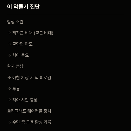
이 악물기 진단
임상 소견
→ 저작근 비대 (교근 비대)
→ 교합면 마모
→ 치아 동요
환자 증상
→ 아침 기상 시 턱 피로감
→ 두통
→ 치아 시린 증상
폴리그래프·웨어러블 장치
→ 수면 중 근육 활성 기록