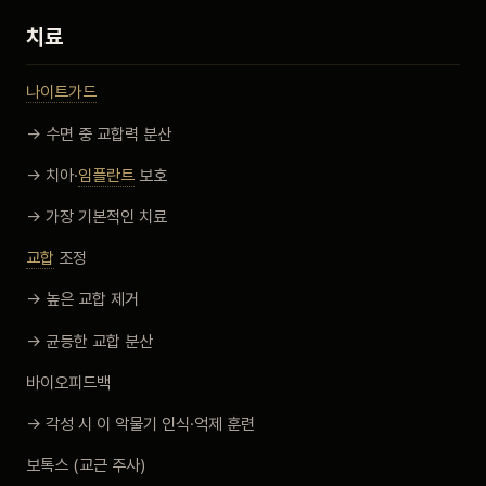
치료
나이트가드
→ 수면 중 교합력 분산
→ 치아·
임플란트
보호
→ 가장 기본적인 치료
교합
조정
→ 높은 교합 제거
→ 균등한 교합 분산
바이오피드백
→ 각성 시 이 악물기 인식·억제 훈련
보톡스 (교근 주사)