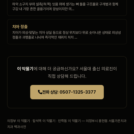
하악 소구치 부위 설측(혀 쪽) 잇몸 위에 생기는 뼈 돌출 구조물로 구개범과 함께
구강 내 가장 흔한 골융기이며 양성이지만 의…
치아 정출
치아가 외상·맞닿는 치아 상실 등으로 정상 위치보다 위로 솟아나온 상태로 외상성
정출과 과맹출로 나뉘며 즉각적인 재위치 처치 …
이 악물기
에 대해 더 궁금하신가요? 서울대 출신 의료진이
직접 상담해 드립니다.
전화 상담: 0507-1325-3377
의정부 이 악물기 · 탑석역 이 악물기 · 민락동 이 악물기 — 의정부시 용현동 서울가온치과
치과 백과사전