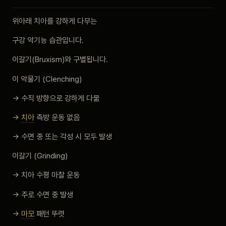
비포 애프터
위아래 치아를 강하게 다무는
구강 악기능 습관입니다.
공지사항
이갈기(Bruxism)와 구별됩니다.
치과 백과사전
이 악물기 (Clenching)
자주 묻는 질문
→ 수직 방향으로 강하게 다묾
→
치아
측방 운동 없음
회원가입 / 로그인
→ 수면 중 또는 각성 시 모두 발생
이갈기 (Grinding)
→ 치아 수평 마찰 운동
→ 주로 수면 중 발생
→
마모
패턴 뚜렷