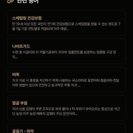
관련 용어
스케일링 건강보험
만 19세 이상 모든 국민이 연 1회 건강보험으로 스케일링을 받을 수 있는 제도로 7
월 1일 기준 연도별로 적용되며 치주 예방…
나이트가드
수면 중 이갈이와 이 악물기로부터 치아와 임플란트를 보호하는 맞춤형 구강 장
치…
마취
치과 치료 시 통증을 차단하기 위해 사용하는 국소마취로 표면마취·침윤마취·전달
마취 방법이 있으며 안전하고 효과적인 무통 치과 …
얼굴 부음
치아·잇몸 감염이 주변 조직으로 퍼져 볼이나 턱 부위가 부어오르는 증상으로 치근
단 농양·치주 농양·매복치 감염이 주요 원인이며…
골융기 - 하악