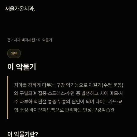
홈
서울가온치과
.
진료 철학
홈
›
치과 백과사전
› 이 악물기
진료 안내
일반
커뮤니티
이 악물기
의료진
치아를 강하게 다무는 구강 악기능으로 이갈기(수평 운동)
와 구별되며 집중·스트레스·수면 중 발생하고 치아 마모·치
안내
주 과부하·턱관절 통증·두통의 원인이 되며 나이트가드·교
합 조정·바이오피드백으로 관리하는 만성 구강악습관
예약 안내
블로그
이 악물기란?