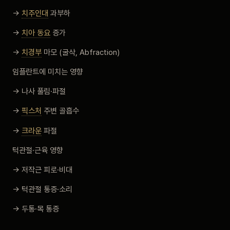
→
치주인대
과부하
→
치아 동요
증가
→
치경부
마모 (굴삭, Abfraction)
임플란트에 미치는 영향
→ 나사 풀림·파절
→
픽스처
주변 골흡수
→
크라운
파절
턱관절·근육 영향
→ 저작근 피로·비대
→ 턱관절 통증·소리
→ 두통·목 통증