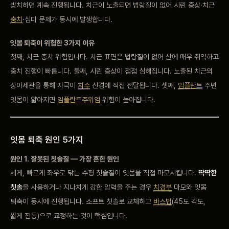
방치하면 계속 진행됩니다. 치근이 노출되면 법랑질이 없어 시린 증상·치근
충치
·심미 문제가 동시에 발생합니다.
잇몸 퇴축이 위험한 3가지 이유
첫째, 치근 충치 위험입니다. 치근 표면은 법랑질이 없어 산에 매우 취약하고
충치 진행이 빠릅니다. 둘째, 시린 증상이 점점 심해집니다. 노출된 치근의
상아세관을 통해 자극이
치수
신경에 직접 전달됩니다. 셋째,
임플란트
주변
잇몸이 얇아지면
임플란트주위염
위험이 높아집니다.
잇몸 퇴축 원인 5가지
원인 1. 잘못된 칫솔질 — 가장 흔한 원인
세게, 빠르게 좌우로 닦는 수평 칫솔질이 잇몸을 직접 마모시킵니다.
딱딱한
칫솔
을 사용하거나 지나치게 강한 압력을 주는 경우
치경부
마모와 잇몸
퇴축이 동시에 진행됩니다. 소프트 칫솔로 교체하고
바스법
(45도 각도,
짧게 진동)으로 교정하는 것이 핵심입니다.