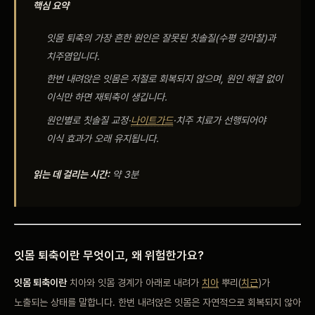
핵심 요약
비포 애프터
잇몸 퇴축의 가장 흔한 원인은 잘못된 칫솔질(수평 강마찰)과
공지사항
치주염입니다.
한번 내려앉은 잇몸은 저절로 회복되지 않으며, 원인 해결 없이
치과 백과사전
이식만 하면 재퇴축이 생깁니다.
원인별로 칫솔질 교정·
나이트가드
·치주 치료가 선행되어야
자주 묻는 질문
이식 효과가 오래 유지됩니다.
읽는 데 걸리는 시간:
약 3분
회원가입 / 로그인
잇몸 퇴축이란 무엇이고, 왜 위험한가요?
잇몸 퇴축이란
치아와 잇몸 경계가 아래로 내려가
치아
뿌리(
치근
)가
노출되는 상태를 말합니다. 한번 내려앉은 잇몸은 자연적으로 회복되지 않아