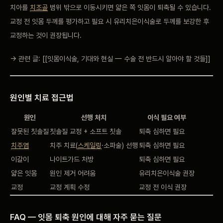
치아를
치조골
범위 밖으로 이동시키면 얇은 쪽 잇몸이 퇴축될 수 있습니다.
교정 전 잇몸 두께를 평가하고 필요 시 유리치은이식술로 두께를 보강한 후
교정하는 것이 권장됩니다.
→ 관련 글: [[잇몸이식술, 기대와 현실 — 수술 전 반드시 알아야 할 것들]]
원인별 치료 접근법
원인
선행 처치
이식 필요 여부
잘못된 칫솔질
칫솔질 교정 + 소프트 칫솔
퇴축 심하면 필요
치주염
치주 치료(
스케일링
·소파술) 선행
퇴축 심하면 필요
이갈이
나이트가드 처방
퇴축 심하면 필요
얇은 잇몸
원인 제거 어려움
유리치은이식술 권장
교정
교정 계획 수정
교정 전 이식 권장
FAQ — 잇몸 퇴축 원인에 대해 자주 묻는 질문