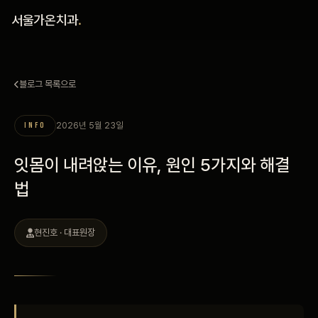
홈
서울가온치과
.
진료 철학
블로그 목록으로
진료 안내
2026년 5월 23일
INFO
커뮤니티
잇몸이 내려앉는 이유, 원인 5가지와 해결
의료진
법
안내
현진호 · 대표원장
예약 안내
블로그