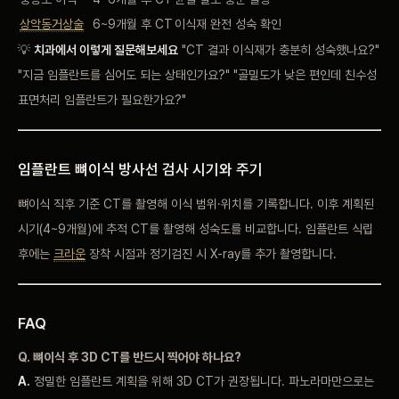
상악동거상술
6~9개월 후 CT
이식재 완전 성숙
확인
💡
치과에서 이렇게 질문해보세요
"CT 결과
이식재가 충분히 성숙했나요?"
"
지금 임플란트를
심어도 되는
상태인가요?" "골밀도
가 낮은 편인데
친수성
표면처리 임플란트가
필요한가요?"
임플란트 뼈이식 방사선 검사
시기와 주기
뼈이식
직후 기준 CT를
촬영해 이식
범위·위치를 기록합니다. 이후
계획된
시기(4~9개월)에
추적 CT를 촬영해
성숙도를 비교합니다. 임플란트
식립
후에는
크라운
장착
시점과 정기검진 시
X-ray를 추가 촬영합니다.
FAQ
Q.
뼈이식 후
3D CT를
반드시 찍어야 하나요?
A.
정밀한
임플란트 계획을 위해
3D CT가 권장됩니다.
파노라마만으로는