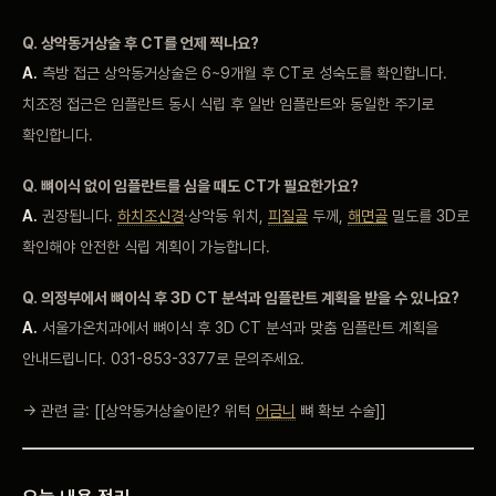
Q. 상악동거상술 후
CT를 언제
찍나요?
A.
측방 접근
상악동거상술은 6~9개월 후
CT로 성숙도를
확인합니다.
치조정 접근은
임플란트 동시 식립 후
일반 임플란트와
동일한 주기로
확인합니다.
Q. 뼈이식 없이
임플란트를 심을 때도
CT가 필요한가요?
A.
권장됩니다.
하치조신경
·상악동
위치,
피질골
두께,
해면골
밀도를 3D로
확인해야
안전한 식립
계획이 가능합니다.
Q. 의정부에서
뼈이식 후 3D
CT 분석과 임플란트
계획을 받을 수 있나요?
A.
서울가온치과에서 뼈이식 후
3D CT 분석과 맞춤
임플란트 계획을
안내드립니다.
031-853-3377로 문의주세요.
→ 관련 글:
[[상악동거상술이란? 위턱
어금니
뼈 확보 수술]]