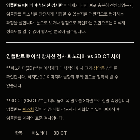
임플란트 뼈이식 후 방사선 검사란
이식재가
본인 뼈로 충분히
전환되었는지,
임플란트
픽스처를 안전하게 식립할
수 있는지를
객관적으로 평가하는
과정을
말합니다. 눈으로 보거나
탐침으로 확인하는 것만으로는
이식재
성숙도를 알 수
없어 방사선 분석이
필수입니다.
임플란트 뼈이식
방사선 검사 파노라마
vs 3D CT 차이
**
파노라마(2D)**는 이식재의
대략적인 위치·크기·
상악동
상태를
확인합니다. 하지만 2D
이미지라 골량의
두께·밀도를 정확히 알 수
없습니다.
**
3D CT(CBCT)**는
뼈의
높이·폭·밀도를 3차원으로
정밀 측정합니다.
임플란트
픽스처
길이·직경·식립 각도까지
계획할 수 있어 뼈이식 후
임플란트 계획의 표준
검사입니다.
항목
파노라마
3D CT