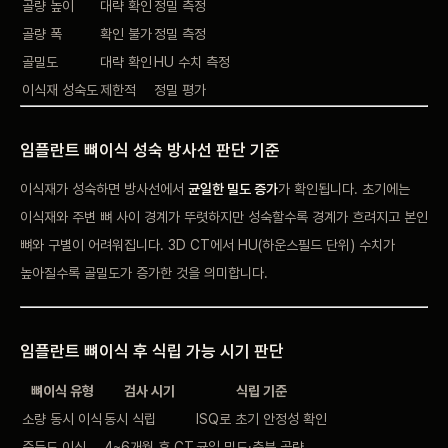
골량
높이
대략 확인
정밀 측정
골량 폭
확인 불가
정밀
측정
골밀도
대략 확인
HU 수치
측정
이식재
성숙도
제한적
정밀 평가
임플란트
뼈이식 성숙 방사선 판단 기준
이식재가
성숙하면
방사선에서
균일한 밀도 증가
가 확인됩니다. 초기에는
이식재와 주변 뼈 사이
경계가 뚜렷하지만 성숙할수록
경계가 흐려지고 본인
뼈와 구별이 어려워집니다.
3D CT에서
HU(하운스필드 단위) 수치가
높아질수록 골밀도가 증가한
것을 의미합니다.
임플란트
뼈이식 후 식립 가능
시기 판단
뼈이식
유형
검사 시기
식립 기준
소량 동시 이식
동시 식립
ISQ로 초기 안정성
확인
중등도 이식
4~6개월 후 CT
균일 밀도·충분 골량