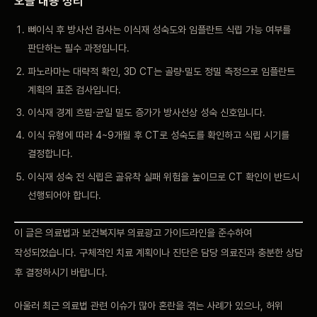
오늘 내용 정리
뼈이식 후 방사선
검사는 이식재 성숙도와
임플란트 식립 가능
여부를
판단하는
필수 과정입니다.
파노라마는 대략적 확인,
3D CT는
골량·밀도 정밀 측정으로
임플란트
계획의 표준
검사입니다.
이식재 경계
흐림·균일 밀도 증가가
방사선상 성숙
신호입니다.
이식 유형에 따라
4~9개월 후 CT로
성숙도를 확인하고
식립 시기를
결정합니다.
이식재 성숙
전 식립은 골유착 실패
위험을 높이므로
CT 확인이 반드시
선행되어야
합니다.
이 글은 의료법과
보건복지부 의료광고
가이드라인을 준수하여
작성되었습니다. 구체적인 치료
계획이나 진단은 담당 의료진과
충분한 상담
후
결정하시기 바랍니다.
아울러
최근 의료법 관련
이슈가 많아 혼란을 겪는
사례가 있으나, 허위