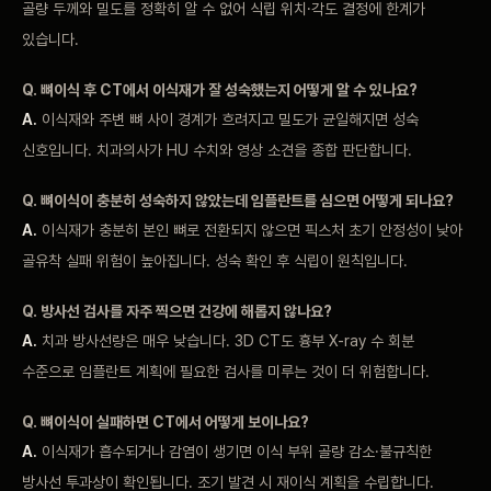
골량
두께와 밀도를 정확히
알 수 없어 식립 위치·각도
결정에 한계가
있습니다.
Q.
뼈이식 후 CT에서
이식재가 잘
성숙했는지 어떻게 알 수 있나요?
A.
이식재와 주변
뼈 사이 경계가
흐려지고 밀도가
균일해지면 성숙
신호입니다.
치과의사가 HU 수치와 영상
소견을 종합
판단합니다.
Q.
뼈이식이 충분히 성숙하지 않았는데
임플란트를 심으면 어떻게
되나요?
A.
이식재가
충분히 본인 뼈로
전환되지 않으면 픽스처
초기 안정성이 낮아
골유착
실패 위험이
높아집니다. 성숙 확인 후
식립이 원칙입니다.
Q. 방사선 검사를
자주 찍으면 건강에
해롭지 않나요?
A.
치과 방사선량은 매우
낮습니다. 3D CT도
흉부 X-ray 수
회분
수준으로
임플란트 계획에 필요한
검사를 미루는 것이 더
위험합니다.
Q.
뼈이식이 실패하면
CT에서 어떻게
보이나요?
A.
이식재가 흡수되거나
감염이 생기면 이식
부위 골량
감소·불규칙한
방사선
투과상이 확인됩니다.
조기 발견 시
재이식 계획을
수립합니다.