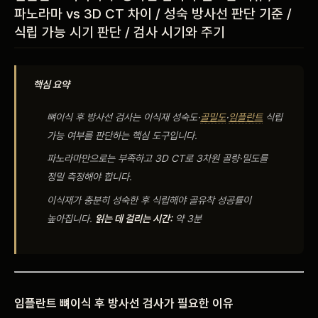
파노라마 vs 3D CT 차이 / 성숙 방사선 판단 기준 /
비포 애프터
식립 가능 시기 판단 / 검사 시기와 주기
공지사항
핵심 요약
치과 백과사전
뼈이식 후 방사선
검사는 이식재
성숙도·
골밀도
·
임플란트
식립
가능
여부를 판단하는
핵심
도구입니다.
자주 묻는 질문
파노라마만으로는 부족하고
3D CT로
3차원 골량·밀도를
정밀 측정해야
합니다.
회원가입 / 로그인
이식재가
충분히 성숙한 후
식립해야 골유착
성공률이
높아집니다.
읽는 데 걸리는 시간:
약 3분
임플란트 뼈이식 후
방사선 검사가
필요한 이유