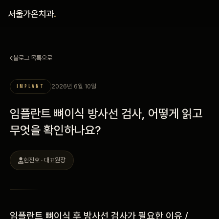
홈
서울가온치과
.
진료 철학
블로그 목록으로
진료 안내
2026년 6월 10일
IMPLANT
커뮤니티
임플란트 뼈이식 방사선 검사, 어떻게 읽고
의료진
무엇을 확인하나요?
안내
현진호 · 대표원장
예약 안내
블로그
임플란트 뼈이식 후 방사선 검사가 필요한 이유 /