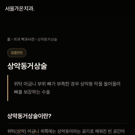
홈
서울가온치과
.
진료 철학
홈
›
치과 백과사전
› 상악동거상술
진료 안내
임플란트
커뮤니티
상악동거상술
의료진
위턱 어금니 부위 뼈가 부족한 경우 상악동 막을 들어올려
뼈를 보강하는 수술
안내
예약 안내
상악동거상술이란?
블로그
위턱(
상악
)
어금니
위쪽에는 상악동이라는 공기로 채워진 빈 공간이