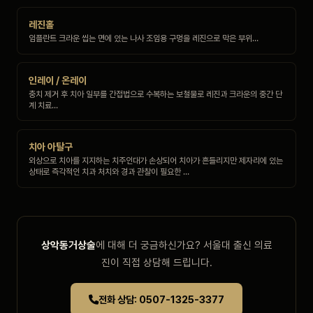
레진홀
임플란트 크라운 씹는 면에 있는 나사 조임용 구멍을 레진으로 막은 부위…
인레이 / 온레이
충치 제거 후 치아 일부를 간접법으로 수복하는 보철물로 레진과 크라운의 중간 단
계 치료…
치아 아탈구
외상으로 치아를 지지하는 치주인대가 손상되어 치아가 흔들리지만 제자리에 있는
상태로 즉각적인 치과 처치와 경과 관찰이 필요한 …
상악동거상술
에 대해 더 궁금하신가요? 서울대 출신 의료
진이 직접 상담해 드립니다.
전화 상담: 0507-1325-3377