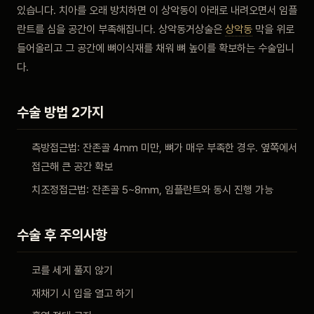
있습니다. 치아를 오래 방치하면 이 상악동이 아래로 내려오면서 임플
비포 애프터
란트를 심을 공간이 부족해집니다. 상악동거상술은
상악동
막을 위로
들어올리고 그 공간에 뼈이식재를 채워 뼈 높이를 확보하는 수술입니
공지사항
다.
치과 백과사전
수술 방법 2가지
자주 묻는 질문
측방접근법: 잔존골 4mm 미만, 뼈가 매우 부족한 경우. 옆쪽에서
접근해 큰 공간 확보
회원가입 / 로그인
치조정접근법: 잔존골 5~8mm, 임플란트와 동시 진행 가능
수술 후 주의사항
코를 세게 풀지 않기
재채기 시 입을 열고 하기