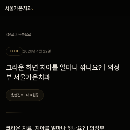
홈
서울가온치과
.
진료 철학
블로그 목록으로
진료 안내
2026년 4월 22일
INFO
커뮤니티
크라운 하면 치아를 얼마나 깎나요? | 의정
의료진
부 서울가온치과
안내
현진호 · 대표원장
예약 안내
블로그
크라운 치료, 치아를 얼마나 깎나요? | 의정부