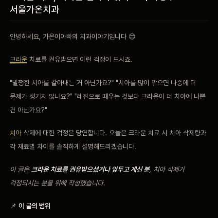
서울가온치과
비포 애프터
안녕하세요, 가온이아빠의 치과이야기입니다 😊
공지사항
크라운
치료를 권유받으면 이런 걱정이 드시죠.
치과 백과사전
"멀쩡한 치아를 갈아내는 거 아닌가요?" "치아를 많이 깎으면 나중에 더
자주 묻는 질문
문제가 생기지 않나요?" "레진으로 때우는 것보다 크라운이 더 치아에 나쁜
건 아닌가요?"
회원가입 / 로그인
치아
삭제에 대한 걱정은 당연합니다. 오늘은 크라운 치료 시 치아 삭제량과
각 재료별 차이를 솔직하게 설명해드리겠습니다.
이 글은
크라운 치료를 권유받으셨거나 앞두고 계신 분
, 치아 삭제가
걱정되시는 분을 위해 작성했습니다.
📌
이 글의 범위