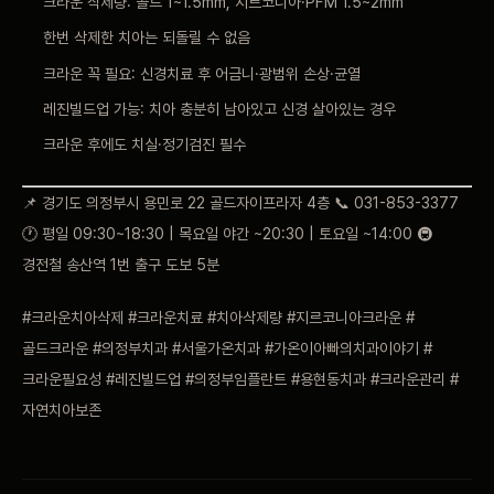
크라운 삭제량: 골드 1~1.5mm, 지르코니아·PFM 1.5~2mm
한번 삭제한 치아는 되돌릴 수 없음
크라운 꼭 필요: 신경치료 후 어금니·광범위 손상·균열
레진빌드업 가능: 치아 충분히 남아있고 신경 살아있는 경우
크라운 후에도 치실·정기검진 필수
📌 경기도 의정부시 용민로 22 골드자이프라자 4층 📞 031-853-3377
🕐 평일 09:30~18:30 | 목요일 야간 ~20:30 | 토요일 ~14:00 🚇
경전철 송산역 1번 출구 도보 5분
#크라운치아삭제 #크라운치료 #치아삭제량 #지르코니아크라운 #
골드크라운 #의정부치과 #서울가온치과 #가온이아빠의치과이야기 #
크라운필요성 #레진빌드업 #의정부임플란트 #용현동치과 #크라운관리 #
자연치아보존