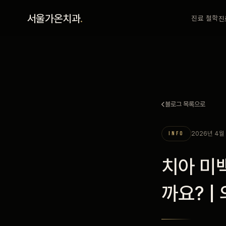
홈
서울가온치과
.
진료 철학
진
진료 철학
진료 안내
블로그 목록으로
커뮤니티
2026년 4월
INFO
의료진
치아 미
안내
까요? 
예약 안내