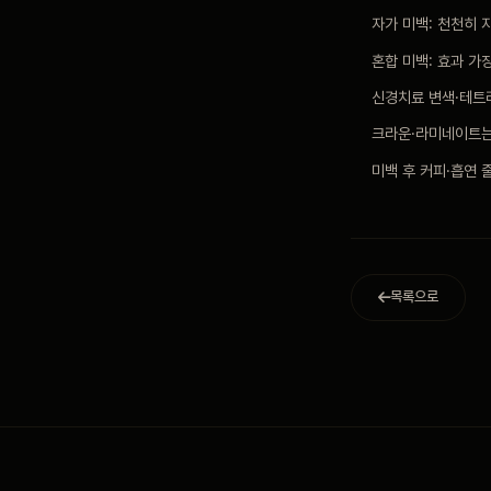
자가 미백: 천천히 
혼합 미백: 효과 가
신경치료 변색·테트
크라운·라미네이트는
미백 후 커피·흡연 
목록으로