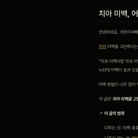
치아 미백, 
블로그
안녕하세요, 가온이아빠
비포 애프터
치아
미백을 고민하시는
공지사항
"치과 미백이랑 약국 미
누런데 미백이 효과 있
치과 백과사전
미백 방법이 너무 많아
자주 묻는 질문
이 글은
치아 미백을 고
📌
이 글의 범위
회원가입 / 로그인
다루는 것: 미백 종