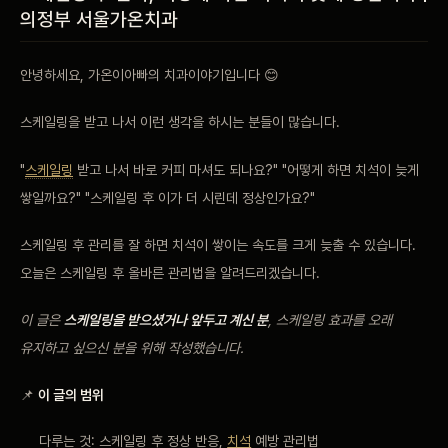
의정부 서울가온치과
비포 애프터
안녕하세요, 가온이아빠의 치과이야기입니다 😊
공지사항
스케일링을 받고 나서 이런 생각을 하시는 분들이 많습니다.
치과 백과사전
"
스케일링
받고 나서 바로 커피 마셔도 되나요?" "어떻게 하면 치석이 늦게
자주 묻는 질문
쌓일까요?" "스케일링 후 이가 더 시린데 정상인가요?"
스케일링 후 관리를 잘 하면 치석이 쌓이는 속도를 크게 늦출 수 있습니다.
회원가입 / 로그인
오늘은 스케일링 후 올바른 관리법을 알려드리겠습니다.
이 글은
스케일링을 받으셨거나 앞두고 계신 분
, 스케일링 효과를 오래
유지하고 싶으신 분을 위해 작성했습니다.
📌
이 글의 범위
다루는 것: 스케일링 후 정상 반응,
치석
예방 관리법