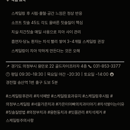
스케일링 후 시림·출혈·공간 느낌은 정상 반응
소프트 칫솔 45도 각도 올바른 칫솔질이 핵심
치실·치간칫솔 매일 사용으로 치아 사이 관리
흡연자·당뇨 환자는 치석 빨리 쌓여 3~4개월 스케일링 권장
스케일링이 치아 약하게 만든다는 것은 오해
📌 경기도 의정부시 용민로 22 골드자이프라자 4층 📞 031-853-3377
🕐 평일 09:30~18:30 | 목요일 야간 ~20:30 | 토요일 ~14:00 🚇
경전철 송산역 1번 출구 도보 5분
#스케일링후관리 #치석예방 #스케일링효과유지 #스케일링후시림 #
의정부스케일링 #서울가온치과 #가온이아빠의치과이야기 #치석쌓이는이유
#칫솔질방법 #의정부치과 #용현동치과 #잇몸관리 #치석제거 #
스케일링주의사항