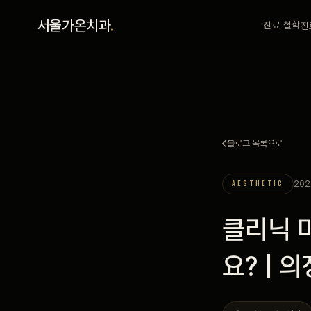
홈
서울가온치과
.
진료 철학
진
진료 철학
진료 안내
블로그 목록으로
커뮤니티
202
AESTHETIC
의료진
클리닉 미
안내
요? |
예약 안내