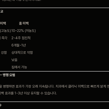
비교
 미백
홈 미백
 (고농도)
10~22% (저농도)
내 즉각
2~4주 점진적
6개월~1년
 강함
상대적으로 약함
낮음
집에서 가능
— 병행 요법
을 병행하면 효과가 가장 오래 지속됩니다. 치과에서 클리닉 미백으로 빠르게 밝게 
백 효과를 1~3년 이상 유지할 수 있습니다.
우