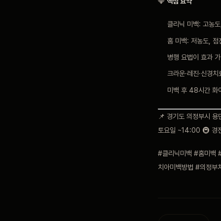
💎
핵심 요약
클리닉 미백: 고농도
홈 미백: 저농도, 
병행 요법이 효과 가
크라운·레진·신경치
미백 후 48시간 화
📌 경기도 의정부시 용민로
토요일 ~14:00 🚇 
#클리닉미백 #홈미백 
치아미백방법 #의정부