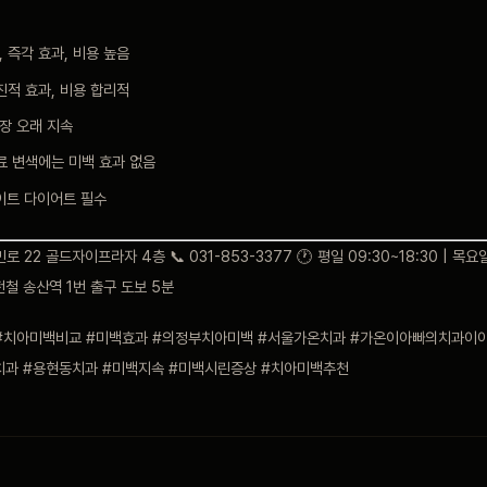
, 즉각 효과, 비용 높음
점진적 효과, 비용 합리적
장 오래 지속
료 변색에는 미백 효과 없음
이트 다이어트 필수
 22 골드자이프라자 4층 📞 031-853-3377 🕐 평일 09:30~18:30 | 목요일
경전철 송산역 1번 출구 도보 5분
#치아미백비교 #미백효과 #의정부치아미백 #서울가온치과 #가온이아빠의치과이야
치과 #용현동치과 #미백지속 #미백시린증상 #치아미백추천