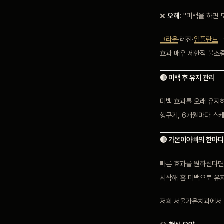
❌
오해:
"미백을 하면 
크라운
·레진·
임플란트
크
효과 매우 제한적 불소증
🔴 미백 후 유지 관리
미백 효과를 오래 유지하
헹구기, 6개월마다 스
🔴 가온이아빠의 한마디
빠른 효과를 원하신다면
시작해 홈 미백으로 유
저희 서울가온치과에서 