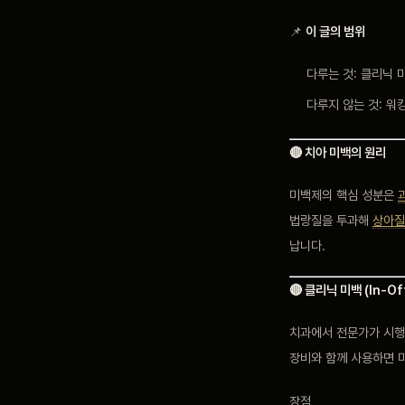
📌
이 글의 범위
다루는 것: 클리닉 
다루지 않는 것: 워
🔴 치아 미백의 원리
미백제의 핵심 성분은
법랑질을 투과해
상아질
납니다.
🔴 클리닉 미백 (In-Of
치과에서 전문가가 시행하
장비와 함께 사용하면 
장점