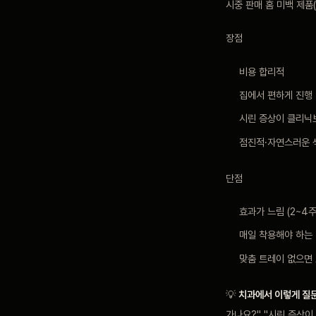
시중 판매 홈 미백 제품
장점
비용 합리적
집에서 편하게 진행
시린 증상이 클리닉
점진적·자연스러운 
단점
효과가 느림 (2~4주
매일 착용해야 하는
맞춤 트레이 없으면
💡
치과에서 이렇게 질
가나요?" "시린 증상