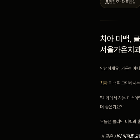
현진호 · 대표원장
블로그
비포 애프터
치아 미백, 
서울가온치
공지사항
안녕하세요, 가온이아빠
치과 백과사전
치아
미백을 고민하시는 
"치과에서 하는 미백이랑
자주 묻는 질문
더 좋은가요?"
오늘은 클리닉 미백과 
회원가입 / 로그인
이 글은
치아 미백을 고