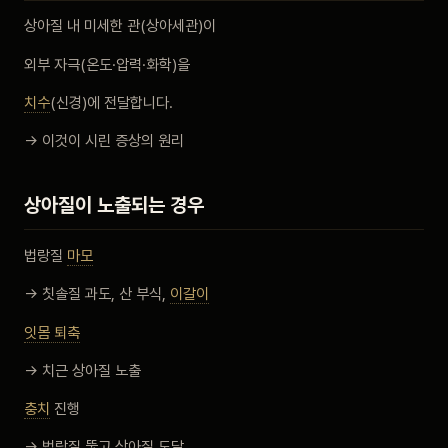
상아질 내 미세한 관(상아세관)이
외부 자극(온도·압력·화학)을
치수
(신경)에 전달합니다.
→ 이것이 시린 증상의 원리
상아질이 노출되는 경우
법랑질
마모
→ 칫솔질 과도, 산 부식,
이갈이
잇몸 퇴축
→ 치근 상아질 노출
충치
진행
→ 법랑질 뚫고 상아질 도달