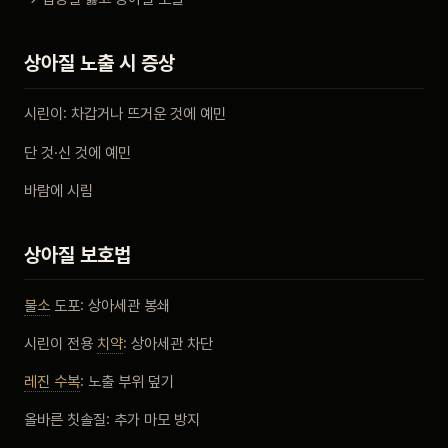
상아질 노출 시 증상
시린이: 차갑거나 뜨거운 것에 예민
단 것·신 것에 예민
바람에 시림
상아질 보호법
불소
도포: 상아세관 봉쇄
시린이 전용
치약
: 상아세관 차단
레진 수복
: 노출 부위 덮기
올바른 칫솔질: 추가 마모 방지