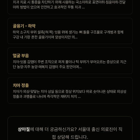
치과 치료 시 통증을 차단하기 위해 사용하는 국소마취로 표면마취·침윤마취·전달
마취 방법이 있으며 안전하고 효과적인 무통 치과 …
골융기 - 하악
하악 소구치 부위 설측(혀 쪽) 잇몸 위에 생기는 뼈 돌출 구조물로 구개범과 함께
구강 내 가장 흔한 골융기이며 양성이지만 의…
얼굴 부음
치아·잇몸 감염이 주변 조직으로 퍼져 볼이나 턱 부위가 부어오르는 증상으로 치근
단 농양·치주 농양·매복치 감염이 주요 원인이며…
치아 정출
치아가 외상·맞닿는 치아 상실 등으로 정상 위치보다 위로 솟아나온 상태로 외상성
정출과 과맹출로 나뉘며 즉각적인 재위치 처치 …
상아질
에 대해 더 궁금하신가요? 서울대 출신 의료진이 직
접 상담해 드립니다.