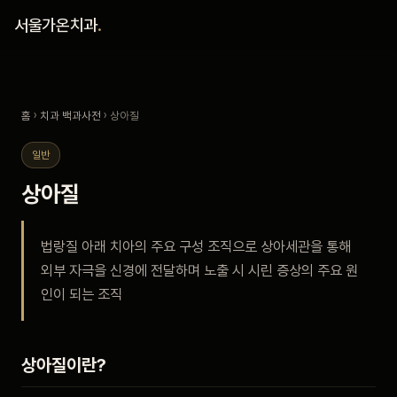
홈
서울가온치과
.
진료 철학
홈
›
치과 백과사전
› 상아질
진료 안내
일반
커뮤니티
상아질
의료진
법랑질 아래 치아의 주요 구성 조직으로 상아세관을 통해
외부 자극을 신경에 전달하며 노출 시 시린 증상의 주요 원
안내
인이 되는 조직
예약 안내
상아질이란?
블로그