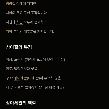
법랑질
아래에 위치한
비포 애프터
치아의 주요 구성 조직입니다.
공지사항
치관과
치근
모두에 존재하며
치아
부피의 대부분을 차지합니다.
치과 백과사전
상아질의 특징
자주 묻는 질문
색상: 노란빛 (치아가 노랗게 보이는 이유)
회원가입 / 로그인
경도: 법랑질보다 낮음
구조:
상아세관
(미세 관)이 무수히 많음
재생: 제한적 (2차·3차 상아질 형성 가능)
상아세관의 역할