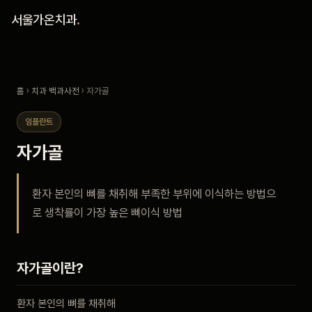
홈
서울가온치과
.
진료 철학
홈
›
치과 백과사전
› 자가골
진료 안내
임플란트
커뮤니티
자가골
의료진
환자 본인의 뼈를 채취해 부족한 부위에 이식하는 방법으
로 생착률이 가장 높은 뼈이식 방법
안내
예약 안내
자가골이란?
블로그
환자 본인의 뼈를 채취해