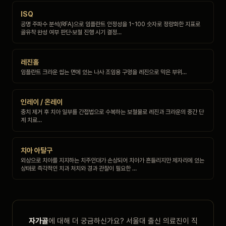
ISQ
공명 주파수 분석(RFA)으로 임플란트 안정성을 1~100 숫자로 정량화한 지표로
골유착 완성 여부 판단·보철 진행 시기 결정…
레진홀
임플란트 크라운 씹는 면에 있는 나사 조임용 구멍을 레진으로 막은 부위…
인레이 / 온레이
충치 제거 후 치아 일부를 간접법으로 수복하는 보철물로 레진과 크라운의 중간 단
계 치료…
치아 아탈구
외상으로 치아를 지지하는 치주인대가 손상되어 치아가 흔들리지만 제자리에 있는
상태로 즉각적인 치과 처치와 경과 관찰이 필요한 …
자가골
에 대해 더 궁금하신가요? 서울대 출신 의료진이 직