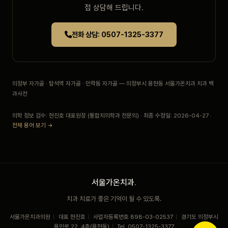
접 상담해 드립니다.
전화 상담: 0507-1325-3377
의정부 자가골 · 탑석역 자가골 · 민락동 자가골 — 의정부시 용현동 서울가온치과 치과 백
과사전
의학 정보 검수: 현진호 대표원장 (통합치의학과 전문의) · 최종 수정일: 2026-04-27 ·
전체 용어 보기 →
서울가온치과
.
치과 치료가 좋은 기억이 될 수 있도록.
서울가온치과의원
|
대표 현진호
|
사업자등록번호 898-03-02537
|
경기도 의정부시
용민로 22, 4층(용현동)
|
Tel. 0507-1325-3377