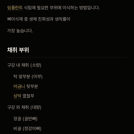
비포 애프터
임플란트
식립에 필요한 부위에 이식하는 방법입니다.
뼈이식재 중 생체 친화성과 생착률이
공지사항
가장 높습니다.
치과 백과사전
채취 부위
자주 묻는 질문
구강 내 채취 (소량)
회원가입 / 로그인
턱 앞부분 (이부)
어금니
뒷부분
상악
결절부
구강 외 채취 (대량)
장골 (골반뼈)
비골 (정강이뼈)