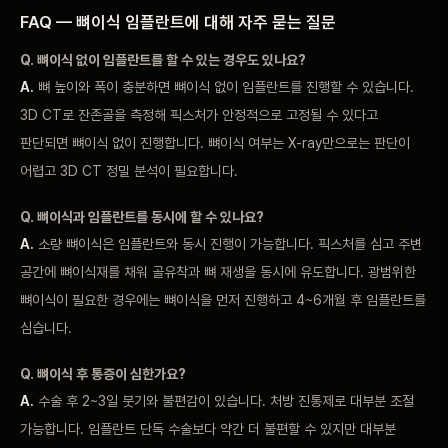
FAQ — 뼈이식 임플란트에 대해 자주 묻는 질문
Q. 뼈이식 없이 임플란트를 할 수 있는 경우도 있나요?
A.
뼈 높이와 폭이 충분하면 뼈이식 없이 임플란트를 진행할 수 있습니다.
3D CT로 잔존골을 측정해 픽스처가 안정적으로 고정될 수 있다고
판단되면 뼈이식 없이 진행합니다. 뼈이식 여부는 X-ray만으로는 판단이
어렵고 3D CT 정밀 분석이 필요합니다.
Q. 뼈이식과 임플란트를 동시에 할 수 있나요?
A.
소량 뼈이식은 임플란트와 동시 진행이 가능합니다. 픽스처를 심고 주변
공간에 뼈이식재를 채워 골유착과 뼈 재생을 동시에 유도합니다. 광범위한
뼈이식이 필요한 경우에는 뼈이식을 먼저 진행하고 4~6개월 후 임플란트를
심습니다.
Q. 뼈이식 후 통증이 심한가요?
A.
수술 후 2~3일 붓기와 불편감이 있습니다. 처방 진통제로 대부분 조절
가능합니다. 임플란트 단독 수술보다 약간 더 불편할 수 있지만 대부분