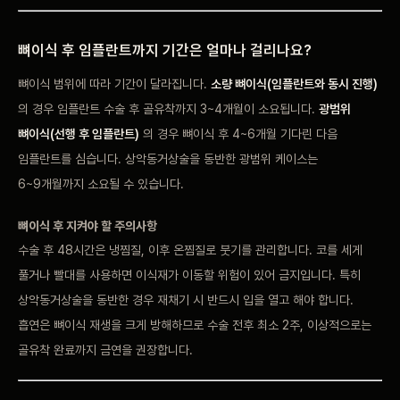
뼈이식 후 임플란트까지 기간은 얼마나 걸리나요?
뼈이식 범위에 따라 기간이 달라집니다.
소량 뼈이식(임플란트와 동시 진행)
의 경우 임플란트 수술 후 골유착까지 3~4개월이 소요됩니다.
광범위
뼈이식(선행 후 임플란트)
의 경우 뼈이식 후 4~6개월 기다린 다음
임플란트를 심습니다. 상악동거상술을 동반한 광범위 케이스는
6~9개월까지 소요될 수 있습니다.
뼈이식 후 지켜야 할 주의사항
수술 후 48시간은 냉찜질, 이후 온찜질로 붓기를 관리합니다. 코를 세게
풀거나 빨대를 사용하면 이식재가 이동할 위험이 있어 금지입니다. 특히
상악동거상술을 동반한 경우 재채기 시 반드시 입을 열고 해야 합니다.
흡연은 뼈이식 재생을 크게 방해하므로 수술 전후 최소 2주, 이상적으로는
골유착 완료까지 금연을 권장합니다.