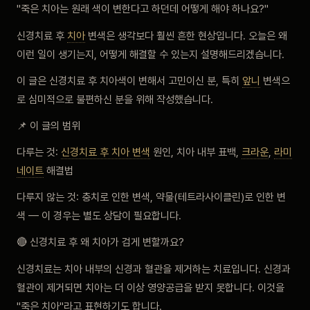
"죽은 치아는 원래 색이 변한다고 하던데 어떻게 해야 하나요?"
신경치료 후
치아
변색은 생각보다 훨씬 흔한 현상입니다. 오늘은 왜
이런 일이 생기는지, 어떻게 해결할 수 있는지 설명해드리겠습니다.
이 글은 신경치료 후 치아색이 변해서 고민이신 분, 특히
앞니
변색으
로 심미적으로 불편하신 분을 위해 작성했습니다.
📌 이 글의 범위
다루는 것:
신경치료 후 치아 변색
원인, 치아 내부 표백,
크라운
,
라미
네이트
해결법
다루지 않는 것: 충치로 인한 변색, 약물(테트라사이클린)로 인한 변
색 — 이 경우는 별도 상담이 필요합니다.
🔴 신경치료 후 왜 치아가 검게 변할까요?
신경치료는 치아 내부의 신경과 혈관을 제거하는 치료입니다. 신경과
혈관이 제거되면 치아는 더 이상 영양공급을 받지 못합니다. 이것을
"죽은 치아"라고 표현하기도 합니다.