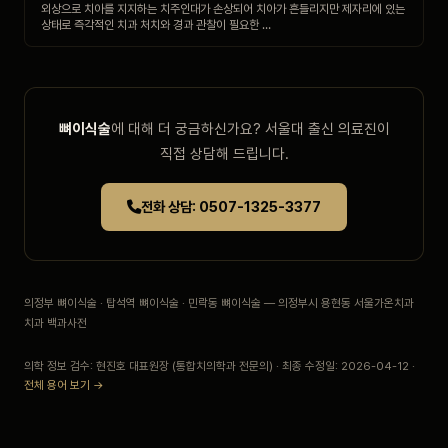
외상으로 치아를 지지하는 치주인대가 손상되어 치아가 흔들리지만 제자리에 있는
상태로 즉각적인 치과 처치와 경과 관찰이 필요한 …
뼈이식술
에 대해 더 궁금하신가요? 서울대 출신 의료진이
직접 상담해 드립니다.
전화 상담: 0507-1325-3377
의정부 뼈이식술 · 탑석역 뼈이식술 · 민락동 뼈이식술 — 의정부시 용현동 서울가온치과
치과 백과사전
의학 정보 검수: 현진호 대표원장 (통합치의학과 전문의) · 최종 수정일: 2026-04-12 ·
전체 용어 보기 →