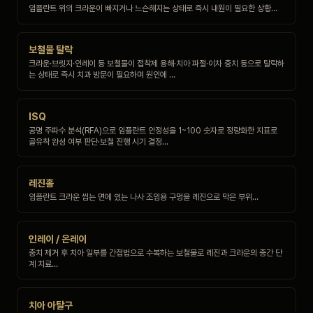
임플란트 위의 크라운이 빠지거나 느슨해지는 상태로 즉시 내원이 필요한 상황…
보철물 탈락
크라운·브릿지·인레이 등 보철물이 접착제 용해·치아 파절·이차 충치 등으로 탈락하
는 상태로 즉시 치과 방문이 필요하며 원인에 …
ISQ
공명 주파수 분석(RFA)으로 임플란트 안정성을 1~100 숫자로 정량화한 지표로
골유착 완성 여부 판단·보철 진행 시기 결정…
레진홀
임플란트 크라운 씹는 면에 있는 나사 조임용 구멍을 레진으로 막은 부위…
인레이 / 온레이
충치 제거 후 치아 일부를 간접법으로 수복하는 보철물로 레진과 크라운의 중간 단
계 치료…
치아 아탈구