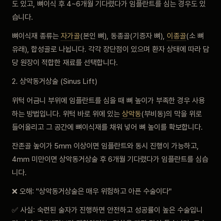
도 있고, 뼈이식 후 4~6개월 기다렸다가 임플란트를 심는 경우도 있
습니다.
뼈이식재 종류는
자가골
(본인 뼈), 동종골(기증자 뼈),
이종골
(소 뼈
유래), 합성골로 나뉩니다. 각각 장단점이 있으며 환자 상태에 따라 담
당 원장이 적합한 재료를 선택합니다.
2. 상악동거상술 (Sinus Lift)
위턱 어금니 부위에 임플란트를 심을 때 뼈 높이가 부족한 경우 사용
하는 방법입니다. 위턱 바로 위에 있는
상악동
(부비동)의 막을 위로
들어올리고 그 공간에 뼈이식재를 채워 넣어 뼈 높이를 확보합니다.
잔존골 높이가 5mm 이상이면 임플란트와 동시 진행이 가능하고,
4mm 미만이면 상악동거상술 후 6개월 기다렸다가 임플란트를 심습
니다.
❌ 오해: "상악동거상술은 매우 위험하고 아픈 수술이다"
✅ 사실: 숙련된 술자가 진행하면 안전하고 성공률이 높은 수술입니