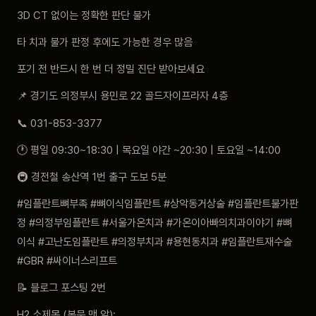
3D CT 없이는 정확한 판단 불가
타 치과 불가 판정 후에도 가능한 경우 많음
포기 전 반드시 한 번 더 정밀 진단 받아보세요
📌 경기도 의정부시 용민로 22 골드자이프라자 4층
📞 031-853-3377
🕐 평일 09:30~18:30 | 목요일 야간 ~20:30 | 토요일 ~14:00
🚇 경전철 송산역 1번 출구 도보 5분
#임플란트뼈부족 #뼈이식임플란트 #상악동거상술 #임플란트불가판
정 #의정부임플란트 #서울가온치과 #가온이아빠의치과이야기 #뼈
이식 #고난도임플란트 #의정부치과 #용현동치과 #임플란트재수술
#GBR #싸이너스리프트
📝 블로그 포스팅 2번
H2 소제목 (본문 맨 앞):