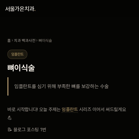
홈
서울가온치과
.
진료 철학
홈
›
치과 백과사전
› 뼈이식술
진료 안내
임플란트
커뮤니티
뼈이식술
의료진
임플란트를 심기 위해 부족한 뼈를 보강하는 수술
안내
바로 시작합니다! 오늘 주제는
임플란트
시리즈 이어서 써드릴게요
예약 안내
💪
블로그
📝 블로그 포스팅 1번