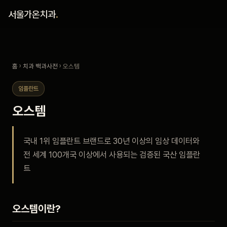
홈
서울가온치과
.
진료 철학
홈
›
치과 백과사전
› 오스템
진료 안내
임플란트
커뮤니티
오스템
의료진
국내 1위 임플란트 브랜드로 30년 이상의 임상 데이터와
전 세계 100개국 이상에서 사용되는 검증된 국산 임플란
안내
트
예약 안내
오스템이란?
블로그