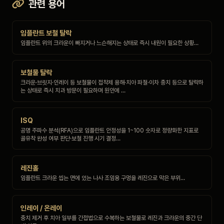
관련 용어
임플란트 보철 탈락
임플란트 위의 크라운이 빠지거나 느슨해지는 상태로 즉시 내원이 필요한 상황…
보철물 탈락
크라운·브릿지·인레이 등 보철물이 접착제 용해·치아 파절·이차 충치 등으로 탈락하
는 상태로 즉시 치과 방문이 필요하며 원인에 …
ISQ
공명 주파수 분석(RFA)으로 임플란트 안정성을 1~100 숫자로 정량화한 지표로
골유착 완성 여부 판단·보철 진행 시기 결정…
레진홀
임플란트 크라운 씹는 면에 있는 나사 조임용 구멍을 레진으로 막은 부위…
인레이 / 온레이
충치 제거 후 치아 일부를 간접법으로 수복하는 보철물로 레진과 크라운의 중간 단