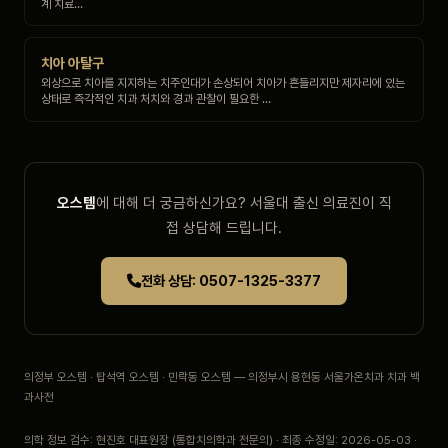
계 치료…
치아 아탈구
외상으로 치아를 지지하는 치주인대가 손상되어 치아가 흔들리지만 제자리에 있는
상태로 즉각적인 치과 처치와 경과 관찰이 필요한 …
오스템
에 대해 더 궁금하신가요? 서울대 출신 의료진이 직
접 상담해 드립니다.
전화 상담: 0507-1325-3377
의정부 오스템 · 탑석역 오스템 · 민락동 오스템 — 의정부시 용현동 서울가온치과 치과 백
과사전
의학 정보 검수: 현진호 대표원장 (통합치의학과 전문의) · 최종 수정일: 2026-05-03 ·