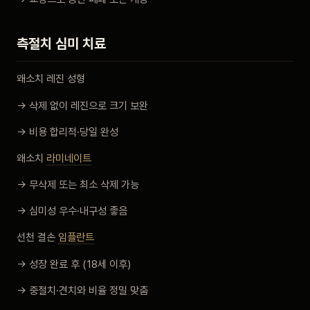
측절치 심미 치료
왜소치 레진 성형
→ 삭제 없이 레진으로 크기 보완
→ 비용 합리적·당일 완성
왜소치
라미네이트
→ 무삭제 또는 최소 삭제 가능
→ 심미성 우수·내구성 좋음
선천 결손
임플란트
→ 성장 완료 후 (18세 이후)
→ 중절치·견치와 비율 정밀 맞춤