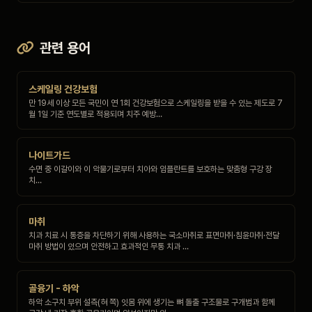
관련 용어
스케일링 건강보험
만 19세 이상 모든 국민이 연 1회 건강보험으로 스케일링을 받을 수 있는 제도로 7
월 1일 기준 연도별로 적용되며 치주 예방…
나이트가드
수면 중 이갈이와 이 악물기로부터 치아와 임플란트를 보호하는 맞춤형 구강 장
치…
마취
치과 치료 시 통증을 차단하기 위해 사용하는 국소마취로 표면마취·침윤마취·전달
마취 방법이 있으며 안전하고 효과적인 무통 치과 …
골융기 - 하악
하악 소구치 부위 설측(혀 쪽) 잇몸 위에 생기는 뼈 돌출 구조물로 구개범과 함께