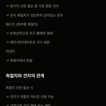
→
영구치
선천 결손 중 가장 흔한
치아
→
유치
측절치가 성인까지 남아있는 경우
왜소치
(원추형 측절치)
→ 비정상적으로 작고 뾰족한 형태
→ 레진·라미네이트로 크기 보완
치내치
→ 측절치에서 빈발
측절치와 견치의 관계
측절치 선천 결손 시
→ 견치가 측절치 자리로 이동 가능
→ 교정으로 공간 폐쇄 또는 개방