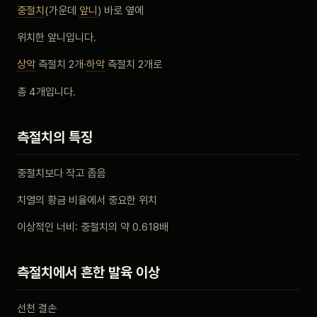
중절치
(가운데
앞니
) 바로 옆에
비포 애프터
위치한 앞니입니다.
공지사항
상악
측절치 2개·
하악
측절치 2개로
총 4개입니다.
치과 백과사전
측절치의 특징
자주 묻는 질문
중절치보다 작고 좁음
회원가입 / 로그인
치열의 황금 비율에서 중요한 위치
이상적인 너비: 중절치의 약 0.618배
측절치에서 흔한 발육 이상
선천 결손