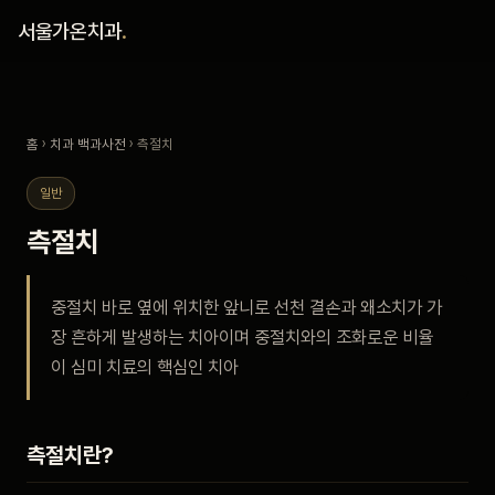
홈
서울가온치과
.
진료 철학
홈
›
치과 백과사전
› 측절치
진료 안내
일반
커뮤니티
측절치
의료진
중절치 바로 옆에 위치한 앞니로 선천 결손과 왜소치가 가
장 흔하게 발생하는 치아이며 중절치와의 조화로운 비율
안내
이 심미 치료의 핵심인 치아
예약 안내
측절치란?
블로그