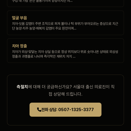
구강 내 가장 흔한 골융기이며 양성이지만 의…
얼굴 부음
치아·잇몸 감염이 주변 조직으로 퍼져 볼이나 턱 부위가 부어오르는 증상으로 치근
단 농양·치주 농양·매복치 감염이 주요 원인이며…
치아 정출
치아가 외상·맞닿는 치아 상실 등으로 정상 위치보다 위로 솟아나온 상태로 외상성
정출과 과맹출로 나뉘며 즉각적인 재위치 처치 …
측절치
에 대해 더 궁금하신가요? 서울대 출신 의료진이 직
접 상담해 드립니다.
전화 상담: 0507-1325-3377