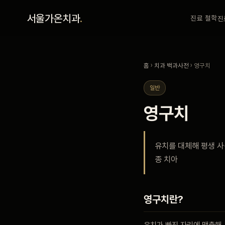
홈
서울가온치과
.
진료 철학
진
진료 철학
홈
›
치과 백과사전
› 영구치
진료 안내
일반
영구치
커뮤니티
유치를 대체해 평생 사
의료진
종 치아
안내
영구치란?
예약 안내
유치가 빠진 자리에 맹출해