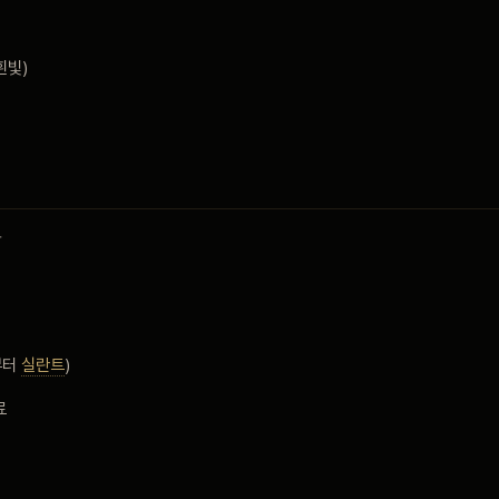
흰빛)
가
부터
실란트
)
료