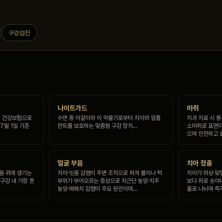
구강검진
나이트가드
마취
1회 건강보험으로
수면 중 이갈이와 이 악물기로부터 치아와 임플
치과 치료 시 
7월 1일 기준
란트를 보호하는 맞춤형 구강 장치…
소마취로 표면마
으며 안전하고 
얼굴 부음
치아 정출
잇몸 위에 생기는
치아·잇몸 감염이 주변 조직으로 퍼져 볼이나 턱
치아가 외상·맞
구강 내 가장 흔
부위가 부어오르는 증상으로 치근단 농양·치주
보다 위로 솟아
농양·매복치 감염이 주요 원인이며…
출로 나뉘며 즉