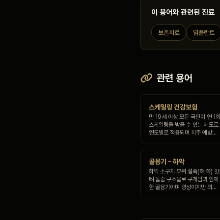
이 용어와 관련된 진료
보존치료
임플란트
관련 용어
스케일링 건강보험
만 19세 이상 모든 국민이 연 
스케일링을 받을 수 있는 제도로 
연도별로 적용되며 치주 예방…
골융기 - 하악
하악 소구치 부위 설측(혀 쪽) 
뼈 돌출 구조물로 구개범과 함께 
한 골융기이며 양성이지만 의…