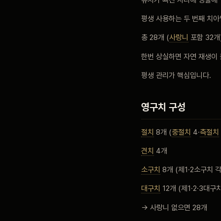
평생 사용하는 두 번째 치아
블로그
총 28개 (
사랑니
포함 32개
한번 상실하면 자연 재생이
비포 애프터
평생 관리가 핵심입니다.
공지사항
영구치 구성
치과 백과사전
절치
8개 (
중절치
4·
측절치
견치
4개
자주 묻는 질문
소구치
8개 (제1·2소구치 각
대구치
12개 (제1·2·3대구치
회원가입 / 로그인
→ 사랑니 없으면 28개