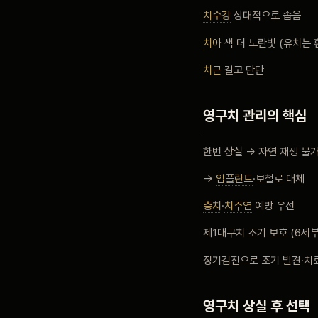
치수강
상대적으로 좁음
치아
색 더 노란빛 (유치는 
치근
길고 단단
영구치 관리의 핵심
한번 상실 → 자연 재생 불
→
임플란트
·보철로 대체
충치
·
치주염
예방 우선
제1대구치 조기 보호 (6세
정기검진으로 조기 발견·치
영구치 상실 후 선택