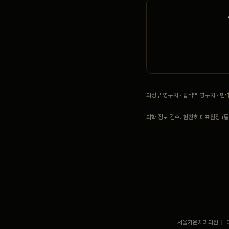
의정부 영구치 · 탑석역 영구치 · 
의학 정보 검수: 현진호 대표원장 (통합
서울가온치과의원
|