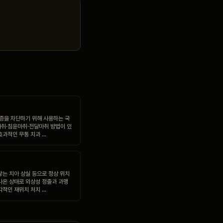
통증을 차단하기 위해 사용하는 국
취·침윤마취·전달마취 방법이 있
효과적인 무통 치과 …
닿는 치아 상실 등으로 정상 위치
나온 상태로 외상성 정출과 과맹
각적인 재위치 처치 …