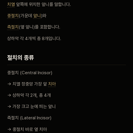
치열
앞쪽에 위치한 앞니를 말합니다.
비포 애프터
중절치
(가운데
앞니
)와
공지사항
측절치
(옆 앞니)를 포함합니다.
상하악 각 4개씩 총 8개입니다.
치과 백과사전
절치의 종류
자주 묻는 질문
중절치 (Central Incisor)
회원가입 / 로그인
→ 치열 정중앙 가장 앞
치아
→ 상하악 각 2개, 총 4개
→ 가장 크고 눈에 띄는 앞니
측절치 (Lateral Incisor)
→ 중절치 바로 옆 치아