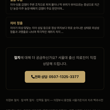
치아·잇몸 감염이 주변 조직으로 퍼져 볼이나 턱 부위가 부어오르는 증상으로 치근
단 농양·치주 농양·매복치 감염이 주요 원인이며…
치아 정출
치아가 외상·맞닿는 치아 상실 등으로 정상 위치보다 위로 솟아나온 상태로 외상성
정출과 과맹출로 나뉘며 즉각적인 재위치 처치 …
절치
에 대해 더 궁금하신가요? 서울대 출신 의료진이 직접
상담해 드립니다.
전화 상담: 0507-1325-3377
의정부 절치 · 탑석역 절치 · 민락동 절치 — 의정부시 용현동 서울가온치과 치과 백과사전