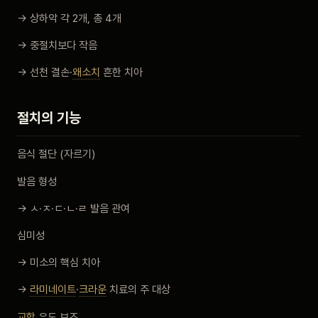
→ 상하악 각 2개, 총 4개
→ 중절치보다 작음
→ 선천 결손·
왜소치
흔한 치아
절치의 기능
음식 절단 (자르기)
발음 형성
→ ㅅ·ㅈ·ㄷ·ㄴ·ㄹ 발음 관여
심미성
→ 미소의 핵심 치아
→
라미네이트
·
크라운
치료의 주 대상
교합
유도 보조