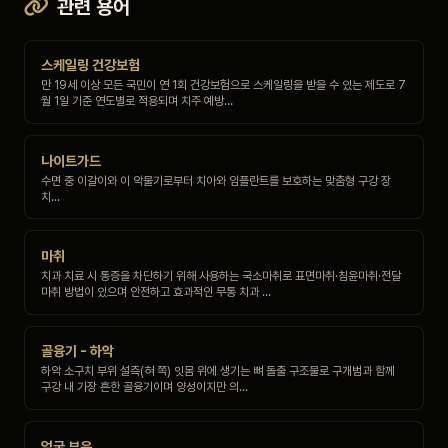
관련 용어
스케일링 건강보험
만 19세 이상 모든 국민이 연 1회 건강보험으로 스케일링을 받을 수 있는 제도로 7
월 1일 기준 연도별로 적용되며 치주 예방…
나이트가드
수면 중 이갈이와 이 악물기로부터 치아와 임플란트를 보호하는 맞춤형 구강 장
치…
마취
치과 치료 시 통증을 차단하기 위해 사용하는 국소마취로 표면마취·침윤마취·전달
마취 방법이 있으며 안전하고 효과적인 무통 치과 …
골융기 - 하악
하악 소구치 부위 설측(혀 쪽) 잇몸 위에 생기는 뼈 돌출 구조물로 구개범과 함께
구강 내 가장 흔한 골융기이며 양성이지만 의…
얼굴 부음