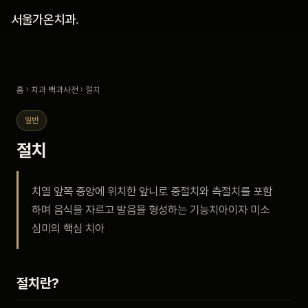
홈
서울가온치과
.
진료 철학
홈
›
치과 백과사전
› 절치
진료 안내
일반
커뮤니티
절치
의료진
치열 앞쪽 중앙에 위치한 앞니로 중절치와 측절치를 포함
하며 음식을 자르고 발음을 형성하는 기능치아이자 미소
안내
심미의 핵심 치아
예약 안내
절치란?
블로그