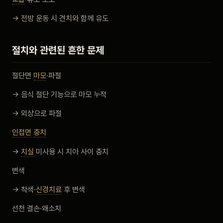
→ 전방 운동 시 견치와 함께 유도
절치와 관련된 흔한 문제
절단면
마모
·파절
→ 음식 절단 기능으로 마모 누적
→ 외상으로 파절
인접면
충치
→
치실
미사용 시 치아 사이 충치
변색
→ 착색·
신경치료
후 변색
선천 결손·왜소치