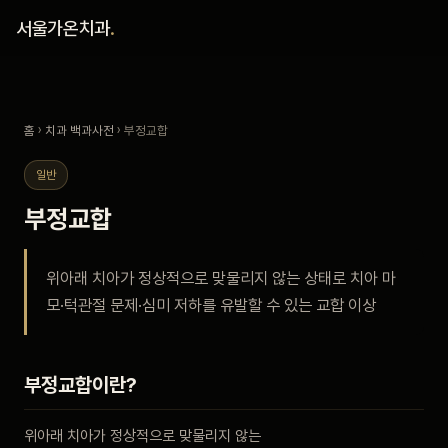
홈
서울가온치과
.
진료 철학
홈
›
치과 백과사전
› 부정교합
진료 안내
일반
커뮤니티
부정교합
의료진
위아래 치아가 정상적으로 맞물리지 않는 상태로 치아 마
모·턱관절 문제·심미 저하를 유발할 수 있는 교합 이상
안내
예약 안내
부정교합이란?
블로그
위아래 치아가 정상적으로 맞물리지 않는