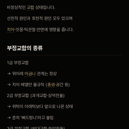
비포 애프터
비정상적인
교합
상태입니다.
선천적 원인과 후천적 원인 모두 있으며
공지사항
치아
·잇몸·턱관절·안면에 영향을 줍니다.
치과 백과사전
부정교합의 종류
자주 묻는 질문
1급 부정교합
회원가입 / 로그인
→ 위아래
어금니
관계는 정상
→ 치아 배열만 불규칙 (
총생
·공간 등)
2급 부정교합 (과개교합·상악전돌)
→ 위턱이 아래턱보다 앞으로 나온 상태
→ 흔히 '뻐드렁니'라고 불림
3급 부정교합 (반대교합·하악전돌)