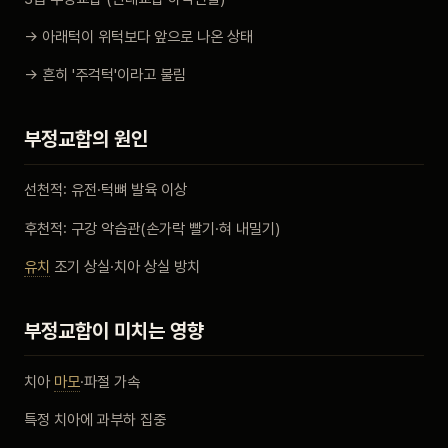
→ 아래턱이 위턱보다 앞으로 나온 상태
→ 흔히 '주걱턱'이라고 불림
부정교합의 원인
선천적: 유전·턱뼈 발육 이상
후천적: 구강 악습관(손가락 빨기·혀 내밀기)
유치
조기 상실·치아 상실 방치
부정교합이 미치는 영향
치아
마모
·파절 가속
특정 치아에 과부하 집중