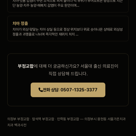
치아·잇몸 감염이 주변 조직으로 퍼져 볼이나 턱 부위가 부어오르는 증상으로 치근
단 농양·치주 농양·매복치 감염이 주요 원인이며…
치아 정출
치아가 외상·맞닿는 치아 상실 등으로 정상 위치보다 위로 솟아나온 상태로 외상성
정출과 과맹출로 나뉘며 즉각적인 재위치 처치 …
부정교합
에 대해 더 궁금하신가요? 서울대 출신 의료진이
직접 상담해 드립니다.
전화 상담: 0507-1325-3377
의정부 부정교합 · 탑석역 부정교합 · 민락동 부정교합 — 의정부시 용현동 서울가온치과
치과 백과사전