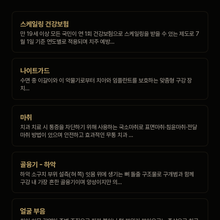
스케일링 건강보험
만 19세 이상 모든 국민이 연 1회 건강보험으로 스케일링을 받을 수 있는 제도로 7
월 1일 기준 연도별로 적용되며 치주 예방…
나이트가드
수면 중 이갈이와 이 악물기로부터 치아와 임플란트를 보호하는 맞춤형 구강 장
치…
마취
치과 치료 시 통증을 차단하기 위해 사용하는 국소마취로 표면마취·침윤마취·전달
마취 방법이 있으며 안전하고 효과적인 무통 치과 …
골융기 - 하악
하악 소구치 부위 설측(혀 쪽) 잇몸 위에 생기는 뼈 돌출 구조물로 구개범과 함께
구강 내 가장 흔한 골융기이며 양성이지만 의…
얼굴 부음