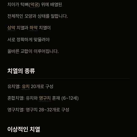
치아가 턱뼈(
악궁
) 위에 배열된
비포 애프터
전체적인 모양과 상태를 말합니다.
공지사항
상악
치열과
하악
치열이
서로 정확하게 맞물려야
치과 백과사전
올바른 교합이 이루어집니다.
자주 묻는 질문
치열의 종류
회원가입 / 로그인
유치열:
유치
20개로 구성
혼합치열: 유치와
영구치
혼재 (6~12세)
영구치열: 영구치 28~32개로 구성
이상적인 치열