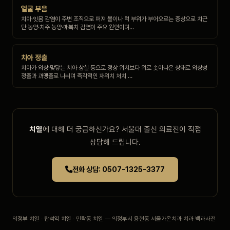
얼굴 부음
치아·잇몸 감염이 주변 조직으로 퍼져 볼이나 턱 부위가 부어오르는 증상으로 치근
단 농양·치주 농양·매복치 감염이 주요 원인이며…
치아 정출
치아가 외상·맞닿는 치아 상실 등으로 정상 위치보다 위로 솟아나온 상태로 외상성
정출과 과맹출로 나뉘며 즉각적인 재위치 처치 …
치열
에 대해 더 궁금하신가요? 서울대 출신 의료진이 직접
상담해 드립니다.
전화 상담: 0507-1325-3377
의정부 치열 · 탑석역 치열 · 민락동 치열 — 의정부시 용현동 서울가온치과 치과 백과사전