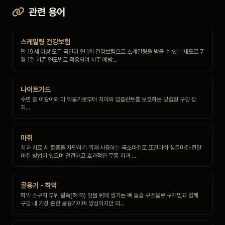
관련 용어
스케일링 건강보험
만 19세 이상 모든 국민이 연 1회 건강보험으로 스케일링을 받을 수 있는 제도로 7
월 1일 기준 연도별로 적용되며 치주 예방…
나이트가드
수면 중 이갈이와 이 악물기로부터 치아와 임플란트를 보호하는 맞춤형 구강 장
치…
마취
치과 치료 시 통증을 차단하기 위해 사용하는 국소마취로 표면마취·침윤마취·전달
마취 방법이 있으며 안전하고 효과적인 무통 치과 …
골융기 - 하악
하악 소구치 부위 설측(혀 쪽) 잇몸 위에 생기는 뼈 돌출 구조물로 구개범과 함께
구강 내 가장 흔한 골융기이며 양성이지만 의…