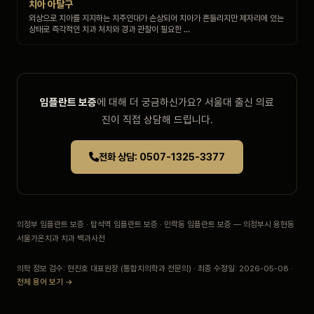
치아 아탈구
외상으로 치아를 지지하는 치주인대가 손상되어 치아가 흔들리지만 제자리에 있는
상태로 즉각적인 치과 처치와 경과 관찰이 필요한 …
임플란트 보증
에 대해 더 궁금하신가요? 서울대 출신 의료
진이 직접 상담해 드립니다.
전화 상담: 0507-1325-3377
의정부 임플란트 보증 · 탑석역 임플란트 보증 · 민락동 임플란트 보증 — 의정부시 용현동
서울가온치과 치과 백과사전
의학 정보 검수: 현진호 대표원장 (통합치의학과 전문의) · 최종 수정일: 2026-05-08 ·
전체 용어 보기 →