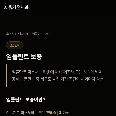
홈
서울가온치과
.
진료 철학
홈
›
치과 백과사전
› 임플란트 보증
진료 안내
임플란트
커뮤니티
임플란트 보증
의료진
임플란트 픽스처·크라운에 대해 제조사 또는 치과에서 제
공하는 품질 보증 제도로 범위·기간·조건이 치과마다 다름
안내
예약 안내
임플란트 보증이란?
블로그
임플란트
픽스처와 보철물(
크라운
)에 대해