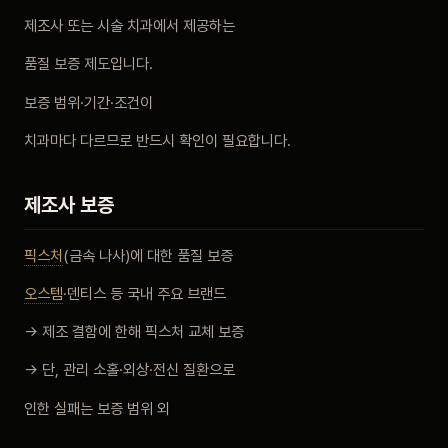
비포 애프터
제조사 또는 시술 치과에서 제공하는
품질 보증 제도입니다.
공지사항
보증 범위·기간·조건이
치과 백과사전
치과마다 다르므로 반드시 확인이 필요합니다.
자주 묻는 질문
제조사 보증
회원가입 / 로그인
픽스처
(금속 나사)에 대한 품질 보증
오스템
·덴티스 등 국내 주요 브랜드
→ 제조 결함에 한해 픽스처 교체 보증
→ 단, 관리 소홀·외상·전신 질환으로
인한 실패는 보증 범위 외