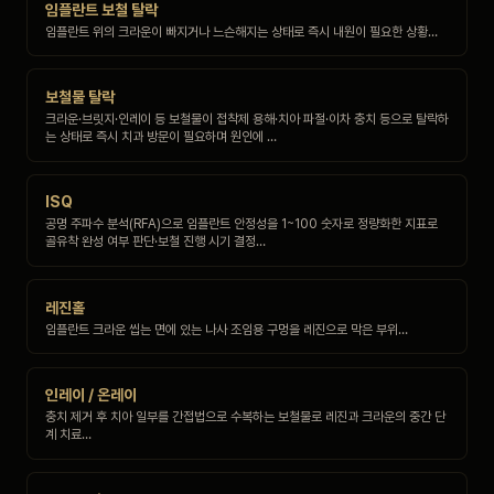
임플란트 보철 탈락
임플란트 위의 크라운이 빠지거나 느슨해지는 상태로 즉시 내원이 필요한 상황…
보철물 탈락
크라운·브릿지·인레이 등 보철물이 접착제 용해·치아 파절·이차 충치 등으로 탈락하
는 상태로 즉시 치과 방문이 필요하며 원인에 …
ISQ
공명 주파수 분석(RFA)으로 임플란트 안정성을 1~100 숫자로 정량화한 지표로
골유착 완성 여부 판단·보철 진행 시기 결정…
레진홀
임플란트 크라운 씹는 면에 있는 나사 조임용 구멍을 레진으로 막은 부위…
인레이 / 온레이
충치 제거 후 치아 일부를 간접법으로 수복하는 보철물로 레진과 크라운의 중간 단
계 치료…