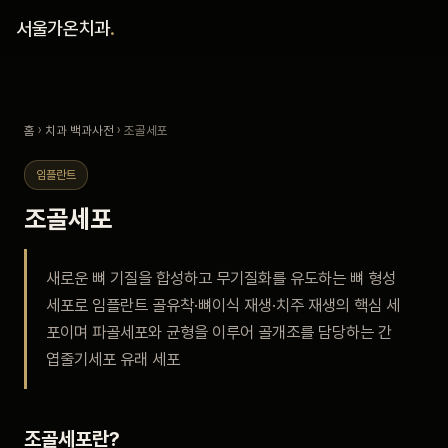
홈
서울가온치과
.
진료 철학
홈
›
치과 백과사전
› 조골세포
진료 안내
임플란트
커뮤니티
조골세포
의료진
새로운 뼈 기질을 합성하고 무기질화를 유도하는 뼈 형성
세포로 임플란트 골유착·뼈이식 재생·치주 재생의 핵심 세
안내
포이며 파골세포와 균형을 이루어 골개조를 담당하는 간
엽줄기세포 유래 세포
예약 안내
블로그
조골세포란?