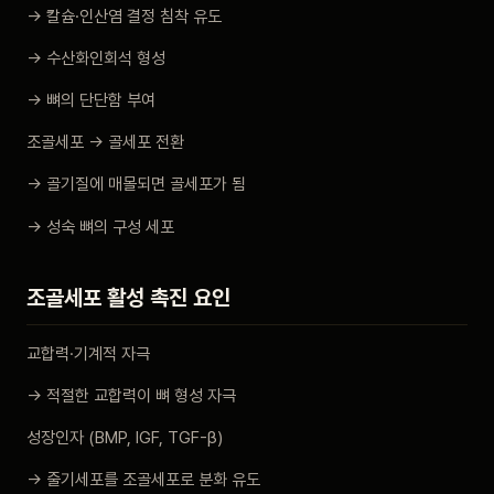
→ 칼슘·인산염 결정 침착 유도
→ 수산화인회석 형성
→ 뼈의 단단함 부여
조골세포 → 골세포 전환
→ 골기질에 매몰되면 골세포가 됨
→ 성숙 뼈의 구성 세포
조골세포 활성 촉진 요인
교합력·기계적 자극
→ 적절한 교합력이 뼈 형성 자극
성장인자 (BMP, IGF, TGF-β)
→ 줄기세포를 조골세포로 분화 유도