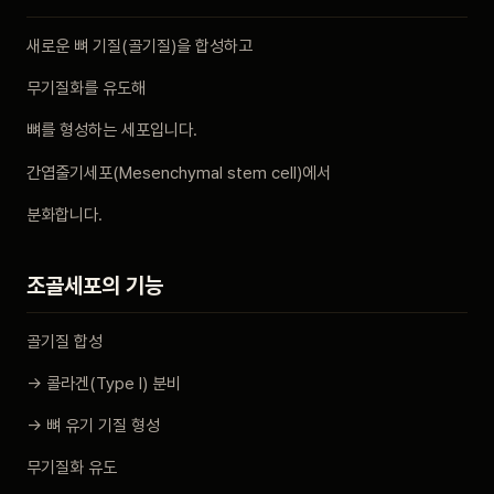
비포 애프터
새로운 뼈 기질(골기질)을 합성하고
무기질화를 유도해
공지사항
뼈를 형성하는 세포입니다.
치과 백과사전
간엽줄기세포(Mesenchymal stem cell)에서
자주 묻는 질문
분화합니다.
회원가입 / 로그인
조골세포의 기능
골기질 합성
→ 콜라겐(Type I) 분비
→ 뼈 유기 기질 형성
무기질화 유도