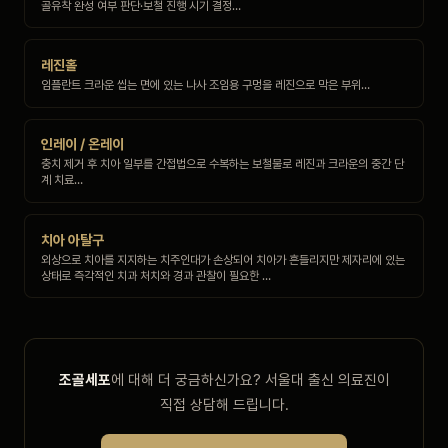
골유착 완성 여부 판단·보철 진행 시기 결정…
레진홀
임플란트 크라운 씹는 면에 있는 나사 조임용 구멍을 레진으로 막은 부위…
인레이 / 온레이
충치 제거 후 치아 일부를 간접법으로 수복하는 보철물로 레진과 크라운의 중간 단
계 치료…
치아 아탈구
외상으로 치아를 지지하는 치주인대가 손상되어 치아가 흔들리지만 제자리에 있는
상태로 즉각적인 치과 처치와 경과 관찰이 필요한 …
조골세포
에 대해 더 궁금하신가요? 서울대 출신 의료진이
직접 상담해 드립니다.