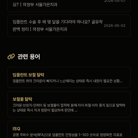
2026-05-07
요? | 의정부 서울가온치과
임플란트 수술 후 왜 몇 달을 기다려야 하나요? 골유착
2026-05-02
완벽 정리 | 의정부 서울가온치과
관련 용어
임플란트 보철 탈락
임플란트 위의 크라운이 빠지거나 느슨해지는 상태로 즉시 내원이 필요한 상황…
보철물 탈락
크라운·브릿지·인레이 등 보철물이 접착제 용해·치아 파절·이차 충치 등으로 탈락하
는 상태로 즉시 치과 방문이 필요하며 원인에 …
ISQ
공명 주파수 분석(RFA)으로 임플란트 안정성을 1~100 숫자로 정량화한 지표로