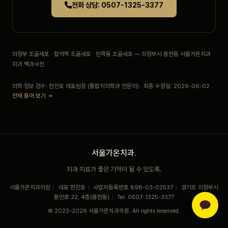
전화 상담: 0507-1325-3377
의정부 조골세포 · 탑석역 조골세포 · 민락동 조골세포 — 의정부시 용현동 서울가온치과
치과 백과사전
의학 정보 검수: 현진호 대표원장 (통합치의학과 전문의) · 최종 수정일: 2026-06-02 ·
전체 용어 보기 →
서울가온치과
.
치과 치료가 좋은 기억이 될 수 있도록.
서울가온치과의원
|
대표 현진호
|
사업자등록번호 898-03-02537
|
경기도 의정부시
용민로 22, 4층(용현동)
|
Tel. 0507-1325-3377
© 2022–2026 서울가온치과의원. All rights reserved.