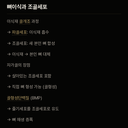
뼈이식과 조골세포
이식재
골개조
과정
→
파골세포
: 이식재 흡수
→ 조골세포: 새 본인 뼈 합성
→ 이식재 → 본인 뼈 대체
자가골의 장점
→ 살아있는 조골세포 포함
→ 직접 뼈 형성 가능 (골형성)
골형성단백질
(BMP)
→ 줄기세포를 조골세포로 유도
→ 뼈 재생 증폭