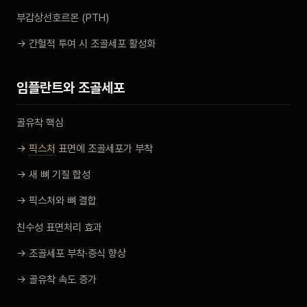
부갑상선호르몬 (PTH)
→ 간헐적 투여 시 조골세포 활성화
임플란트와 조골세포
골유착 핵심
→
픽스처
표면에 조골세포가 부착
→ 새 뼈 기질 합성
→ 픽스처와 뼈 결합
친수성 표면처리 효과
→ 조골세포 부착·증식 향상
→ 골유착 속도 증가