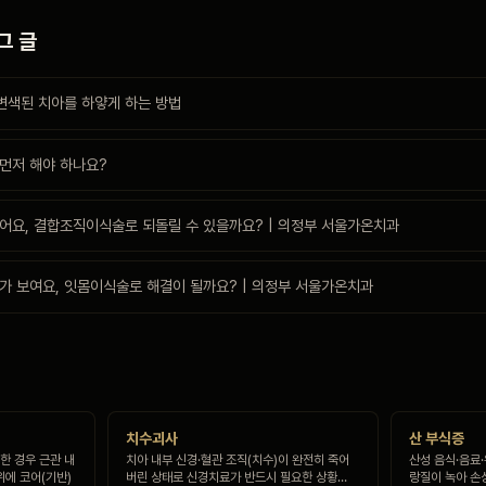
그 글
 변색된 치아를 하얗게 하는 방법
 먼저 해야 하나요?
어요, 결합조직이식술로 되돌릴 수 있을까요? | 의정부 서울가온치과
가 보여요, 잇몸이식술로 해결이 될까요? | 의정부 서울가온치과
치수괴사
산 부식증
한 경우 근관 내
치아 내부 신경·혈관 조직(치수)이 완전히 죽어
산성 음식·음료
위에 코어(기반)
버린 상태로 신경치료가 반드시 필요한 상황…
랑질이 녹아 손