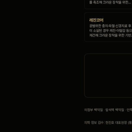
를 축조해 크라운 장착을 위한…
레진코어
광범위한 충치·파절·신경치료 후
이 소실된 경우 레진·아말감 등
재건해 크라운 장착을 위한 기반
의정부 백악질 · 탑석역 백악질 · 
의학 정보 검수: 현진호 대표원장 (통합