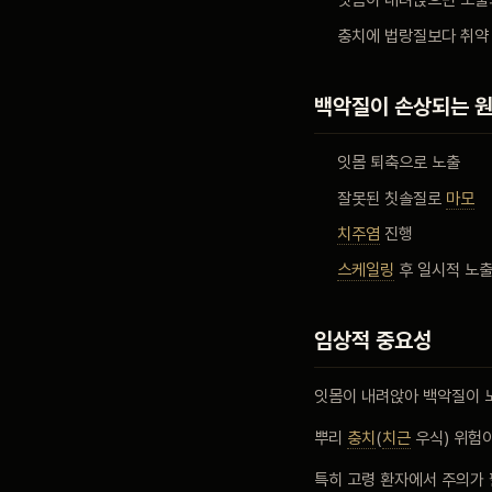
잇몸이 내려앉으면 노출
충치에 법랑질보다 취약
백악질이 손상되는 
잇몸 퇴축으로 노출
잘못된 칫솔질로
마모
치주염
진행
스케일링
후 일시적 노
임상적 중요성
잇몸이 내려앉아 백악질이 
뿌리
충치
(
치근
우식) 위험
특히 고령 환자에서 주의가