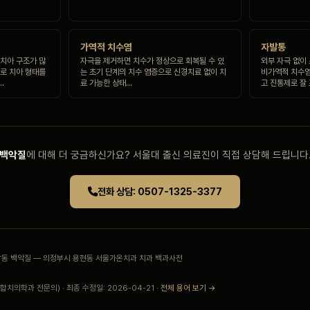
가역적 치수염
자발통
 치아 구조가 많
자극을 제거하면 치수가 정상으로 회복될 수 있
외부 자극 없이
으로 치아 형태를
는 초기 단계의 치수 염증으로 신경치료 없이 치
비가역적 치수염
…
료 가능한 상태…
고 진통제로 잘
백악질
에 대해 더 궁금하신가요? 서울대 출신 의료진이 직접 상담해 드립니다
전화 상담: 0507-1325-3377
민락동 백악질 — 의정부시 용현동 서울가온치과 치과 백과사전
치의학과 전문의) · 최종 수정일: 2026-04-21 ·
전체 용어 보기 →