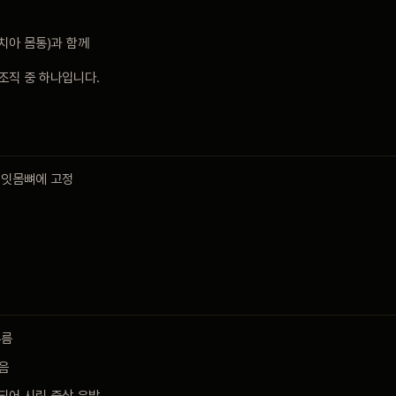
(치아 몸통)과 함께
조직 중 하나입니다.
 잇몸뼈에 고정
무름
음