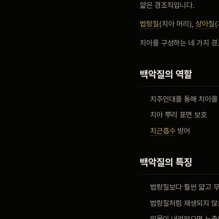
얇은 경조직입니다.
블로그
법랑질
(치아 머리),
상아질
치아를 구성하는 네 가지 경
비포 애프터
백악질의 역할
공지사항
치주인대를 통해 치아를
치아 뿌리 표면 보호
치과 백과사전
치근흡수
방어
자주 묻는 질문
백악질의 특징
법랑질보다 훨씬 얇고 
회원가입 / 로그인
법랑질처럼 재생되지 않