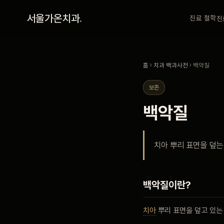
홈
서울가온치과
.
진료 철학
진
진료 철학
홈
›
치과 백과사전
› 백악질
진료 안내
보존
백악질
커뮤니티
치아 뿌리 표면을 덮는
의료진
안내
백악질이란?
치아
뿌리 표면을 덮고 있는
예약 안내