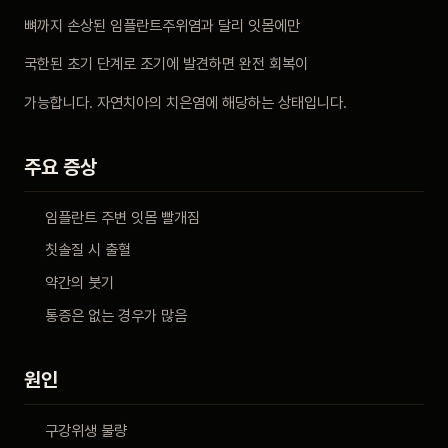
비포 애프터
뼈까지 손상된 임플란트주위염과 달리 잇몸에만
국한된 초기 단계로 조기에 발견하면 완전 회복이
공지사항
가능합니다. 자연치아의 치은염에 해당하는 상태입니다.
치과 백과사전
주요 증상
자주 묻는 질문
임플란트 주변 잇몸 빨개짐
칫솔질 시 출혈
회원가입 / 로그인
약간의 붓기
통증은 없는 경우가 많음
원인
구강위생 불량