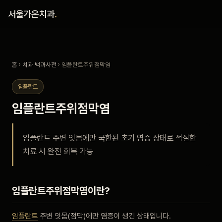
홈
서울가온치과
.
진료 철학
홈
›
치과 백과사전
› 임플란트주위점막염
진료 안내
임플란트
커뮤니티
임플란트주위점막염
의료진
임플란트 주변 잇몸에만 국한된 초기 염증 상태로 적절한
치료 시 완전 회복 가능
안내
예약 안내
임플란트주위점막염이란?
블로그
임플란트
주변 잇몸(점막)에만 염증이 생긴 상태입니다.