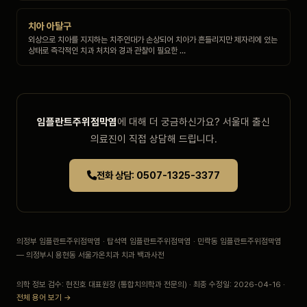
치아 아탈구
외상으로 치아를 지지하는 치주인대가 손상되어 치아가 흔들리지만 제자리에 있는
상태로 즉각적인 치과 처치와 경과 관찰이 필요한 …
임플란트주위점막염
에 대해 더 궁금하신가요? 서울대 출신
의료진이 직접 상담해 드립니다.
전화 상담: 0507-1325-3377
의정부 임플란트주위점막염 · 탑석역 임플란트주위점막염 · 민락동 임플란트주위점막염
— 의정부시 용현동 서울가온치과 치과 백과사전
의학 정보 검수: 현진호 대표원장 (통합치의학과 전문의) · 최종 수정일: 2026-04-16 ·
전체 용어 보기 →