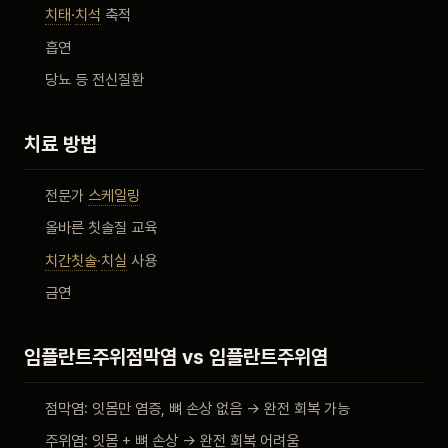
치태
·
치석
축적
흡연
당뇨 등 전신질환
치료 방법
전문가
스케일링
올바른 칫솔질 교육
치간칫솔
·
치실
사용
금연
임플란트주위점막염 vs 임플란트주위염
점막염: 잇몸만 염증, 뼈 손상 없음 → 완전 회복 가능
주위염: 잇몸 + 뼈 손상 → 완전 회복 어려움