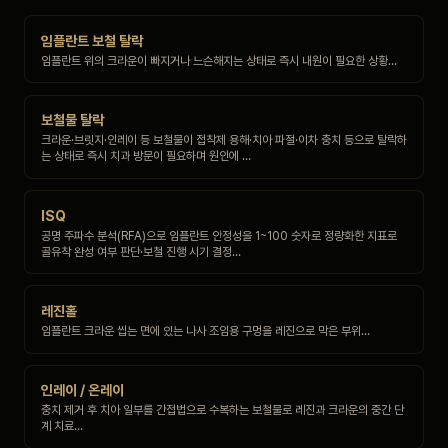
임플란트 보철 탈락
임플란트 위의 크라운이 빠지거나 느슨해지는 상태로 즉시 내원이 필요한 상황…
보철물 탈락
크라운·브릿지·인레이 등 보철물이 접착제 용해·치아 파절·이차 충치 등으로 탈락하
는 상태로 즉시 치과 방문이 필요하며 원인에 …
ISQ
공명 주파수 분석(RFA)으로 임플란트 안정성을 1~100 숫자로 정량화한 지표로
골유착 완성 여부 판단·보철 진행 시기 결정…
레진홀
임플란트 크라운 씹는 면에 있는 나사 조임용 구멍을 레진으로 막은 부위…
인레이 / 온레이
충치 제거 후 치아 일부를 간접법으로 수복하는 보철물로 레진과 크라운의 중간 단
계 치료…