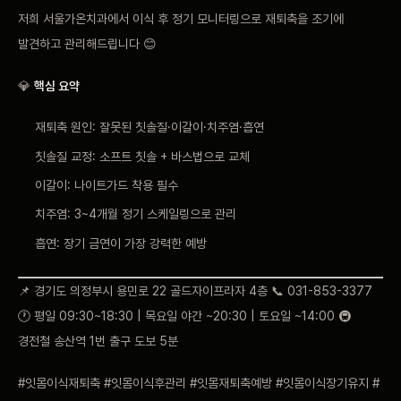
저희 서울가온치과에서 이식 후 정기 모니터링으로 재퇴축을 조기에
발견하고 관리해드립니다 😊
💎
핵심 요약
재퇴축 원인: 잘못된 칫솔질·이갈이·치주염·흡연
칫솔질 교정: 소프트 칫솔 + 바스법으로 교체
이갈이: 나이트가드 착용 필수
치주염: 3~4개월 정기 스케일링으로 관리
흡연: 장기 금연이 가장 강력한 예방
📌 경기도 의정부시 용민로 22 골드자이프라자 4층 📞 031-853-3377
🕐 평일 09:30~18:30 | 목요일 야간 ~20:30 | 토요일 ~14:00 🚇
경전철 송산역 1번 출구 도보 5분
#잇몸이식재퇴축 #잇몸이식후관리 #잇몸재퇴축예방 #잇몸이식장기유지 #