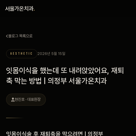
홈
서울가온치과
.
진료 철학
블로그 목록으로
진료 안내
2026년 5월 15일
AESTHETIC
커뮤니티
잇몸이식을 했는데 또 내려앉았어요, 재퇴
의료진
축 막는 방법 | 의정부 서울가온치과
안내
현진호 · 대표원장
예약 안내
블로그
잇몸이식술 후 재퇴축을 막으려면 | 의정부