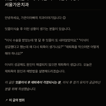
서울가온치과
비포 애프터
안녕하세요, 가온이아빠의 치과이야기입니다 😊
공지사항
잇몸이식술 후 이런 상황이 생기는 분들이 있습니다.
치과 백과사전
"이식 수술을 받았는데 몇 달 후 잇몸이 또 내려앉았어요." "이식이
자주 묻는 질문
성공했다고 했는데 왜 다시 퇴축이 생기나요?" "재퇴축을 막으려면 어떻게
해야 하나요?"
회원가입 / 로그인
이식이 성공해도 원인이 해결되지 않으면 재퇴축이 생깁니다. 오늘은
재퇴축의 원인과 예방법을 설명해드리겠습니다.
이 글은
잇몸이식 후 재퇴축이 걱정되시는 분
, 이식 후 장기 유지가 궁금하신
분을 위해 작성했습니다.
📌
이 글의 범위