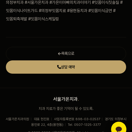
의정부치과 #서울가온치과 #가온이아빠의치과이야기 #잇몸이식칫솔질 #
잇몸이식나이트가드 #의정부잇몸치료 #용현동치과 #잇몸이식금연 #
잇몸퇴축재발 #잇몸이식스케일링
목록으로
상담 예약
서울가온치과
.
치과 치료가 좋은 기억이 될 수 있도록.
서울가온치과의원
|
대표 현진호
|
사업자등록번호 898-03-02537
|
경기도 의정부시
용민로 22, 4층(용현동)
|
Tel. 0507-1325-3377