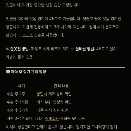
잇몸이식 후 가장 중요한 생활 습관 교정입니다.
칫솔을 치아와 잇몸 경계에 45도로 기울입니다. 칫솔모 끝이 잇몸 경계를
향합니다. 가볍게 진동하며 2~3개 치아씩 닦습니다. 절대 세게 문지르지
않습니다. 소프트 칫솔을 사용합니다.
❌
잘못된 방법:
좌우로 세게 빠르게 닦기 ✅
올바른 방법:
45도 기울여
가볍게 짧게 진동
🔴 이식 후 정기 관리 일정
시기
관리 내용
수술 후 2주
봉합사
제거·상태 확인
수술 후 1개월
이식 부위 안정화 확인
수술 후 3개월
최종 이식 결과 확인
이후 3~4개월마다
정기
스케일링
·재퇴축 모니터링
이식이 성공했다고 관리가 끝나지 않습니다. 정기적인 모니터링이 장기