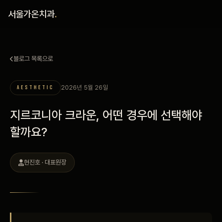
홈
서울가온치과
.
진료 철학
블로그 목록으로
진료 안내
2026년 5월 26일
AESTHETIC
커뮤니티
지르코니아 크라운, 어떤 경우에 선택해야
의료진
할까요?
안내
현진호 · 대표원장
예약 안내
블로그