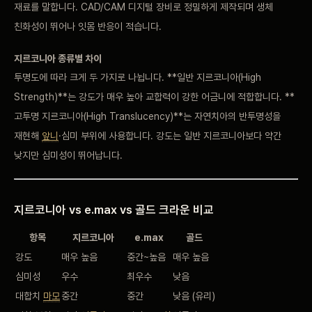
재료를
말합니다.
CAD/CAM 디지털 장비로
정밀하게 제작되며 생체
친화성이
뛰어나 잇몸
반응이 적습니다.
지르코니아 종류별
차이
투명도에 따라
크게 두 가지로 나뉩니다. **
일반 지르코니아(High
Strength)**는
강도가 매우 높아
교합력이 강한 어금니에
적합합니다. **
고투명 지르코니아(High Translucency)**는
자연치아의 반투명성을
재현해
앞니
·심미 부위에
사용합니다. 강도는 일반
지르코니아보다 약간
낮지만
심미성이 뛰어납니다.
지르코니아
vs e.max vs 골드
크라운 비교
항목
지르코니아
e.max
골드
강도
매우 높음
중간~높음
매우 높음
심미성
우수
최우수
낮음
대합치
마모
중간
중간
낮음 (유리)