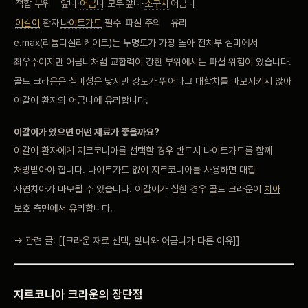
적합
부위
앞니·
어금니
모두
앞니·
소구치
어금니
이갈이
환자
나이트가드
필수
파절 주의
유리
e.max(리튬디실리케이
트)는 투명도가 가장
높아 전치부 심미에서
최우수이지만
어금니처럼 교합력이 강한
부위에서는 파절 위험이 있습니다.
골드
크라운은 심미성은
낮지만 강도가 뛰어나고 대합치를
마모시키지 않아
이갈이
환자의 어금니에 유리합니다.
이갈이가 있으면 어떤 재료가
좋을까요?
이갈이 환자에게
지르코니아를 선택할 경우
반드시 나이트가드를
함께
처방받아야 합니다.
나이트가드 없이
지르코니아를 사용하면
대합
자연치아가
마모될 수 있습니다. 이갈이가
심한 경우 골드
크라운이
치아
보호
측면에서 유리합니다.
→
관련 글:
[[크라운 재료 선택, 앞니와 어금니가 다른 이유]]
지르코니아 크라운의 장단점