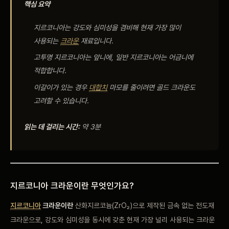
핵심 요약
비포 애프터
지르코니아는 강도와 심미성을
겸비해 현재 가장
많이
공지사항
사용되는
크라운
재료입니다.
고투명
지르코니아는 앞니에, 일반
지르코니아는 어금니에
치과 백과사전
적합합니다.
이갈이가
있는 경우
대합치
마모를 줄이려면 골드
크라운도
자주 묻는 질문
고려할 수
있습니다.
읽는 데 걸리는 시간:
약 3분
회원가입 / 로그인
지르코니아
크라운이란
무엇인가요?
지르코니아
크라운이란
산화지르코늄(ZrO₂)으로 제작된 금속 없는
전도재
크라운으로,
강도와 심미성을 동시에
갖춘 현재 가장
널리 사용되는
크라운