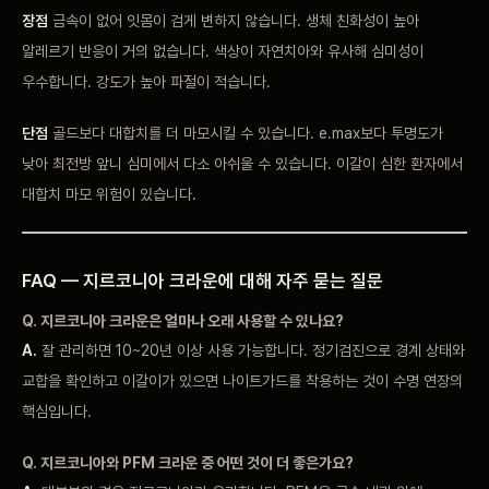
장점
금속이 없어 잇몸이
검게 변하지
않습니다. 생체 친화성이 높아
알레르기 반응이 거의
없습니다. 색상이 자연치아와
유사해 심미성이
우수합니다.
강도가 높아
파절이 적습니다.
단점
골
드보다 대합치를 더
마모시킬 수
있습니다. e.max보다 투명도가
낮아 최전방 앞니
심미에서 다소 아쉬울 수
있습니다. 이갈이
심한 환자에서
대합치 마모
위험이 있습니다.
FAQ —
지르코니아 크라운에
대해 자주 묻는 질문
Q. 지르코니아
크라운은 얼마나 오래 사용할 수
있나요?
A.
잘 관리하면 10~20년
이상 사용
가능합니다. 정기검진으로 경계
상태와
교합을 확인하고
이갈이가 있으면 나이트가드를 착용하는
것이 수명 연장의
핵심입니다.
Q. 지르코니아와
PFM 크라운 중 어떤 것이 더 좋은가요?