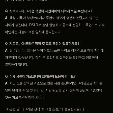
Q.
지르코니아 크라운 색상이
자연치아와 다르게 보일 수 있나요?
A.
색상
기록이 부정확하거나 투명도 정보가 충분히
전달되지 않으면
차이가
생깁니다. DSLR로 정밀
촬영해 기공소에
전달하고 목업으로 미리
확인하는 과정이 색상
일치에 중요합니다.
Q. 지르코니아
크라운 장착 후 교합
조정이 필요한가요?
A.
필수입니다.
크라운 높이가
0.1mm만 높아도
장기적으로 해당 치아에
과부하가 집중됩니다. 장착
후 교합지로 접촉점을
확인하고 정밀하게
조정해야 합니다.
Q. 이가 시린데
지르코니아 크라운이 도움이
되나요?
A.
치근 노출·상아질
과민으로 인한 시린
증상이라면 크라운으로
치아를
덮어 완화할 수
있습니다. 단, 시린
원인을 먼저 정확히
진단하고 원인에
맞는
치료를 선택해야
합니다.
→ 관련 글:
[[크라운 장착 후 교합 조정, 왜 중요한가요?]]